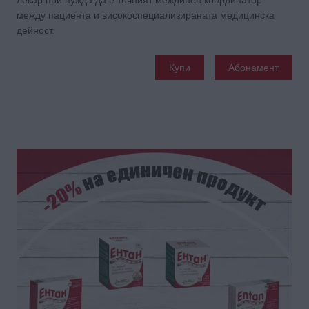
лекар при нужда да е точният междинен координатор
между пациента и високоспециализираната медицинска
дейност.
Купи
Абонамент