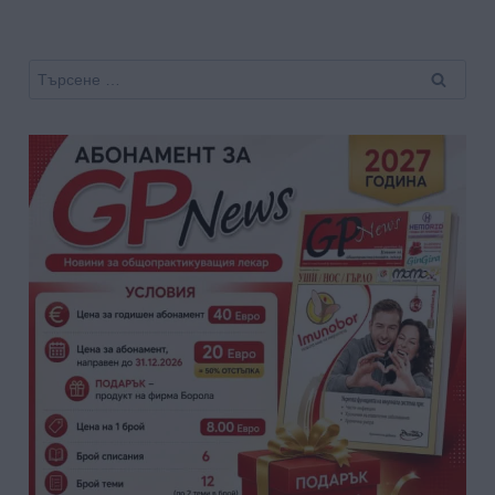
Търсене
за: