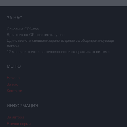
ЗА НАС
Списание GPNews
Връстник на GP практиката у нас
Единственото специализирано издание за общопрактикуващи
лекари
12 месечни книжки на жизненоважни за практиката ви теми
МЕНЮ
Начало
За нас
Контакти
ИНФОРМАЦИЯ
За автори
Етични норми