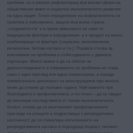
проблем, но и реално рефлектиращ във всички сфери на
обществения живот и социално-икономическото развитие
на една нация. Точно определение на инфертилитета на
практика е невъзможно, защото във всяка страна
„плодовитостта” е в пряка зависимост не само от
медицински фактори и определения, а е продукт на много
комбиниращи се фактори (социални, икономически,
религиозни, битови нагласи и т.н.). Първата стъпка за
изясняване на проблема е събеседването с двамата
партньори. Много важно е да се обясни че
диагностицирането и откриването на проблема не става
само с един преглед или една спермограма, а поради
ежемесечната цикличност на менструациите при жената
може да отнеме до половин година. Най-важното при
безплодието е профилактиката, и по-точно – да се сведат
до минимум последствията от тазово-възпалителната
болест, отново да се възстановят профилактичните
прегледи на учащите и подрастващи с репродуктивна
насоченост, да се стимулира изпълнението на
репродуктивната нагласа в подходяща възраст, личният