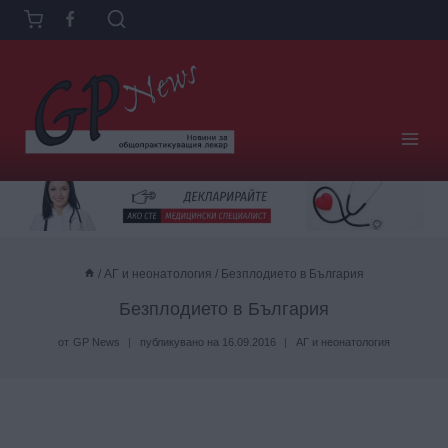
Към
съдържанието
/
АГ и неонатология
/
Безплодието в България
Безплодието в България
от
GP News
публикувано на
16.09.2016
АГ и неонатология