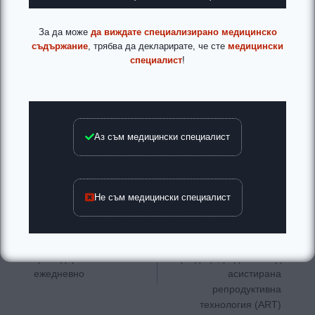
За да може
да виждате специализирано медицинско
съдържание
, трябва да декларирате, че сте
медицински
специалист
!
Аз съм медицински специалист
Не съм медицински специалист
Навигация
ПРЕДИШНА
СЛЕДВАЩА
Само за София са
Риск от поява на
нужни между 250 и 350
вродени малформации
кръводарители
при деца, родени след
ежедневно
асистирана
репродуктивна
технология (ART)