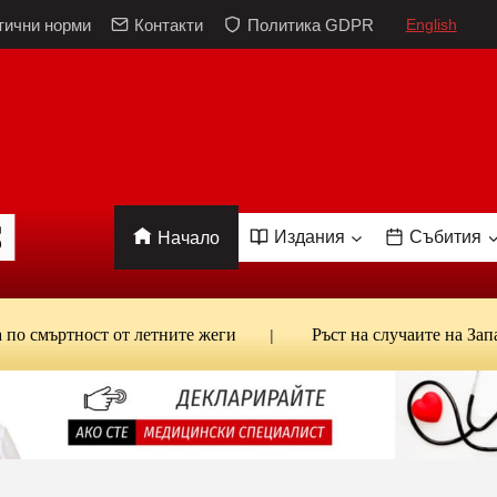
тични норми
Контакти
Политика GDPR
English
Издания
Събития
Начало
смъртност от летните жеги
Ръст на случаите на Западно