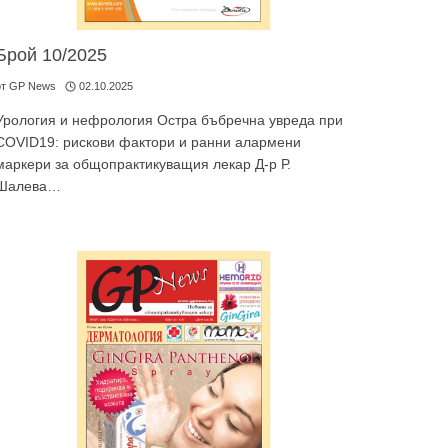
Брой 10/2025
от
GP News
02.10.2025
Урология и нефрология Остра бъбречна увреда при
COVID19: рискови фактори и ранни алармени
маркери за общопрактикуващия лекар Д-р Р.
ябва да
Шалева…
алист