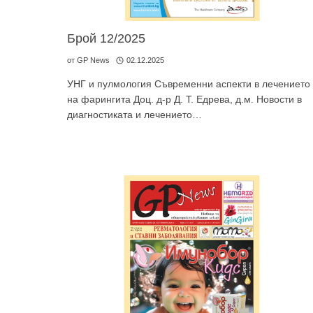
Брой 12/2025
от
GP News
02.12.2025
УНГ и пулмология Съвременни аспекти в лечението
на фарингита Доц. д-р Д. Т. Едрева, д.м. Новости в
диагностиката и лечението…
За да
Аз