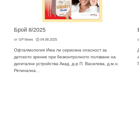
Брой 8/2025
от
GP News
04.08.2025
Офталмология Има ли сериозна опасност за
детското зрение при безконтролното ползване на
дигитални устройства Акад. д-р П. Василева, д.м.н.
Ретинална…