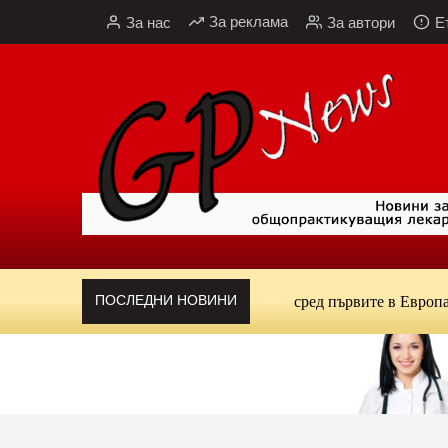
Към
За реклама
За нас
За автори
Е
съдържанието
ПОСЛЕДНИ НОВИНИ
Кардиолог алармира: България е сред първите в Европа по 