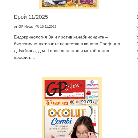
GP
News
Брой 11/2025
от
GP News
10.11.2025
НОВИНИ ЗА ОБЩОПРАКТИКУВАЩИЯ ЛЕКАР
Ендокринология За и против канабиноидите –
биологично-активните вещества в конопа Проф. д-р
Д. Байкова, д.м. Телесен състав и метаболитен
 може
да виждате специализирано медицинско съдържание
, тр
профил:…
декларирате, че сте
медицински специалист
!
 съм медицински специалист
Не съм медицински специ