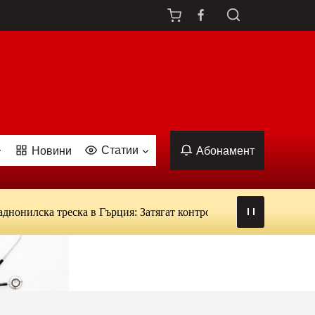
Статии
Новини
Абонамент
нилска треска в Гърция: Затягат контрола над кръводаряването