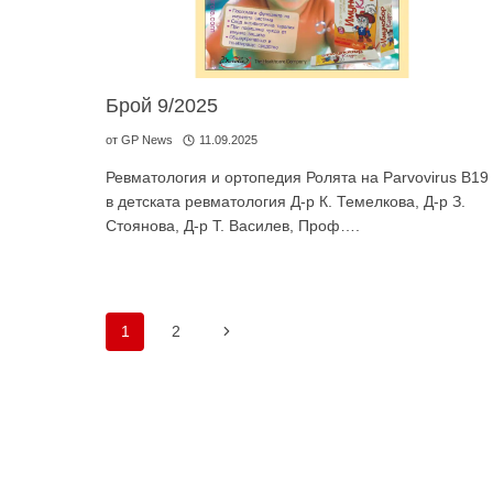
Брой 9/2025
от
GP News
11.09.2025
Ревматология и ортопедия Ролята на Parvovirus B19
в детската ревматология Д-р К. Темелкова, Д-р З.
Стоянова, Д-р Т. Василев, Проф….
Навигация
Следваща
1
2
на
страница
страницата