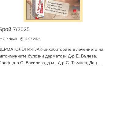
Брой 7/2025
от
GP News
11.07.2025
ДЕРМАТОЛОГИЯ JAK-инхибиторите в лечението на
автоимунните булозни дерматози Д-р Е. Вълева,
Проф. д-р С. Василева, д.м., Д-р С. Тъмнев, Доц….