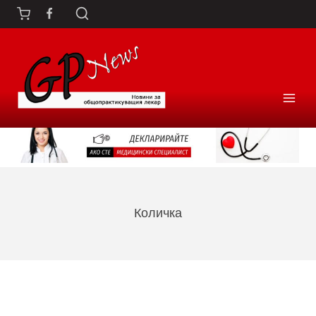
Към
съдържанието
Количка