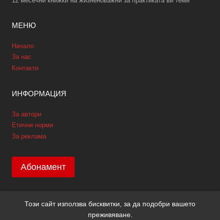
12 месечни книжки на жизненоважни за практиката ви теми
МЕНЮ
Начало
За нас
Контакти
ИНФОРМАЦИЯ
За автори
Етични норми
За реклама
Абонамент
Този сайт използва бисквитки, за да подобри вашето
Copyright © 2026 GPNews. Всички права запазени.
преживяване.