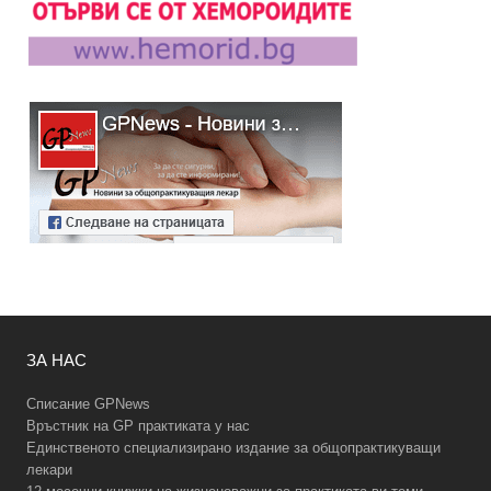
ЗА НАС
Списание GPNews
Връстник на GP практиката у нас
Единственото специализирано издание за общопрактикуващи
лекари