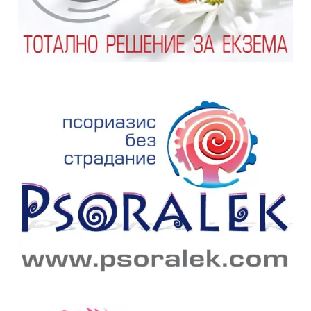
съдържание
, трябва да декларирате, че сте
медицински
специалист
!
Аз съм медицински специалист
Не съм медицински специалист