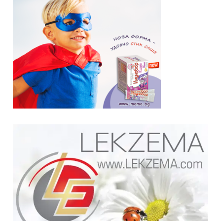
GP
News
НОВИНИ ЗА ОБЩОПРАКТИКУВАЩИЯ ЛЕКАР
За да може
да виждате специализирано медицинско