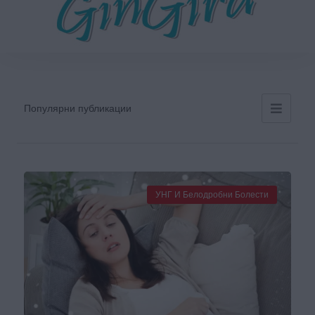
Популярни публикации
УНГ И Белодробни Болести