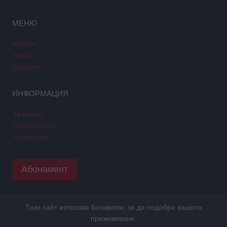
МЕНЮ
Начало
За нас
Контакти
ИНФОРМАЦИЯ
За автори
Етични норми
За реклама
Абонамент
Този сайт използва бисквитки, за да подобри вашето
Copyright © 2026 GPNews. Всички права запазени.
преживяване.