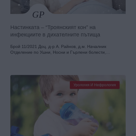
Настинката – “Троянският кон” на
инфекциите в дихателните пътища
Брой 11/2021 Доц. д-р А. Райнов, д.м. Началник
Отделениe по Ушни, Носни и Гърлени болести,…
Урология И Нефрология