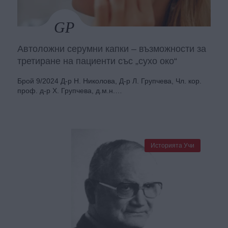
Автоложни серумни капки – възможности за
третиране на пациенти със „сухо око“
Брой 9/2024 Д-р Н. Николова, Д-р Л. Групчева, Чл. кор.
проф. д-р Х. Групчева, д.м.н.…
Историята Учи