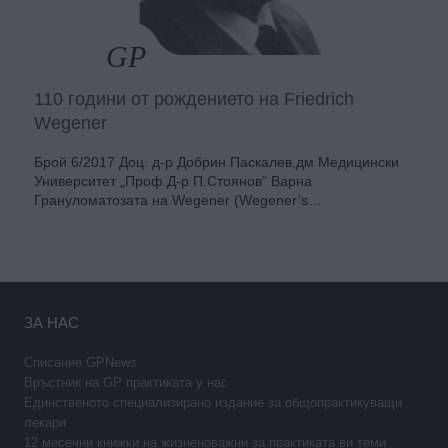
110 години от рождението на Friedrich
Wegener
Брой 6/2017 Доц. д-р Добрин Паскалев,дм Медицински
Университет „Проф.Д-р П.Стоянов“ Варна
Грануломатозата на Wegener (Wegener’s…
ЗА НАС
Списание GPNews
Връстник на GP практиката у нас
Единственото специализирано издание за общопрактикуващи
лекари
12 месечни книжки на жизненоважни за практиката ви теми