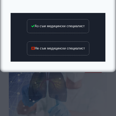
Кардинални промени в здравеопазването:
МЗ предлага създаването на мегаагенции,
закриват 28-те РЗИ
Аз съм медицински специалист
Мащабен план за пълно преструктуриране на
Министерството на здравеопазването и подчинените му
структури е подготвила…
Не съм медицински специалист
Новини