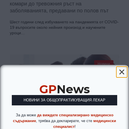
комари до тревожния ръст на
заболяванията, предавани по полов път
Шест години след избухването на пандемията от COVID-
19 въпросите около нейния произход и научените
уроци…
Новини
GP
News
НОВИНИ ЗА ОБЩОПРАКТИКУВАЩИЯ ЛЕКАР
За да може
да виждате специализирано медицинско
съдържание
, трябва да декларирате, че сте
медицински
специалист
!