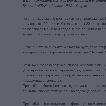
Д-р Л. Кожухарова, Д-р С. Есмерова, Д-р Р. Велев
Втора САГБАЛ „Шейново” ЕАД – София
Начинът на раждане при пациентки с предхождащо Ц
последните 100 години. От началото на 20-ти век о
безопасна за майката и плода. И ако пациентката е
тогава стои рискът от руптура на матката.
Обяснението за високата честота на руптура се свър
хистеротомия от хирурзите в началото на 20-ти век. 
„Веднъж Цезарово сечение, винаги Цезарово сечение”
„Консерватизмът в акушерството”, издадена през 19
опасността от нарастващия брой Цезарови сечения 
предхождащо такова (2).
През 1921 г. Munro Kerr въвежда истмико-трансверза
по-малък риск от руптура при последваща бременно
През 1980 г. на ежегодната конференция на Национал