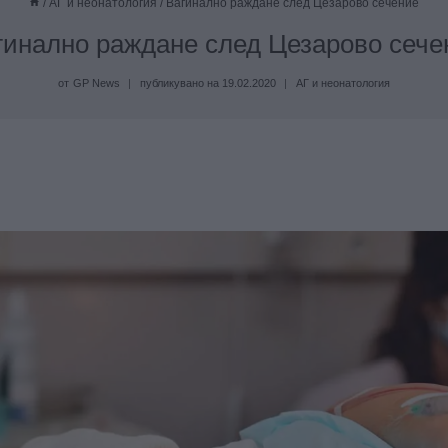
/
АГ и неонатология
/
Вагинално раждане след Цезарово сечение
гинално раждане след Цезарово сече
от
GP News
публикувано на
19.02.2020
АГ и неонатология