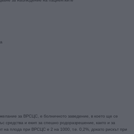
та
желание за ВРСЦС, е болничното заведение, в което ще се
ъс средства и екип за спешно родоразрешение, както и за
 на плода при ВРСЦС е 2 на 1000, т.е. 0,2%, докато рискът при