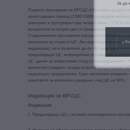
Първите проучвания за ВРСЦС в България са дело на
десетгодишен период (1980-1989) са родили вагина
цикатрикс е руптурирал при четири жени – 1.31%, бе
кръвоизлив на втория ден от раждането.
Аз
Съвременните проучвания определят успеваемостта 
причината за първото ЦС. Ако индикацията е наличн
индикации), не е възможно да се обсъжда вагинално
предхождащи ЦС, инфекциозни усложнения в постоп
ЦС, данни за макрозомен плод и полихидрамнион. У
вагинално раждане, млада възраст, предхождащо ЦС
седалищно предлежание. Едно вагинално раждане, 
шансовете за вагинално раждане след ЦС на 90%.
Индикации за ВРСЦС
Индикации
1. Предхождащо ЦС с истмико-трансверзална хисте
2. Наличие на обучен медицински персонал и обору