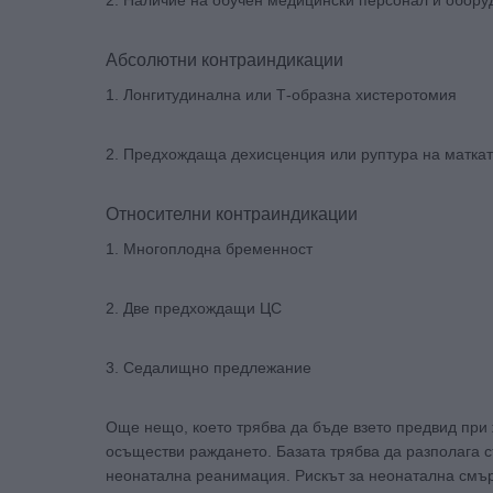
Абсолютни контраиндикации
1. Лонгитудинална или Т-образна хистеротомия
2. Предхождаща дехисценция или руптура на матка
Относителни контраиндикации
1. Многоплодна бременност
2. Две предхождащи ЦС
3. Седалищно предлежание
Още нещо, което трябва да бъде взето предвид при 
осъществи раждането. Базата трябва да разполага с
неонатална реанимация. Рискът за неонатална смърт