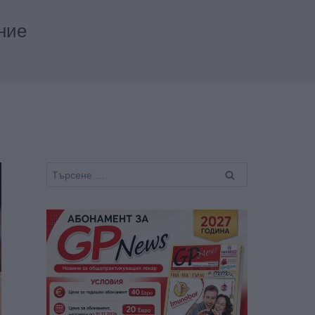
ние
Търсене
за: