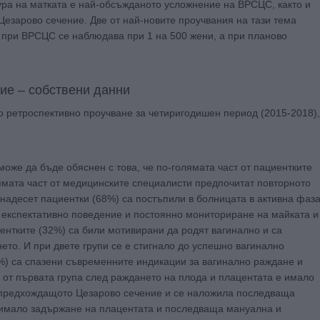
птура на матката е най-обсъжданото усложнение на ВРСЦС, както и
езарово сечение. Две от най-новите проучвания на тази тема
а при ВРСЦС се наблюдава при 1 на 500 жени, а при планово
ие – собствени данни
 ретроспективно проучване за четиригодишен период (2015-2018),
може да бъде обяснен с това, че по-голямата част от пациентките
ямата част от медицинските специалисти предпочитат повторното
надесет пациентки (68%) са постъпили в болницата в активна фаз
експектативно поведение и постоянно мониториране на майката и
нтките (32%) са били мотивирани да родят вагинално и са
ето. И при двете групи се е стигнало до успешно вагинално
2%) са спазени съвременните индикации за вагинално раждане и
 от първата група след раждането на плода и плацентата е имало
т предхождащото Цезарово сечение и се наложила последваща
 имало задържане на плацентата и последваща мануална и