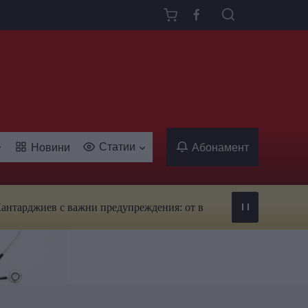
Статии
Новини
Абонамент
 с важни предупреждения: от вируси и ухапвания от комари до 