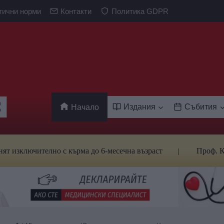
тични норми
Контакти
Политика GDPR
Издания
Събития
Начало
телно с кърма до 6-месечна възраст
Проф. Кантарджиев