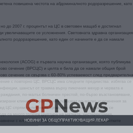
 отчетена повишена честота на абдоминалното родоразрешение, като
, но до 2007 г. процентът на ЦС в световен мащаб е достигнал
ади увеличаващите се усложнения. Световната здравна организация
алното родоразрешение, като един от начините е да се намали
инекология (ACOG) е първата научна организация, която публикува
рово сечение (ВРСЦС) и целта е била да се намали общия брой
ово сечение се свързва с 60-80% успеваемост след предварителн
нение с повторно ЦС, ВРСЦС има следните предимства: избягва се
инфекции, шансът от травма върху пикочния мехур и червата е
GP
News
 раждания, по-малък болничен престой, по-бързо възстановяване,
изирани клинични проучвания показват по-малко усложнения за
ед ЦС спрямо елективно Цезарово сечение. Трябва да се
НОВИНИ ЗА ОБЩОПРАКТИКУВАЩИЯ ЛЕКАР
ода са много големи (руптура на матката, хистеректомия,
авнени с елективното Цезарово сечение, затова пациентките
 може
да виждате специализирано медицинско съдържание
, тр