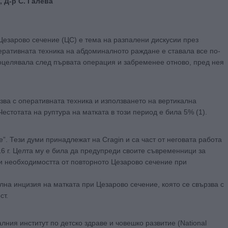
, Д-р С. Галева
езарово сечение (ЦС) е тема на разпалени дискусии през
перативната техника на абдоминалното раждане е ставала все по-
 оцелявала след първата операция и забременее отново, пред нея
зва с оперативната техника и използването на вертикална
Честотата на руптура на матката в този период е била 5% (1).
. Тези думи принадлежат на Cragin и са част от неговата работа
16 г. Целта му е била да предупреди своите съвременници за
и необходимостта от повторното Цезарово сечение при
лна инцизия на матката при Цезарово сечение, която се свързва с
ст.
ния институт по детско здраве и човешко развитие (National