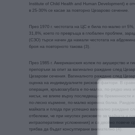
Institute of Child Health and Human Development) е
в 25-30% се касае за повторно Цезарово сечение.
През 1970 г. честотата на ЦС е била по-малко от 5%
31,8%, което го превръща в глобален проблем, зар
(СЗО) търси начин да намали честотата на абдомин
броя на повторното такова (3).
През 1985 г. Американския колеж по акушерство и г
препоръки за опит за вагинално раждане след Цеза
Цезарови сечения. Вагиналното раждане след Цезар
оценка на индивидуалните рискови фактори. В срав
операция, кръвозагубата е по-малка, по-рядко има 
нисък, не влияе върху последващите бременности и
по-лесно кърмене, по-малко коремна болка. Рандом
майката и плода при успешно вагинално раждане сл
отбележи, че при неуспех рисковете за майката и пл
интраоперативни усложнения) и са двойно повече ср
трябва да бъдат консултирани внимателно (4).
За да