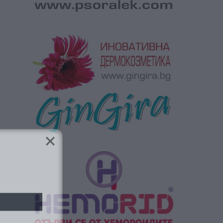
а
ябва да