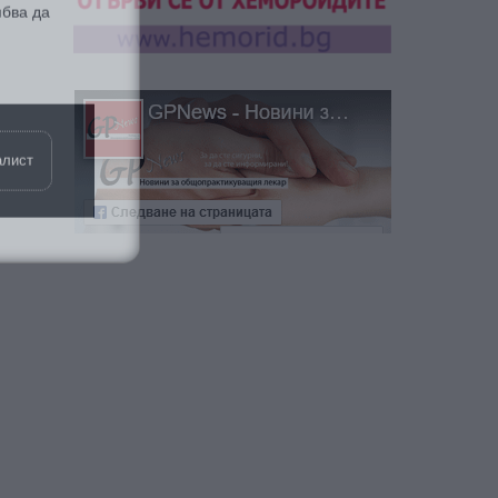
алист