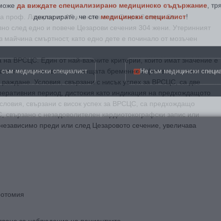
декларирате, че сте
медицински специалист
!
 проф. Лазаров от АГ клиника в гр. Стара Загора. За
лно след едно и повече Цезарови сечения 304 жени. Утеринният
з майчина смъртност, като едно дете е починало от мозъчен
 съм медицински специалист
Не съм медицински специ
на ВРСЦС. Един от най-важните критерии, които имат значение е
а и към момента на настоящата бременност (тесен таз, очни
 раждане. Условия, свързани с нисък успех за ВРСЦС, са две
еративния период, дистокия като индикация на предхождащото
словия, свързани с висок успех за ВРСЦС, са предхождащо
, свързано с незадоволителен кардиотокографски запис или
независимо преди или след Цезаровото сечение, увеличава
ротомия
дване за наблюдение на пациентките