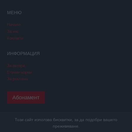
МЕНЮ
Начало
За нас
Контакти
ИНФОРМАЦИЯ
За автори
Етични норми
За реклама
Абонамент
Този сайт използва бисквитки, за да подобри вашето
Copyright © 2026 GPNews. Всички права запазени.
преживяване.
Уеб дизайн и SEO от Трибест