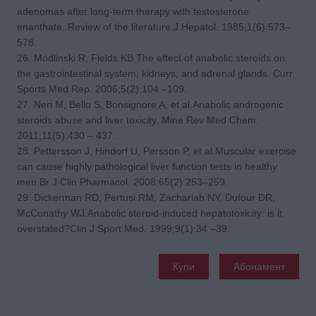
adenomas after long-term therapy with testosterone
enanthate. Review of the literature.J Hepatol. 1985;1(6):573–
578.
26. Modlinski R, Fields KB.The effect of anabolic steroids on
the gastrointestinal system, kidneys, and adrenal glands. Curr
Sports Med Rep. 2006;5(2):104 –109.
27. Neri M, Bello S, Bonsignore A, et al.Anabolic androgenic
steroids abuse and liver toxicity. Mine Rev Med Chem.
2011;11(5):430 – 437.
28. Pettersson J, Hindorf U, Persson P, et al.Muscular exercise
can cause highly pathological liver function tests in healthy
men.Br J Clin Pharmacol. 2008;65(2):253–259.
29. Dickerman RD, Pertusi RM, Zachariah NY, Dufour DR,
McConathy WJ.Anabolic steroid-induced hepatotoxicity: is it
overstated?Clin J Sport Med. 1999;9(1):34 –39.
Купи
Абонамент