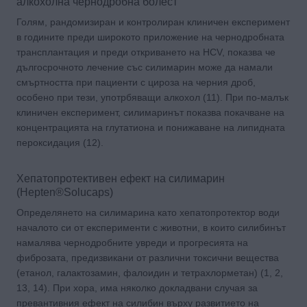
алкохолна чернодробна болест
Голям, рандомизиран и контролиран клиничен експеримент
в годините преди широкото приложение на чернодробната
трансплантация и преди откриването на HCV, показва че
дългосрочното лечение със силимарин може да намали
смъртността при пациенти с цироза на черния дроб,
особено при тези, употрбяващи алкохол (11). При по-малък
клиничен експеримент, силимаринът показва покачване на
концентрацията на глутатиона и понижаване на липидната
пероксидация (12).
Хепатопротективен ефект на силимарин
(Hepten®Solucaps)
Определянето на силимарина като хепатопротектор води
началото си от експерименти с животни, в които силибинът
намалява чернодробните увреди и прогресията на
фиброзата, предизвикани от различни токсични вещества
(етанол, галактозамин, фалоидин и тетрахлорметан) (1, 2,
13, 14). При хора, има няколко докладвани случая за
превантивния ефект на силибин върху развитието на