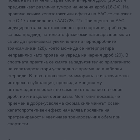
предизвикват различни тумори на черния дроб (18-24). На
практика всички хепатотоксични ефекти на ААС се свързват
със C-17-алкилираните ААС (25-27). При оценка на ААС-
индуцираната хепатотоксичност при спортисти, трябва да
се има предвид, че тежките физически натоварвания могат
също да предизвикат увеличение на чернодробните
трансаминази (28), което може да се интерпретира
неправилно като проява на увреда на черния дроб (29). В
спортната практика се смята за задължително прилагането
на хепатопротектори успоредно с приема на анаболни
стероиди. В това отношение силимаринът е изключително
интересна субстанция, предвид и мощния му
антиоксидантен ефект, не само по отношение на чения
дроб, но и на целия организъм. Моят опит показва, че
приеман в добре-усвояема форма силимаинът, освен
хепатопротективен ефект, намалява проявите на
претренираност и увеличава тренировъчния обем при
спортисти.