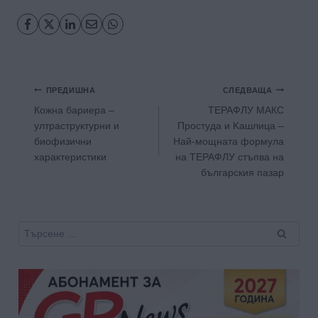
Навигация
ПРЕДИШНА
СЛЕДВАЩА
Кожна бариера –
ТЕРАФЛУ МАКС
ултраструктурни и
Простуда и Kашлица –
биофизични
Най-мощната формула
характеристики
на ТЕРАФЛУ стъпва на
българския пазар
Търсене
за: