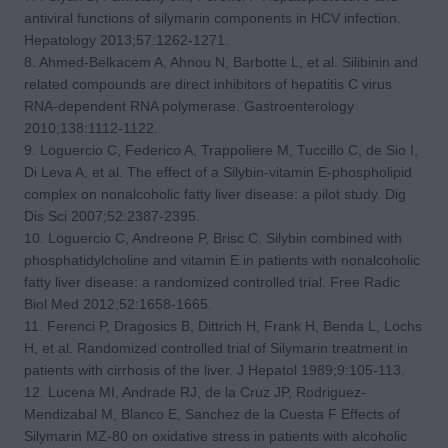
antiviral functions of silymarin components in HCV infection.
Hepatology 2013;57:1262-1271.
8. Ahmed-Belkacem A, Ahnou N, Barbotte L, et al. Silibinin and
related compounds are direct inhibitors of hepatitis C virus
RNA-dependent RNA polymerase. Gastroenterology
2010;138:1112-1122.
9. Loguercio C, Federico A, Trappoliere M, Tuccillo C, de Sio I,
Di Leva A, et al. The effect of a Silybin-vitamin E-phospholipid
complex on nonalcoholic fatty liver disease: a pilot study. Dig
Dis Sci 2007;52:2387-2395.
10. Loguercio C, Andreone P, Brisc C. Silybin combined with
phosphatidylcholine and vitamin E in patients with nonalcoholic
fatty liver disease: a randomized controlled trial. Free Radic
Biol Med 2012;52:1658-1665.
11. Ferenci P, Dragosics B, Dittrich H, Frank H, Benda L, Lochs
H, et al. Randomized controlled trial of Silymarin treatment in
patients with cirrhosis of the liver. J Hepatol 1989;9:105-113.
12. Lucena MI, Andrade RJ, de la Cruz JP, Rodriguez-
Mendizabal M, Blanco E, Sanchez de la Cuesta F Effects of
Silymarin MZ-80 on oxidative stress in patients with alcoholic