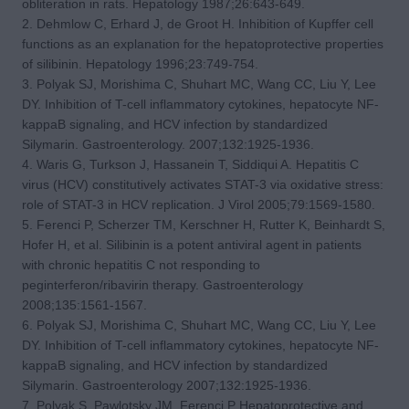
obliteration in rats. Hepatology 1987;26:643-649.
2. Dehmlow C, Erhard J, de Groot H. Inhibition of Kupffer cell
functions as an explanation for the hepatoprotective properties
of silibinin. Hepatology 1996;23:749-754.
3. Polyak SJ, Morishima C, Shuhart MC, Wang CC, Liu Y, Lee
DY. Inhibition of T-cell inflammatory cytokines, hepatocyte NF-
kappaB signaling, and HCV infection by standardized
Silymarin. Gastroenterology. 2007;132:1925-1936.
4. Waris G, Turkson J, Hassanein T, Siddiqui A. Hepatitis C
virus (HCV) constitutively activates STAT-3 via oxidative stress:
role of STAT-3 in HCV replication. J Virol 2005;79:1569-1580.
5. Ferenci P, Scherzer TM, Kerschner H, Rutter K, Beinhardt S,
Hofer H, et al. Silibinin is a potent antiviral agent in patients
with chronic hepatitis C not responding to
peginterferon/ribavirin therapy. Gastroenterology
2008;135:1561-1567.
6. Polyak SJ, Morishima C, Shuhart MC, Wang CC, Liu Y, Lee
DY. Inhibition of T-cell inflammatory cytokines, hepatocyte NF-
kappaB signaling, and HCV infection by standardized
Silymarin. Gastroenterology 2007;132:1925-1936.
7. Polyak S, Pawlotsky JM, Ferenci P Hepatoprotective and