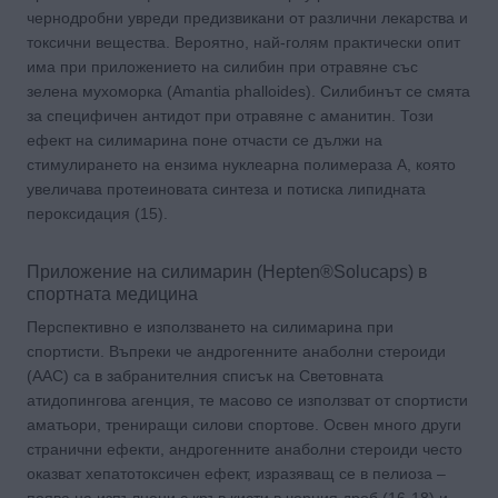
чернодробни увреди предизвикани от различни лекарства и
токсични вещества. Вероятно, най-голям практически опит
има при приложението на силибин при отравяне със
зелена мухоморка (Amantia phalloides). Силибинът се смята
за специфичен антидот при отравяне с аманитин. Този
ефект на силимарина поне отчасти се дължи на
стимулирането на ензима нуклеарна полимераза A, която
увеличава протеиновата синтеза и потиска липидната
пероксидация (15).
Приложение на силимарин (Hepten®Solucaps) в
спортната медицина
Перспективно е използването на силимарина при
спортисти. Въпреки че андрогенните анаболни стероиди
(ААС) са в забранителния списък на Световната
атидопингова агенция, те масово се използват от спортисти
аматьори, трениращи силови спортове. Освен много други
странични ефекти, андрогенните анаболни стероиди често
оказват хепатотоксичен ефект, изразяващ се в пелиоза –
поява на изпълнени с кръв кисти в черния дроб (16-18) и