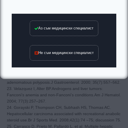
anabolic steroids.N Engl J Med. 1999;340(14): 1123–1124.
19. Daneshmend TK, Bradfield JW.Hepatic angiosarcoma
associated with androgenic-anabolic steroids.Lancet. 1979;
2(8154):1249.
20. Falk H, Thomas LB, Popper H, Ishak KG.Hepatic
Аз съм медицински специалист
angiosarcoma associated with androgenic-anabolic steroids.
Lancet. 1979;2(8152):1120 –1123.
21. Bagia S, Hewitt PM, Morris DL.Anabolic steroid-induced
hepatic adenomas with spontaneous haemorrhage in a
Не съм медицински специалист
bodybuilder. Aust N Z J Surg. 2000;70(9):686 – 687.
22. Nakao A, Sakagami K, Nakata Y, et al. Multiple hepatic
adenomas caused by long-term administration of androgenic
steroids for aplastic anemia in association with familial
adenomatous polyposis.J Gastroenterol. 2000; 35(7):557–562.
23. Velazquez I, Alter BP.Androgens and liver tumors:
Fanconi’s anemia and non-Fanconi’s conditions.Am J Hematol.
2004; 77(3):257–267.
24. Gorayski P, Thompson CH, Subhash HS, Thomas AC.
Hepatocellular carcinoma associated with recreational anabolic
steroid use.Br J Sports Med. 2008;42(1):74 –75; discussion 75.
25. Carrasco D, Prieto M, Pallardó L, et al. Multiple hepatic