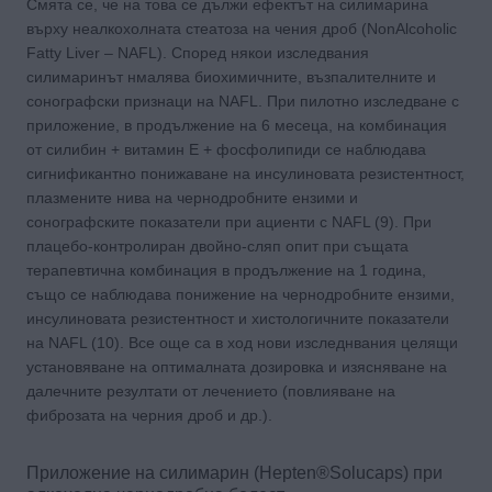
Смята се, че на това се дължи ефектът на силимарина
върху неалкохолната стеатоза на чения дроб (NonAlcoholic
Fatty Liver – NAFL). Според някои изследвания
силимаринът нмалява биохимичните, възпалителните и
сонографски признаци на NAFL. При пилотно изследване с
приложение, в продължение на 6 месеца, на комбинация
от силибин + витамин E + фосфолипиди се наблюдава
сигнификантно понижаване на инсулиновата резистентност,
плазмените нива на чернодробните ензими и
сонографските показатели при ациенти с NAFL (9). При
плацебо-контролиран двойно-сляп опит при същата
терапевтична комбинация в продължение на 1 година,
също се наблюдава понижение на чернодробните ензими,
инсулиновата резистентност и хистологичните показатели
на NAFL (10). Все още са в ход нови изследнвания целящи
установяване на оптималната дозировка и изясняване на
далечните резултати от лечението (повлияване на
фиброзата на черния дроб и др.).
Приложение на силимарин (Hepten®Solucaps) при