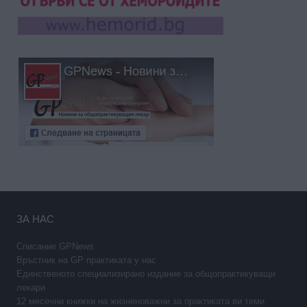
ЗА НАС
Списание GPNews
Връстник на GP практиката у нас
Единственото специализирано издание за общопрактикуващи
лекари
12 месечни книжки на жизненоважни за практиката ви теми