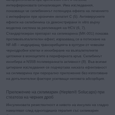
интерфероновата сигнализация. Има изследвания,
показващи че силибининът потенцира ефекта на лечението
с интерферон при хроничен хепатит C (5). Антивирусните
ефекти на силибинина са демонстрирани in vitro върху
моделна система за репликация на HCV (6, 7).
Стандартизиран препарат на силимарина (MK-001) показва
противовъзпалителен ефект, изразаващ се в потискане на
NF-kB – индуциращ транскрибцията в култури от човешки
чернодробни клетки и инхибиране на възпалителните
цитокини в моноцитите в периферната кръв. Силибинът
инхибира и NS5B полимеразната активност (8). Във всички
цитирани изследвания се подчертава ниската ефективност
на силимарина при перорално приложение без използване
на допълнителни фактори усилващи неговата абсорбция.
Приложение на силимарин (Hepten® Solucaps) при
стеатоза на черния дроб
Инсулиновата резистентност и нивото на инсулин на гладно
намаляват след едногодишна терапия със силимарин.