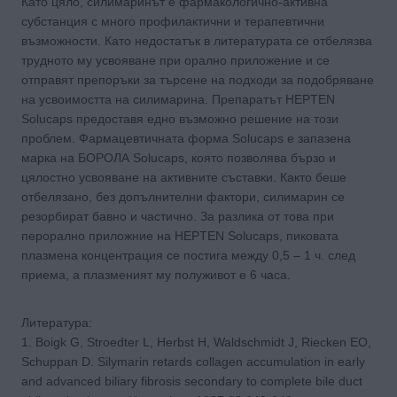
Като цяло, силимаринът е фармакологично-активна
субстанция с много профилактични и терапевтични
възможности. Като недостатък в литературата се отбелязва
трудното му усвояване при орално приложение и се
отправят препоръки за търсене на подходи за подобряване
на усвоимостта на силимарина. Препаратът HEPTEN
Solucaps предоставя едно възможно решение на този
проблем. Фармацевтичната форма Solucaps е запазена
марка на БОРОЛА Solucaps, която позволява бързо и
цялостно усвояване на активните съставки. Както беше
отбелязано, без допълнителни фактори, силимарин се
резорбират бавно и частично. За разлика от това при
перорално приложние на HEPTEN Solucaps, пиковата
плазмена концентрация се постига между 0,5 – 1 ч. след
приема, а плазменият му полуживот е 6 часа.
Литература:
1. Boigk G, Stroedter L, Herbst H, Waldschmidt J, Riecken EO,
Schuppan D. Silymarin retards collagen accumulation in early
and advanced biliary fibrosis secondary to complete bile duct