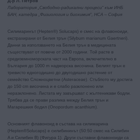
Д-р Л. Петров
Лаборатория „Свободно-радикални процеси” към ИНБ
БАН, катедра „Физиология и биохимия“, НСА – София
Силимаринът (Hepten®) Solucaps) е смес на флавоноиди,
екстрахирани от Белия трън (Silybum marianum Gaertneri).
Данни за използването на Белия трън в медицината
съществуват от повече от 2000 години. Той расте в
средиземноморската част на Европа, включително в
България до 1000 m надморска височина. Белият трън е
тревисто едногодишно до двугодишно растение от
семейство Сложноцветни (Asteraceae). Стъблото му достига
до 150 cm височина и е слабо разклонено или
неразклонено. Листата му завършват с жълтеникави бодли.
Трябва да се прави разлика между Белия трън и
Магарешкия бодил (Onopordum acanthium).
Основният флавоноид в състава на силимарина
(Hepten®Solucaps) е силибининът (50:50 смес на Силибин
A и Силибин B) (Фигура 1). Други съставни флавоноиди са