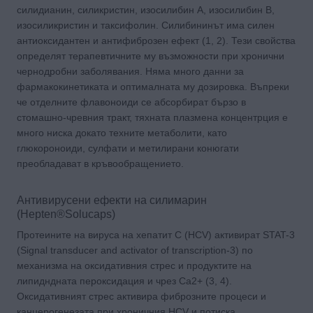
силидианин, силикристин, изосилибин A, изосилибин B,
изосиликристин и таксифолин. Силибининът има силен
антиоксидантен и антифиброзен ефект (1, 2). Тези свойства
определят терапевтичните му възможности при хронични
чернодробни заболявания. Няма много данни за
фармакокинетиката и оптималната му дозировка. Въпреки
че отделните флавоноиди се абсорбират бързо в
стомашно-чревния тракт, тяхната плазмена концентрция е
много ниска докато техните метаболити, като
глюкороноиди, сулфати и метилирани конюгати
преобладават в кръвообращението.
Антивирусени ефекти на силимарин
(Hepten®Solucaps)
Протеините на вируса на хепатит C (HCV) активират STAT-3
(Signal transducer and activator of transcription-3) по
механизма на оксидативния стрес и продуктите на
липидндната пероксидация и чрез Ca2+ (3, 4).
Оксидативният стрес активира фиброзните процеси и
канцерогенезата при хроничния HCV и потиска