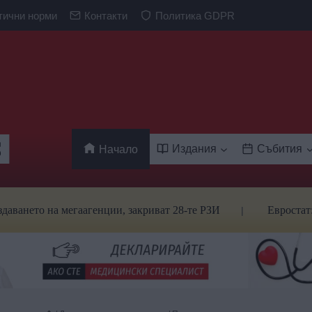
тични норми
Контакти
Политика GDPR
Издания
Събития
Начало
 на мегаагенции, закриват 28-те РЗИ
Евростат: Българ