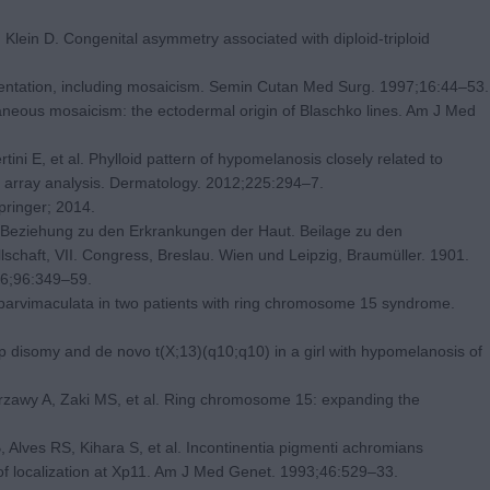
, Klein D. Congenital asymmetry associated with diploid-triploid
entation, including mosaicism. Semin Cutan Med Surg. 1997;16:44–53.
aneous mosaicism: the ectodermal origin of Blaschko lines. Am J Med
rtini E, et al. Phylloid pattern of hypomelanosis closely related to
 array analysis. Dermatology. 2012;225:294–7.
pringer; 2014.
er Beziehung zu den Erkrankungen der Haut. Beilage zu den
haft, VII. Congress, Breslau. Wien und Leipzig, Braumüller. 1901.
76;96:349–59.
 parvimaculata in two patients with ring chromosome 15 syndrome.
p disomy and de novo t(X;13)(q10;q10) in a girl with hypomelanosis of
zawy A, Zaki MS, et al. Ring chromosome 15: expanding the
Alves RS, Kihara S, et al. Incontinentia pigmenti achromians
f localization at Xp11. Am J Med Genet. 1993;46:529–33.