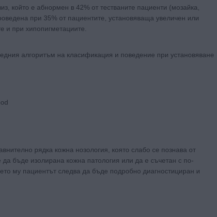
из, който е абнормен в 42% от тестваните пациенти (мозайка,
проведена при 35% от пациентите, установяваща увеличен или
е и при хипопигметациите.
ледния алгоритъм на класификация и поведение при установяване
ood
внително рядка кожна нозология, която слабо се познава от
да бъде изолирана кожна патология или да е съчетан с по-
ето му пациентът следва да бъде подробно диагностициран и