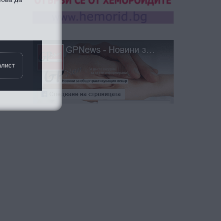
алист