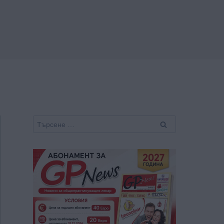
Търсене
за: