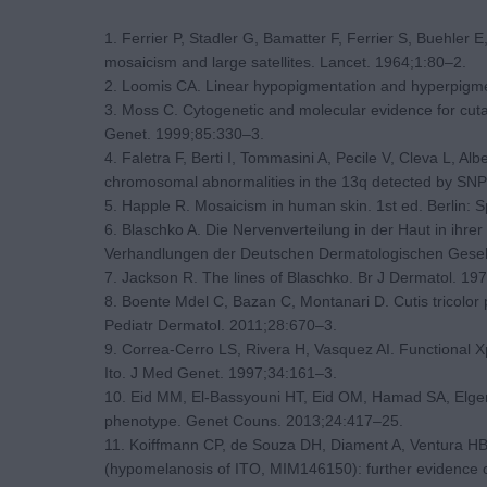
1. Ferrier P, Stadler G, Bamatter F, Ferrier S, Buehler E
mosaicism and large satellites. Lancet. 1964;1:80–2.
2. Loomis CA. Linear hypopigmentation and hyperpigm
3. Moss C. Cytogenetic and molecular evidence for cut
Genet. 1999;85:330–3.
4. Faletra F, Berti I, Tommasini A, Pecile V, Cleva L, Albe
chromosomal abnormalities in the 13q detected by SNP
5. Happle R. Mosaicism in human skin. 1st ed. Berlin: S
6. Blaschko A. Die Nervenverteilung in der Haut in ihr
Verhandlungen der Deutschen Dermatologischen Gesellsc
7. Jackson R. The lines of Blaschko. Br J Dermatol. 19
8. Boente Mdel C, Bazan C, Montanari D. Cutis tricolor
Pediatr Dermatol. 2011;28:670–3.
9. Correa-Cerro LS, Rivera H, Vasquez AI. Functional X
Ito. J Med Genet. 1997;34:161–3.
10. Eid MM, El-Bassyouni HT, Eid OM, Hamad SA, Elger
phenotype. Genet Couns. 2013;24:417–25.
11. Koiffmann CP, de Souza DH, Diament A, Ventura HB, 
(hypomelanosis of ITO, MIM146150): further evidence o