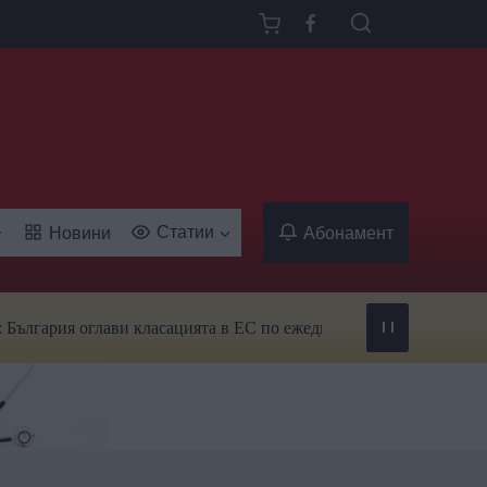
Статии
Новини
Абонамент
ия оглави класацията в ЕС по ежедневна употреба на тютюн