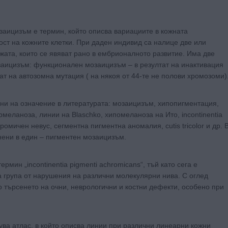
заицизъм е термин, който описва вариациите в кожната
ост на кожните клетки. При даден индивид са налице две или
жата, които се явяват рано в ембрионалното развитие. Има две
озаицизъм: функционален мозаицизъм – в резултат на инактивация
т на автозомна мутация ( на някоя от 44-те не полови хромозоми)
и на означение в литературата: мозаицизъм, хипопигментация,
еланоза, линии на Blaschko, хипомеланоза на Ито, incontinentia
ромичен невус, сегментна пигментна аномалия, cutis tricolor и др. 
ени в един – пигментен мозаицизъм.
рмин „incontinentia pigmenti achromicans“, тъй като сега е
а група от нарушения на различни молекулярни нива. С оглед
търсенето на очни, неврологични и костни дефекти, особено при
кува атлас, в който описва линии при различни линеарни кожни