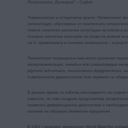
Поликлиника „България“ – София
Терминология и исторически факти: Пигментният мо
пигментация, обусловени от генетичната хетерогенн
повече генетично различни популации на клетки в ко
основни генетични категории за поява на кожния м
на Х- хромозомата и геномен мозаицизъм – в резулта
Пигментният мозаицизъм има много различни термин
хиперпигментация, линейна или спираловидна хиперм
pigmenti achromians, nevus/naevus depigmentosus, ах
съвременната дерматология тези термини са обедин
В днешно време се избягва използването на стария те
известно, че този синдром представлява хетерогенн
правилна диференциална диагностика е необходимо 
наличие на обширни пигментни нарушения.
В 1901 г немският дерматолог Alfred Blaschko публи