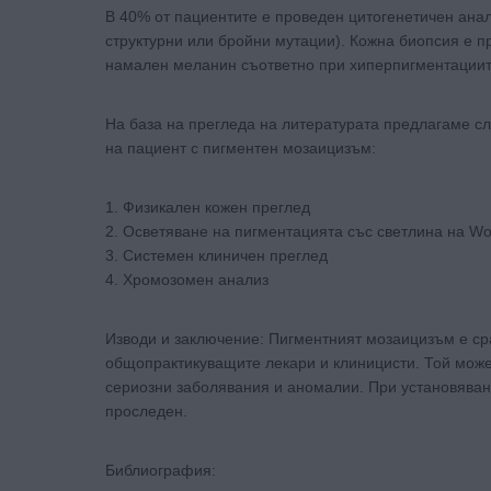
В 40% от пациентите е проведен цитогенетичен анал
структурни или бройни мутации). Кожна биопсия е 
намален меланин съответно при хиперпигментациит
На база на прегледа на литературата предлагаме с
на пациент с пигментен мозаицизъм:
1. Физикален кожен преглед
2. Осветяване на пигментацията със светлина на W
3. Системен клиничен преглед
4. Хромозомен анализ
Изводи и заключение: Пигментният мозаицизъм е сра
общопрактикуващите лекари и клиницисти. Той може 
сериозни заболявания и аномалии. При установяван
проследен.
Библиография: