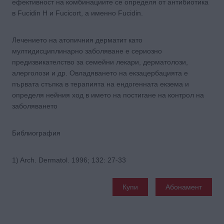
ефективност на комбинациите се определя от антибиотика
в Fucidin H и Fucicort, a именно Fucidin.
Лечението на атопичния дерматит като
мултидисциплинарно заболяване е сериозно
предизвикателство за семейни лекари, дерматолози,
алерголози и др. Овладяването на екзацербацията е
първата стъпка в терапията на ендогенната екзема и
определя нейния ход в името на постигане на контрол на
заболяването
Библиография
1) Arch. Dermatol. 1996; 132: 27-33
Купи
Абонамент