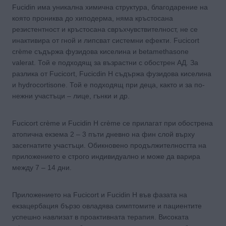
Fucidin има уникална химична структура, благодарение на
която прониква до хиподерма, няма кръстосана
резистентност и кръстосана свръхчувствителност, не се
инактивира от гной и липсват системни ефекти. Fucicort
crème съдържа фузидова киселина и betamethasone
valerat. Той е подходящ за възрастни с обострен АД. За
разлика от Fucicort, Fucicdin H съдържа фузидова киселина
и hydrocortisone. Той е подходящ при деца, както и за по-
нежни участъци – лице, гънки и др.
Fucicort crème и Fucidin H crème се прилагат при обострена
атопична екзема 2 – 3 пъти дневно на фин слой върху
засегнатите участъци. Обикновено продължителността на
приложението е строго индивидуално и може да варира
между 7 – 14 дни.
Приложението на Fucicort и Fucidin H във фазата на
екзацербация бързо овладява симптомите и пациентите
успешно навлизат в проактивната терапия. Високата