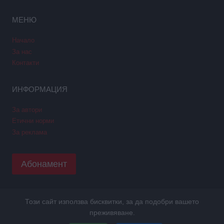
МЕНЮ
Начало
За нас
Контакти
ИНФОРМАЦИЯ
За автори
Етични норми
За реклама
Абонамент
Този сайт използва бисквитки, за да подобри вашето
Copyright © 2026 GPNews. Всички права запазени.
преживяване.
Уеб дизайн и SEO от Трибест