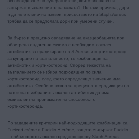
освобождаване на суперантигени, които влошават и
задържат възпалението на кожата1. По тази причина, дори
и да не е клинично изявен, присъствието на Staph.Aureus
трябва да се предполага дори при умерени случаи.
За бързо и прецизно овладяване на еказцербацията при
обострена ендогенна екзема е необходим локален
антибиотик за ерадикиране на S.Aureus и кортикостероид
за купиране на възпалението, т.е комбинация на
антибиотик и кортикостероид. Според тежестта на
възпалението се избира подходящия по сила
кортикостероид, след което определящо значение има
антибиотика. Особено важно за прецизната ерадикация на
патогена е избраният локален антибиотик да има
еквивалентна прониквателна способност с
кортикостероида.
По зададените критерии най-подходящите комбинации са
Fucicort crème и Fucidin H crème, защото съдържат Fucidin
– най-мощното локално средство срещу Staph.Aureus.