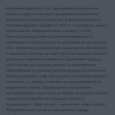
Атопичният дерматит, или така наречената ендогенна
екзема, e една от най-често срещаните възпалителни
дерматози в клиничната практика. В детската възраст от
атопичен дерматит страдат 15-30% от популацията, докато
при възрастни епидемиологията е между 2 и 10%.
Напоследък възрастово отдалечените варианти се
увеличават и тяхната честота се доближава до по-високите
10%. Хронично-рецидивиращият характер на заболяването
и влошеното качество на живот при тези пациенти насочват
фокуса на локалното лечение към проактивния подход,
който постига дългосрочен контрол на заболяването.
Приложението на локални кортикостероиди за лечение на
атопичен дерматит (АД), което досега се използва масово в
практиката, се запазва за фазата на екзацербацията на
ендогенната екзема. Прецизирането на локалния
кортикостероид в тези случаи се базира на научните факти,
според които над 90% от атопичните лезии са
колонизирани с Staph.Aureus – най-честият кожен патоген.
Той действа като тригер за обострянето, поради