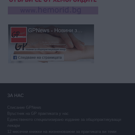
ЗА НАС
Списание GPNews
Връстник на GP практиката у нас
Единственото специализирано издание за общопрактикуващи
лекари
12 месечни книжки на жизненоважни за практиката ви теми