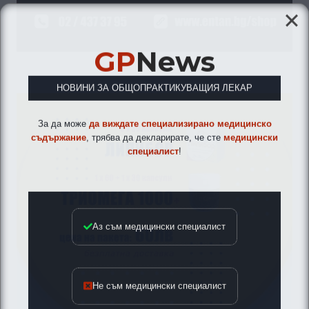
GP
News
НОВИНИ ЗА ОБЩОПРАКТИКУВАЩИЯ ЛЕКАР
За да може
да виждате специализирано медицинско
съдържание
, трябва да декларирате, че сте
медицински
специалист
!
Аз съм медицински специалист
Не съм медицински специалист