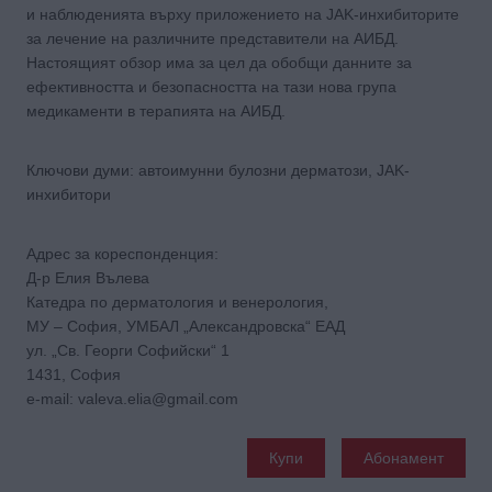
и наблюденията върху приложението на JAK-инхибиторите
за лечение на различните представители на АИБД.
Настоящият обзор има за цел да обобщи данните за
ефективността и безопасността на тази нова група
медикаменти в терапията на АИБД.
Ключови думи: автоимунни булозни дерматози, JAK-
инхибитори
Адрес за кореспонденция:
Д-р Елия Вълева
Катедра по дерматология и венерология,
МУ – София, УМБАЛ „Александровска“ ЕАД
ул. „Св. Георги Софийски“ 1
1431, София
e-mail: valeva.elia@gmail.com
Купи
Абонамент