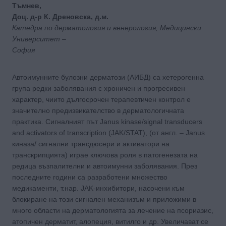
Тъмнев,
Доц. д-р К. Дреновска, д.м.
Катедра по дерматология и венерология, Медицински
Университет –
София
Автоимунните булозни дерматози (АИБД) са хетерогенна
група редки заболявания с хроничен и прогресивен
характер, чиито дългосрочен терапевтичен контрол е
значително предизвикателство в дерматологичната
практика. Сигналният път Janus kinase/signal transducers
and activators of transcription (JAK/STAT), (от англ. – Janus
киназа/ сигнални трансдюсери и активатори на
транскрипцията) играе ключова роля в патогенезата на
редица възпалителни и автоимунни заболявания. През
последните години са разработени множество
медикаменти, т.нар. JAK-инхибитори, насочени към
блокиране на този сигнален механизъм и приложими в
много области на дерматологията за лечение на псориазис,
атопичен дерматит, алопеция, витилго и др. Увеличават се