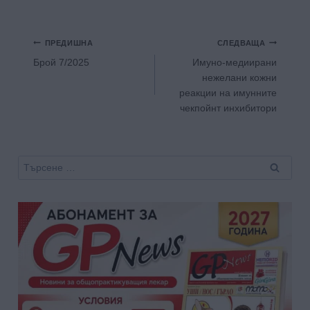
Навигация
ПРЕДИШНА
СЛЕДВАЩА
Брой 7/2025
Имуно-медиирани
нежелани кожни
реакции на имунните
чекпойнт инхибитори
Търсене
за: