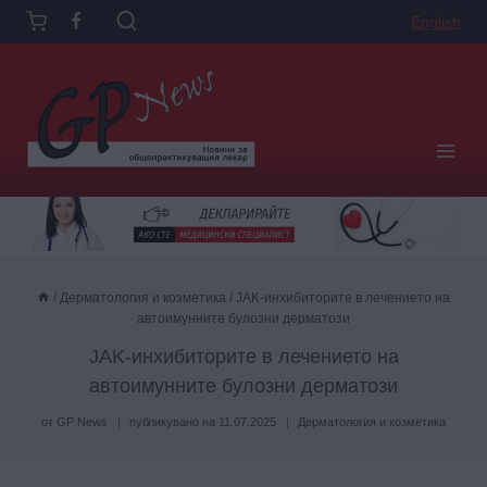
Към
English
съдържанието
/
Дерматология и козметика
/
JAK-инхибиторите в лечението на
автоимунните булозни дерматози
JAK-инхибиторите в лечението на
автоимунните булозни дерматози
от
GP News
публикувано на
11.07.2025
Дерматология и козметика