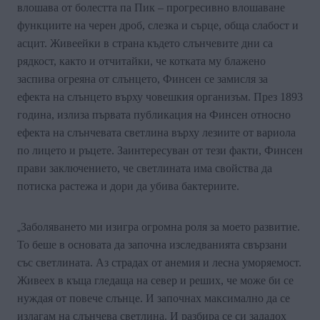
влошава от болестта па Пик – прогресивно влошаване
функциите на черен дроб, слезка и сърце, обща слабост и
асцит. Живеейки в страна където слънчевите дни са
рядкост, както и отчитайки, че котката му блажено
заспива огреяна от слънцето, Финсен се замисля за
ефекта на слънцето върху човешкия организъм. През 1893
година, излиза първата публикация на Финсен относно
ефекта на слънчевата светлина върху лезиите от вариола
по лицето и ръцете. Заинтересуван от тези факти, Финсен
прави заключението, че светлината има свойства да
потиска растежа и дори да убива бактериите
.
Заболяването ми изигра огромна роля за моето развитие.
„
То беше в основата да започна изследванията свързани
със светлината. Аз страдах от анемия и лесна уморяемост.
Живеех в къща гледаща на север и реших, че може би се
нуждая от повече слънце. И започнах максимално да се
излагам на слънчева светлина. И разбира се си зададох