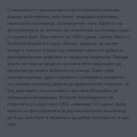
Съвременното приложение на фототерапията включва
редица заболявания, като кожни, невродегенеративни,
неонатална жълтеница, психиатрични, очни. Ефектът на
фототерапията за лечение на неонатална жълтеница също
е случаен факт. През лятото на 1956 година, сестра
Ward
от
Rochford Hospital
в Съсекс, Англия, вярвала, че чистия
въздух и топлото слънце ще направят много по-добро за
преждевременно родените от задушния инкубатор. Поради
факта, че това не вредяло, на нея и било разрешено да
продължи да излага бебетата на слънце. Само след
няколко седмици, друга случайност (забравена епруветка
на слънчев прозорец) довела до драматичното откритие, че
под действието на слънчевата светлина билирубин се
превръща в биливердин. Въпреки публикуването на
откритието
в
Lancet
през 1958,
изминават 10 години преди
ефекта на фототерапията върху неонаталната жълтеница
да бъде преоткрит в Америка и да добие популярност в цял
свят.