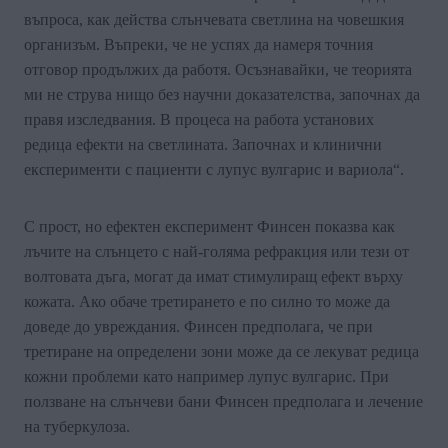
въпроса, как действа слънчевата светлина на човешкия
организъм. Въпреки, че не успях да намеря точния
отговор продължих да работя. Осъзнавайки, че теорията
ми не струва нищо без научни доказателства, започнах да
правя изследвания. В процеса на работа установих
редица ефекти на светлината. Започнах и клинични
експерименти с пациенти с лупус вулгарис и вариола“.
С прост, но ефектен експеримент Финсен показва как
лъчите на слънцето с най-голяма рефракция или тези от
волтовата дъга, могат да имат стимулиращ ефект върху
кожата. Ако обаче третирането е по силно то може да
доведе до увреждания. Финсен предполага, че при
третиране на определени зони може да се лекуват редица
кожни проблеми като например лупус вулгарис. При
ползване на слънчеви бани Финсен предполага и лечение
на туберкулоза.