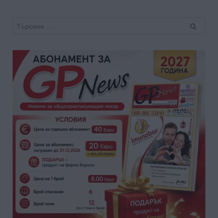
Търсене
за: