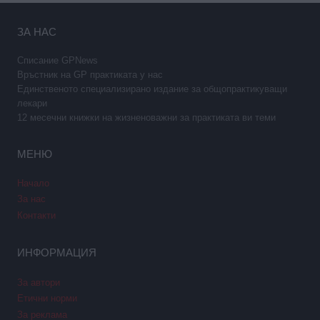
ЗА НАС
Списание GPNews
Връстник на GP практиката у нас
Единственото специализирано издание за общопрактикуващи
лекари
12 месечни книжки на жизненоважни за практиката ви теми
МЕНЮ
Начало
За нас
Контакти
ИНФОРМАЦИЯ
За автори
Етични норми
За реклама