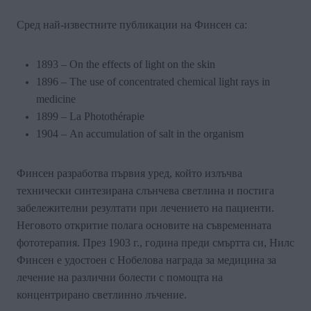
Сред най-известните публикации на Финсен са:
1893 –
On the effects of light on the skin
1896
–
The use of concentrated chemical light rays in
medicine
1899
–
La Photothérapie
1904
–
An accumulation of salt in the organism
Финсен разработва първия уред, който излъчва
технически синтезирана слънчева светлина и постига
забележителни резултати при лечението на пациенти.
Неговото откритие полага основите на съвременната
фототерапия.
През 1903 г., година преди смъртта си, Нилс
Финсен е удостоен с Нобелова награда за медицина за
лечение на различни болести с помощта на
концентрирано светлинно лъчение.