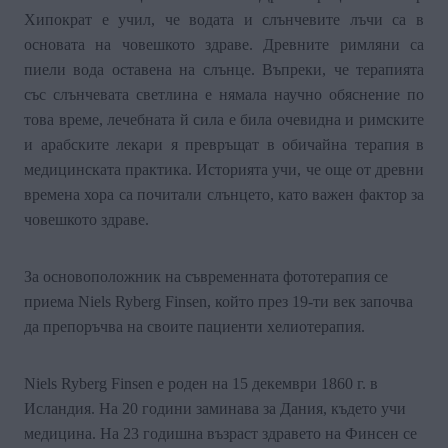
Хипократ е учил, че водата и слънчевите лъчи са в
основата на човешкото здраве. Древните римляни са
пиели вода оставена на слънце.
Въпреки, че терапията
със слънчевата светлина е нямала научно обяснение по
това време, лечебната й сила е била очевидна и римските
и арабските лекари я превръщат в обичайна терапия в
медицинската практика.
Историята учи, че още от древни
времена хора са почитали слънцето, като важен фактор за
човешкото здраве.
За основоположник на съвременната фототерапия се
приема
Niels
Ryberg
Finsen
, който през 19-ти век започва
да препоръчва на своите пациенти хелиотерапия.
Niels
Ryberg
Finsen
е роден на 15 декември 1860 г. в
Исландия. На 20 години заминава за Дания, където учи
медицина. На 23 годишна възраст здравето на Финсен се