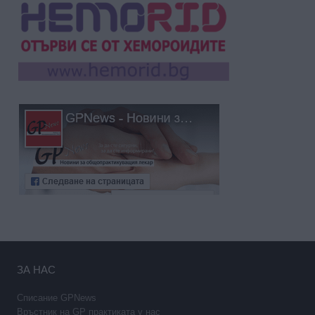
ЗА НАС
Списание GPNews
Връстник на GP практиката у нас