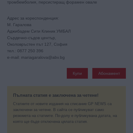
тромбемболия, персистиращ форамен овале
Адрес за кореспонденция:
М. Гаралова
Аджибадем Сити Клиник УМБАЛ
Сърдечно-съдов център,
Околовръстен път 127, София
тел.: 0877 250 396
e-mail: mariagaralova@abv.bg
Купи
Абонамент
Пълната статия е заключена за четене!
Статиите от новите издания на списание GP NEWS са
заключени за четене. В сайта се публикуват само
резюмета на статиите. По-долу е публикувана датата, на
която ще бъде отключена цялата статия.