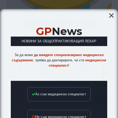
GP
News
НОВИНИ ЗА ОБЩОПРАКТИКУВАЩИЯ ЛЕКАР
За да може
да виждате специализирано медицинско
съдържание
, трябва да декларирате, че сте
медицински
специалист
!
Аз съм медицински специалист
Не съм медицински специалист