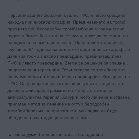
Персистиращият форамен овале /ПФО/ е често срещана
находка при ехокардиография. Преминаването на тромб
през него при белодробна тромбемболия е сравнително
рядко събитие. Когато това се случи, може да се стигне до
парадоксална емболия и смърт. Представяме клиничен
случай на 64-годишен мъж в тежко състояние с ехографски
данни за тромб в дясно предсърдие, преминаващ през
ПФО в лявото предсърдие. Взема се решение за спешна
оперативна интервенция. Осъществява се тромбектомия
на пулмонални артерии и дясно предсърдие. Затваряне на
ПФО. Следоперативно с отлични резултати, пациентът е
дехоспитализиран в рамките на 7 дни с оптимална
антикоагулантна терапия. Хирургичното лечение е отдавна
прилаган метод за лечение на остър белодробен
тромбемболизъм, но прилагането му следва да бъде
обсъдено от мултидисциплинарен екип.
Ключови думи: thrombus in transit, белодробна