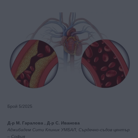
Брой 5/2025
Д-р М. Гаралова , Д-р С. Иванова
Аджибадем Сити Клиник УМБАЛ, Сърдечно-съдов център
– София