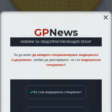
GP
News
НОВИНИ ЗА ОБЩОПРАКТИКУВАЩИЯ ЛЕКАР
За да може
да виждате специализирано медицинско
съдържание
, трябва да декларирате, че сте
медицински
специалист
!
Аз съм медицински специалист