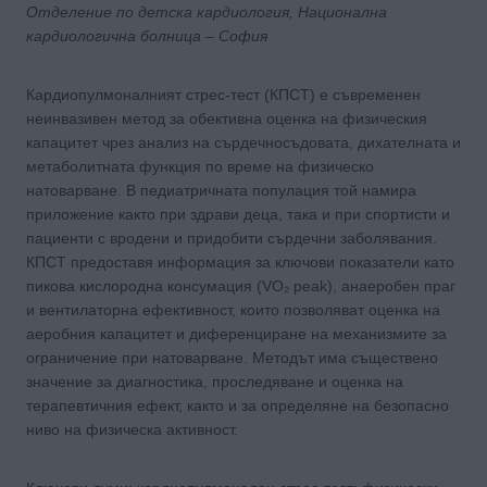
Отделение по детска кардиология, Национална
кардиологична болница – София
Кардиопулмоналният стрес-тест (КПСТ) е съвременен
неинвазивен метод за обективна оценка на физическия
капацитет чрез анализ на сърдечносъдовата, дихателната и
метаболитната функция по време на физическо
натоварване. В педиатричната популация той намира
приложение както при здрави деца, така и при спортисти и
пациенти с вродени и придобити сърдечни заболявания.
КПСТ предоставя информация за ключови показатели като
пикова кислородна консумация (VO₂ peak), анаеробен праг
и вентилаторна ефективност, които позволяват оценка на
аеробния капацитет и диференциране на механизмите за
ограничение при натоварване. Методът има съществено
значение за диагностика, проследяване и оценка на
терапевтичния ефект, както и за определяне на безопасно
ниво на физическа активност.