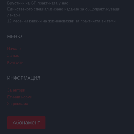
Връстник на GP практиката у нас
Единственото специализирано издание за общопрактикуващи
лекари
12 месечни книжки на жизненоважни за практиката ви теми
МЕНЮ
Начало
За нас
Контакти
ИНФОРМАЦИЯ
За автори
Етични норми
За реклама
Абонамент