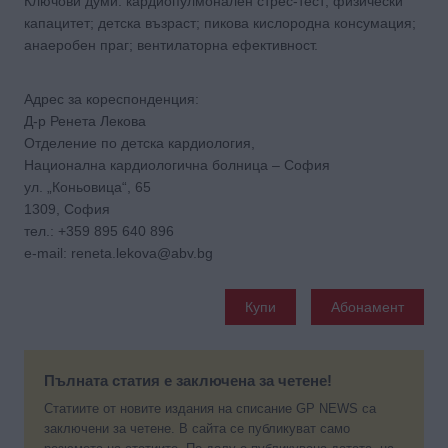
Ключови думи: кардиопулмонален стрес-тест; физически
капацитет; детска възраст; пикова кислородна консумация;
анаеробен праг; вентилаторна ефективност.
Адрес за кореспонденция:
Д-р Ренета Лекова
Отделение по детска кардиология,
Национална кардиологична болница – София
ул. „Коньовица“, 65
1309, София
тел.: +359 895 640 896
е-mail: reneta.lekova@abv.bg
Купи
Абонамент
Пълната статия е заключена за четене!
Статиите от новите издания на списание GP NEWS са
заключени за четене. В сайта се публикуват само