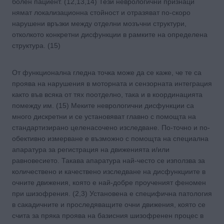
болен пациент. (12,13,14) Тези неврологични признаци
нямат локализационна стойност и отразяват по-скоро
нарушени връзки между отделни мозъчни структури,
отколкото конкретни дисфункции в рамките на определена
структура. (15)
От функционална гледна точка може да се каже, че те са
проява на нарушения в моторната и сензорната интеграция
както във всяка от тях поотделно, така и в координацията
помежду им. (15) Меките неврологични дисфункции са
много дискретни и се установяват главно с помощта на
стандартизирано целенасочено изследване. По-точно и по-
обективно измерване е възможно с помощта на специална
апаратура за регистрация на движенията и/или
равновесието. Такава апаратура най-често се използва за
количествено и качествено изследване на дисфункциите в
очните движения, която е най-добре проученият феномен
при шизофрения. (2,3) Установена е специфична патология
в сакадичните и проследяващите очни движения, която се
счита за пряка проява на базисния шизофренен процес в