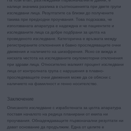
На този етап, разглеждайки първоначалните данни, е
налице значима разлика в съотношенията при двете групи
изследвани лица. Резултатите са близки до получените
такива при предходни проучвания. Това подсказва, че
използваната апаратура е надеждна и че пациентите и
изследваните лица са добре подбрани за целта на
проведеното изследване. Категорична е връзката между
регистрираните отклонения в бавно проследяващите очни
движения и наличието на шизофрения. Ясно се вижда и
ниската честота на изследваните окуломоторни отклонения
при здрави лица. Относително малкият процент изследвани
лица от контролната група с нарушения в плавно-
проследяващите очни движения може да се обясни с
наличието на фамилност и генно носителство.
Заключение
Описаното изследване с изработената за целта апаратура
поставя началото на редица планирани от екипа ни
проучвания. Обнадеждаващите първоначални резултати ни
дават основание да продължим. Една от целите е