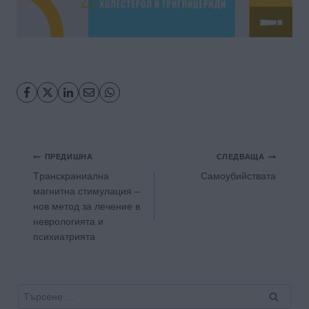
Навигация
ПРЕДИШНА
СЛЕДВАЩА
Tранскраниална
Самоубийствата
магнитна стимулация –
нов метод за лечение в
неврологията и
психиатрията
Търсене
за: