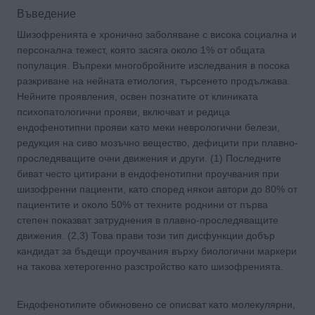
Въведение
Шизофренията е хронично заболяване с висока социална и
персонална тежест, която засяга около 1% от общата
популация. Въпреки многобройните изследвания в посока
разкриване на нейната етиология, търсенето продължава.
Нейните проявления, освен познатите от клиниката
психопатологични прояви, включват и редица
ендофенотипни прояви като меки неврологични белези,
редукция на сиво мозъчно вещество, дефицити при плавно-
проследяващите очни движения и други. (1) Последните
биват често цитирани в ендофенотипни проучвания при
шизофренни пациенти, като според някои автори до 80% от
пациентите и около 50% от техните роднини от първа
степен показват затруднения в плавно-проследяващите
движения. (2,3) Това прави този тип дисфункции добър
кандидат за бъдещи проучвания върху биологични маркери
на такова хетерогенно разстройство като шизофренията.
Ендофенотипите обикновено се описват като молекулярни,