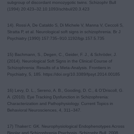
subgroup of discordant monozygotic twins. Schizophr Bull
(1994) 20:423–32.10.1093/schbul/20.3.423
14). Rossi A, De Cataldo S, Di Michele V, Manna V, Ceccoli S,
Stratta P, et al. Neurological soft signs in schizophrenia. Br J
Psychiatry (1990) 157:735–910.1192/bjp.157.5.735
15) Bachmann, S., Degen, C., Geider, F. J., & Schröder, J.
(2014). Neurological Soft Signs in the Clinical Course of
Schizophrenia: Results of a Meta-Analysis. Frontiers in
Psychiatry, 5, 185. https://doi.org/10.3389/fpsyt.2014.00185
16) Levy, D. L., Sereno, A. B., Gooding, D. C., & O’Driscoll, G.
A. (2010). Eye Tracking Dysfunction in Schizophrenia:
Characterization and Pathophysiology. Current Topics in
Behavioral Neurosciences, 4, 311–347.
17) Thakerﾧ GK. Neurophysiological Endophenotypes Across
Bipolar and Schizophrenia Psychosis. Schizophr Bull. 2008