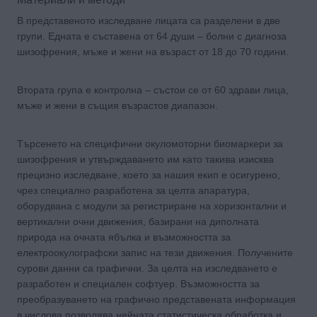
В представеното изследване лицата са разделени в две
групи. Едната е съставена от 64 души – болни с диагноза
шизофрения, мъже и жени на възраст от 18 до 70 години.
Втората група е контролна – състои се от 60 здрави лица,
мъже и жени в същия възрастов диапазон.
Търсенето на специфични окуломоторни биомаркери за
шизофрения и утвърждаването им като такива изисква
прецизно изследване, което за нашия екип е осигурено,
чрез специално разработена за целта апаратура,
оборудвана с модули за регистриране на хоризонтални и
вертикални очни движения, базирани на диполната
природа на очната ябълка и възможността за
електроокулографски запис на тези движения. Получените
сурови данни са графични. За целта на изследването е
разработен и специален софтуер. Възможността за
преобразуването на графично представената информация
в числова позволява нейната статистическа обработка и