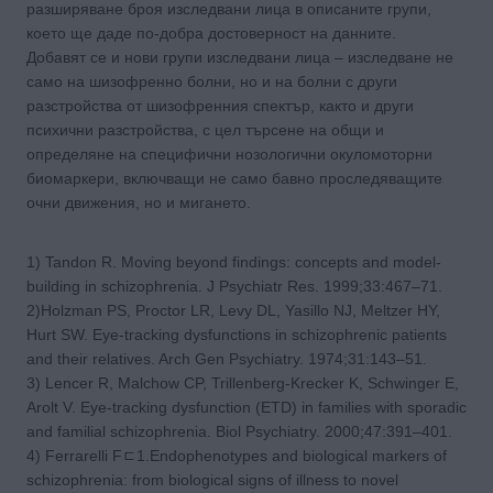
разширяване броя изследвани лица в описаните групи,
което ще даде по-добра достоверност на данните.
Добавят се и нови групи изследвани лица – изследване не
само на шизофренно болни, но и на болни с други
разстройства от шизофренния спектър, както и други
психични разстройства, с цел търсене на общи и
определяне на специфични нозологични окуломоторни
биомаркери, включващи не само бавно проследяващите
очни движения, но и мигането.
1) Tandon R. Moving beyond findings: concepts and model-
building in schizophrenia. J Psychiatr Res. 1999;33:467–71.
2)Holzman PS, Proctor LR, Levy DL, Yasillo NJ, Meltzer HY,
Hurt SW. Eye-tracking dysfunctions in schizophrenic patients
and their relatives. Arch Gen Psychiatry. 1974;31:143–51.
3) Lencer R, Malchow CP, Trillenberg-Krecker K, Schwinger E,
Arolt V. Eye-tracking dysfunction (ETD) in families with sporadic
and familial schizophrenia. Biol Psychiatry. 2000;47:391–401.
4) Ferrarelli Fﾧ1.Endophenotypes and biological markers of
schizophrenia: from biological signs of illness to novel