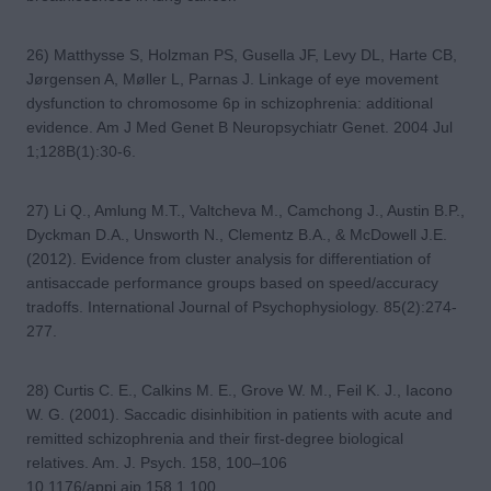
26) Matthysse S, Holzman PS, Gusella JF, Levy DL, Harte CB,
Jørgensen A, Møller L, Parnas J. Linkage of eye movement
dysfunction to chromosome 6p in schizophrenia: additional
evidence. Am J Med Genet B Neuropsychiatr Genet. 2004 Jul
1;128B(1):30-6.
27) Li Q., Amlung M.T., Valtcheva M., Camchong J., Austin B.P.,
Dyckman D.A., Unsworth N., Clementz B.A., & McDowell J.E.
(2012). Evidence from cluster analysis for differentiation of
antisaccade performance groups based on speed/accuracy
tradoffs. International Journal of Psychophysiology. 85(2):274-
277.
28) Curtis C. E., Calkins M. E., Grove W. M., Feil K. J., Iacono
W. G. (2001). Saccadic disinhibition in patients with acute and
remitted schizophrenia and their first-degree biological
relatives. Am. J. Psych. 158, 100–106
10.1176/appi.ajp.158.1.100