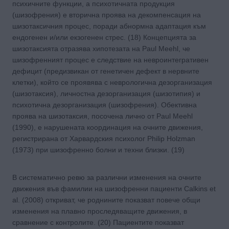
психичните функции, а психотичната продукция
(шизофрения) е вторична проява на декомпенсация на
шизотаксичния процес, поради абнормна адаптация към
ендогенен и/или екзогенен стрес. (18) Концепцията за
шизотаксията отразява хипотезата на Paul Meehl, че
шизофренният процес е следствие на невроинтегративен
дефицит (предизвикан от генетичен дефект в нервните
клетки), който се проявява с неврологична дезорганизация
(шизотаксия), личностна дезорганизация (шизотипия) и
психотична дезорганизация (шизофрения). Обективна
проява на шизотаксия, посочена лично от Paul Meehl
(1990), е нарушената координация на очните движения,
регистрирана от Харвардския психолог Philip Holzman
(1973) при шизофренно болни и техни близки. (19)
В систематично ревю за различни изменения на очните
движения във фамилии на шизофренни пациенти Calkins et
al. (2008) откриват, че роднините показват повече общи
изменения на плавно проследяващите движения, в
сравнение с контролите. (20) Пациентите показват