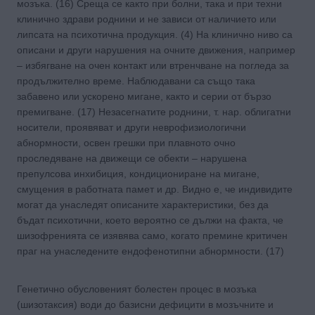
мозъка. (16) Среща се както при болни, така и при техни
клинично здрави роднини и не зависи от наличието или
липсата на психотична продукция. (4) На клинично ниво са
описани и други нарушения на очните движения, например
– избягване на очен контакт или втренчване на погледа за
продължително време. Наблюдавани са също така
забавено или ускорено мигане, както и серии от бързо
премигване. (17) Незасегнатите роднини, т. нар. облигатни
носители, проявяват и други неврофизиологични
абнормности, освен грешки при плавното очно
проследяване на движещи се обекти – нарушена
препулсова инхибиция, кондициониране на мигане,
смущения в работната памет и др. Видно е, че индивидите
могат да унаследят описаните характеристики, без да
бъдат психотични, което вероятно се дължи на факта, че
шизофренията се изявява само, когато премине критичен
праг на унаследените ендофенотипни абнормности. (17)
Генетично обусловеният болестен процес в мозъка
(шизотаксия) води до базисни дефицити в мозъчните и