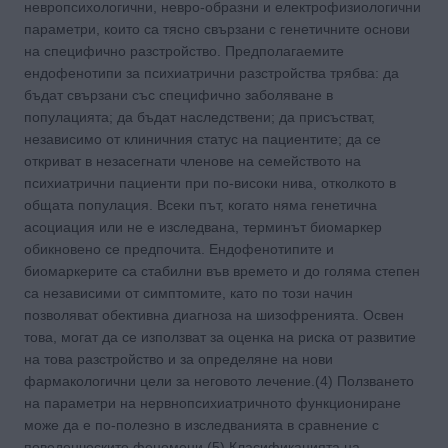
невропсихологични, невро-образни и електрофизиологични
параметри, които са тясно свързани с генетичните основи
на специфично разстройство. Предполагаемите
ендофенотипи за психиатрични разстройства трябва: да
бъдат свързани със специфично заболяване в
популацията; да бъдат наследствени; да присъстват,
независимо от клиничния статус на пациентите; да се
откриват в незасегнати членове на семейството на
психиатрични пациенти при по-високи нива, отколкото в
общата популация. Всеки път, когато няма генетична
асоциация или не е изследвана, терминът биомаркер
обикновено се предпочита. Ендофенотипите и
биомаркерите са стабилни във времето и до голяма степен
са независими от симптомите, като по този начин
позволяват обективна диагноза на шизофренията. Освен
това, могат да се използват за оценка на риска от развитие
на това разстройство и за определяне на нови
фармакологични цели за неговото лечение.(4) Ползването
на параметри на нервнопсихиатричното функциониране
може да е по-полезно в изследванията в сравнение с
поведенческите феномени.(5) Класификацията на