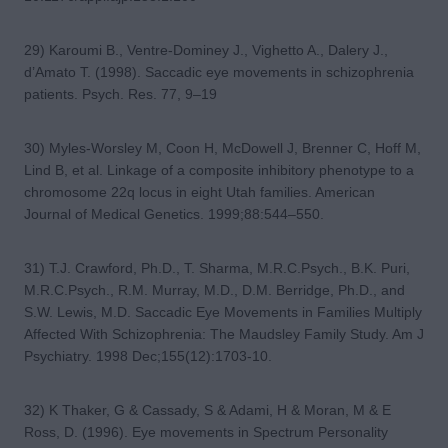
29) Karoumi B., Ventre-Dominey J., Vighetto A., Dalery J.,
d’Amato T. (1998). Saccadic eye movements in schizophrenia
patients. Psych. Res. 77, 9–19
30) Myles-Worsley M, Coon H, McDowell J, Brenner C, Hoff M,
Lind B, et al. Linkage of a composite inhibitory phenotype to a
chromosome 22q locus in eight Utah families. American
Journal of Medical Genetics. 1999;88:544–550.
31) T.J. Crawford, Ph.D., T. Sharma, M.R.C.Psych., B.K. Puri,
M.R.C.Psych., R.M. Murray, M.D., D.M. Berridge, Ph.D., and
S.W. Lewis, M.D. Saccadic Eye Movements in Families Multiply
Affected With Schizophrenia: The Maudsley Family Study. Am J
Psychiatry. 1998 Dec;155(12):1703-10.
32) K Thaker, G & Cassady, S & Adami, H & Moran, M & E
Ross, D. (1996). Eye movements in Spectrum Personality