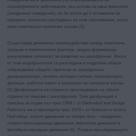
психиатричните заболявания, въз основа на явни фенотипи
(синдромно поведение), не би могла да е оптимална за
прецизно генетично изследване на тези заболявания, които
имат комплексни генетични основи.(5)
Съществува динамично взаимодействие между генетични,
средови и епигенетични фактори, заедно формиращи
кумулативна склонност за развитие на шизофрения. Много
от тези ендофенотипи са разгледани в подробни обзори,
отбелязвайки общите стратегии за шизофренни
дискриминатори, сетивен моторен гейтинг, окуломоторна
функция, работна памет и аномалии на глиалните клетки.
(5) Дисфункцията на плавното проследяване на обекти
отдавна се свързва с шизофрения. Тази дисфункция е
описана за първи път през 1908 г. от Diefendorf and Dodge.
Работата им е преоткритa през 1970 г. от Holzman и колеги.
Най-общо, очните движения са четири типа – сакадични,
плавно-проследяващи движения, вергентни движения и
вестибуло-окуларни движения.(6). Плавно-проследяващите