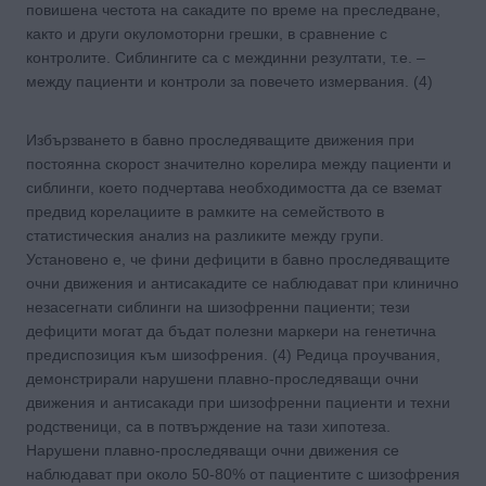
повишена честота на сакадите по време на преследване,
както и други окуломоторни грешки, в сравнение с
контролите. Сиблингите са с междинни резултати, т.е. –
между пациенти и контроли за повечето измервания. (4)
Избързването в бавно проследяващите движения при
постоянна скорост значително корелира между пациенти и
сиблинги, което подчертава необходимостта да се вземат
предвид корелациите в рамките на семейството в
статистическия анализ на разликите между групи.
Установено е, че фини дефицити в бавно проследяващите
очни движения и антисакадите се наблюдават при клинично
незасегнати сиблинги на шизофренни пациенти; тези
дефицити могат да бъдат полезни маркери на генетична
предиспозиция към шизофрения. (4) Редица проучвания,
демонстрирали нарушени плавно-проследяващи очни
движения и антисакади при шизофренни пациенти и техни
родственици, са в потвърждение на тази хипотеза.
Нарушени плавно-проследяващи очни движения се
наблюдават при около 50-80% от пациентите с шизофрения