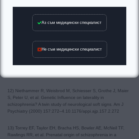
psychopathology in schizophrenic disorders. Biol Psychiatry
(1984) 19:703–19
Аз съм медицински специалист
10) Heinrichs DW, Buchanan RW. Significance and meaning of
neurological signs in schizophrenia. Am J Psychiatry (1988)
145:11–8.
Не съм медицински специалист
11) Schröder J, Niethammer R, Geider F-J, Reitz C, Binkert M,
Jauss M, et al. Neurological soft signs in schizophrenia.
Schizophr Res (1992) 6:25–3010.1016/0920-9964(91)90017-L
12) Niethammer R, Weisbrod M, Schiesser S, Grothe J, Maier
S, Peter U, et al. Genetic Influence on laterality in
schizophrenia? A twin study of neurological soft signs. Am J
Psychiatry (2000) 157:272–4.10.1176/appi.ajp.157.2.272
13) Torrey EF, Taylor EH, Bracha HS, Bowler AE, McNeil TF,
Rawlings RR, et al. Prenatal origin of schizophrenia in a