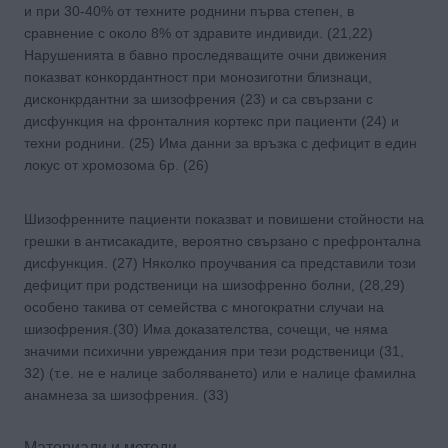
и при 30-40% от техните роднини първа степен, в
сравнение с около 8% от здравите индивиди. (21,22)
Нарушенията в бавно проследяващите очни движения
показват конкордантност при монозиготни близнаци,
дисконкрдантни за шизофрения (23) и са свързани с
дисфункция на фронталния кортекс при пациенти (24) и
техни роднини. (25) Има данни за връзка с дефицит в един
локус от хромозома 6p. (26)
Шизофренните пациенти показват и повишени стойности на
грешки в антисакадите, вероятно свързано с префронтална
дисфункция. (27) Няколко проучвания са представили този
дефицит при родственици на шизофренно болни, (28,29)
особено такива от семейства с многократни случаи на
шизофрения.(30) Има доказателства, сочещи, че няма
значими психични увреждания при тези родственици (31,
32) (т.е. не е налице заболяването) или е налице фамилна
анамнеза за шизофрения. (33)
Материали и методи