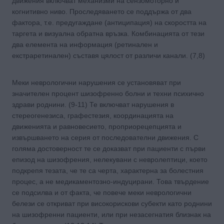
движения включват механизми на сензомоторно и
когнитивно ниво. Проследяването се поддържа от два
фактора, т.е. предугаждане (антиципация) на скоростта на
таргета и визуална обратна връзка. Комбинацията от тези
два елемента на информация (ретинален и
екстраретинален) съставя цялост от различи канали. (7,8)
Меки неврологични нарушения се установяват при
значителен процент шизофренно болни и техни психично
здрави роднини. (9-11) Те включват нарушения в
стереогенезиса, графестезия, координацията на
движенията и равновесието, проприорецепцията и
извършването на серия от последователни движения. С
голяма достоверност те се доказват при пациенти с първи
епизод на шизофрения, нелекувани с невролептици, което
подкрепя тезата, че те са черта, характерна за болестния
процес, а не медикаментозно-индуцирани. Това твърдение
се подсилва и от факта, че повече меки неврологични
белези се откриват при високорискови субекти като роднини
на шизофренни пациенти, или при незасегнатия близнак на