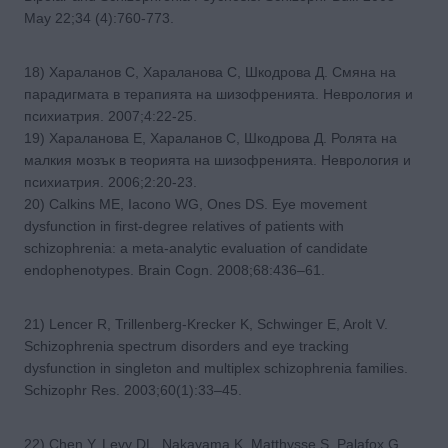
May 22;34 (4):760-773.
18) Хараланов С, Хараланова С, Шкодрова Д. Смяна на
парадигмата в терапията на шизофренията. Неврология и
психиатрия. 2007;4:22-25.
19) Хараланова Е, Хараланов С, Шкодрова Д. Ролята на
малкия мозък в теорията на шизофренията. Неврология и
психиатрия. 2006;2:20-23.
20) Calkins ME, Iacono WG, Ones DS. Eye movement
dysfunction in first-degree relatives of patients with
schizophrenia: a meta-analytic evaluation of candidate
endophenotypes. Brain Cogn. 2008;68:436–61.
21) Lencer R, Trillenberg-Krecker K, Schwinger E, Arolt V.
Schizophrenia spectrum disorders and eye tracking
dysfunction in singleton and multiplex schizophrenia families.
Schizophr Res. 2003;60(1):33–45.
22) Chen Y, Levy DL, Nakayama K, Matthysse S, Palafox G,