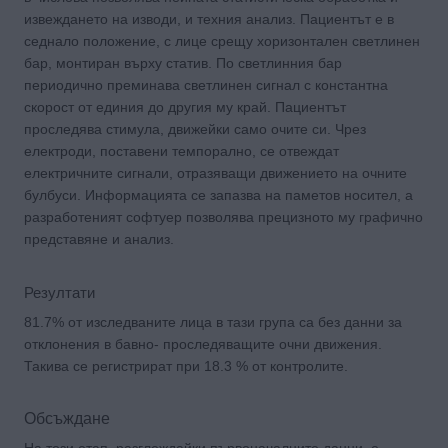
извеждането на изводи, и техния анализ. Пациентът е в
седнало положение, с лице срещу хоризонтален светлинен
бар, монтиран върху статив. По светлинния бар
периодично преминава светлинен сигнал с константна
скорост от единия до другия му край. Пациентът
проследява стимула, движейки само очите си. Чрез
електроди, поставени темпорално, се отвеждат
електричните сигнали, отразяващи движението на очните
булбуси. Информацията се запазва на паметов носител, а
разработеният софтуер позволява прецизното му графично
представяне и анализ.
Резултати
81.7% от изследваните лица в тази група са без данни за
отклонения в бавно- проследяващите очни движения.
Такива се регистрират при 18.3 % от контролите.
Обсъждане