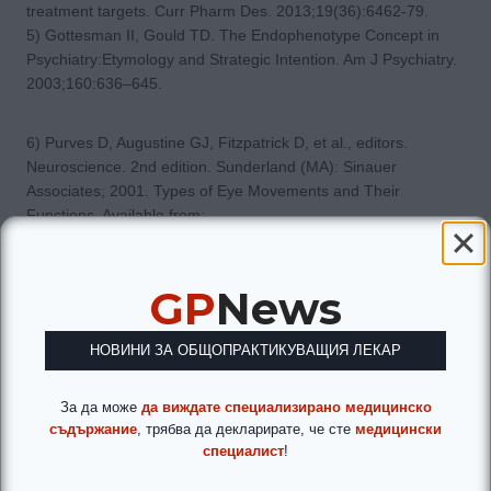
treatment targets. Curr Pharm Des. 2013;19(36):6462-79.
5) Gottesman II, Gould TD. The Endophenotype Concept in
Psychiatry:Etymology and Strategic Intention. Am J Psychiatry.
2003;160:636–645.
6) Purves D, Augustine GJ, Fitzpatrick D, et al., editors.
Neuroscience. 2nd edition. Sunderland (MA): Sinauer
Associates; 2001. Types of Eye Movements and Their
Functions. Available from:
https://www.ncbi.nlm.nih.gov/books/NBK10991/
GP
News
7) Lencer R, Trillenberg P. Neurophysiology and neuroanatomy
of smooth pursuit in humans. Brain Cogn. 2008;68:219–28.
НОВИНИ ЗА ОБЩОПРАКТИКУВАЩИЯ ЛЕКАР
8) Nagel M, Sprenger A, Steinlechner S, Binkofski F, Lencer R.
Altered velocity processing in schizophrenia during pursuit eye
За да може
да виждате специализирано медицинско
съдържание
, трябва да декларирате, че сте
медицински
tracking. PLoS ONE. 2012;7:e38494.
специалист
!
9) Manschreck TC, Ames D. Neurologic features and