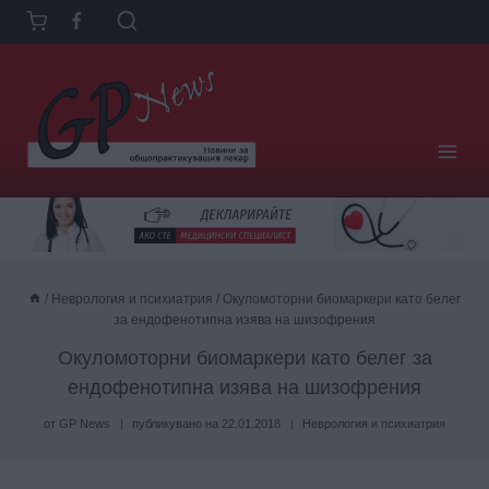
Към
съдържанието
/
Неврология и психиатрия
/
Окуломоторни биомаркери като белег
за ендофенотипна изява на шизофрения
Окуломоторни биомаркери като белег за
ендофенотипна изява на шизофрения
от
GP News
публикувано на
22.01.2018
Неврология и психиатрия