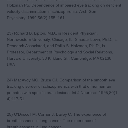
Holzman PS. Dependence of impaired eye tracking on deficient
velocity discrimination in schizophrenia. Arch Gen
Psychiatry. 1999;56(2):155–161.
23) Richard B. Lipton, M.D., is Resident Physician,
Northwestern University, Chicago, IL. Smadar Levin, Ph.D., is
Research Associated, and Philip S. Holzman, P.h.D., is
Professor, Department of Psychology and Social Relations,
Harvard University, 33 Kirkland St., Cambridge, MA 02138,
USA
24) MacAvoy MG, Bruce CJ. Comparison of the smooth eye
tracking disorder of schizophrenics with that of nonhuman
primates with specific brain lesions. Int J Neurosci. 1995;80(1-
4):117-51.
25) O’Driscoll M, Corner J, Bailey C. The experience of
breathlessness in lung cancer. The experience of
breathlessness in lung cancer.