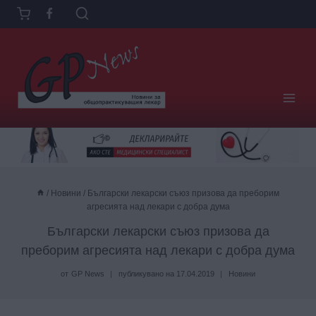
Към
съдържанието
/
Новини
/
Български лекарски съюз призова да преборим
агресията над лекари с добра дума
Български лекарски съюз призова да
преборим агресията над лекари с добра дума
от
GP News
публикувано на
17.04.2019
Новини