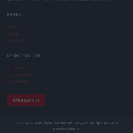
МЕНЮ
Начало
За нас
Контакти
ИНФОРМАЦИЯ
За автори
Етични норми
За реклама
Абонамент
Този сайт използва бисквитки, за да подобри вашето
Copyright © 2026 GPNews. Всички права запазени.
преживяване.