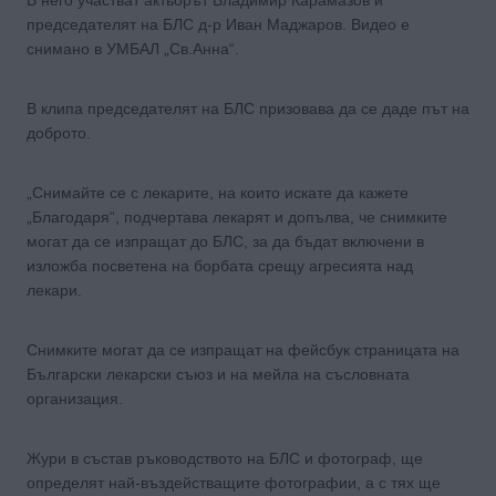
председателят на БЛС д-р Иван Маджаров. Видео е
снимано в УМБАЛ „Св.Анна“.
В клипа председателят на БЛС призовава да се даде път на
доброто.
„Снимайте се с лекарите, на които искате да кажете
„Благодаря“, подчертава лекарят и допълва, че снимките
могат да се изпращат до БЛС, за да бъдат включени в
изложба посветена на борбата срещу агресията над
лекари.
Снимките могат да се изпращат на фейсбук страницата на
Български лекарски съюз и на мейла на съсловната
организация.
Жури в състав ръководството на БЛС и фотограф, ще
определят най-въздействащите фотографии, а с тях ще