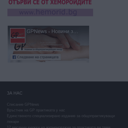
ЗА НАС
Списание GPNews
Връстник на GP практиката у нас
Единственото специализирано издание за общопрактикуващи
лекари
12 месечни книжки на жизненоважни за практиката ви теми