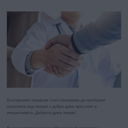
Българският лекарски съюз призовава да преборим
агресията над лекари с добра дума чрез клип в
инициативата „Добрата дума лекува“.
В него участват актьорът Владимир Карамазов и