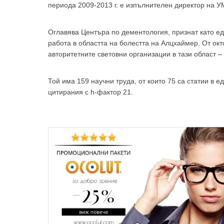
периода 2009-2013 г. е изпълнителен директор на У
Оглавява Центъра по дементология, признат като еди
работа в областта на болестта на Алцхаймер. От окто
авторитетните световни организации в тази област –
Той има 159 научни труда, от които 75 са статии в е
цитирания с h-фактор 21.