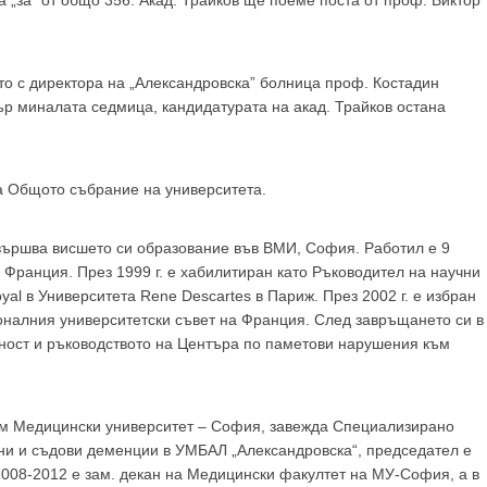
GP
News
 „за” от общо 356. Акад. Трайков ще поеме поста от проф. Виктор
НОВИНИ ЗА ОБЩОПРАКТИКУВАЩИЯ ЛЕКАР
ото с директора на „Александровска” болница проф. Костадин
тър миналата седмица, кандидатурата на акад. Трайков остана
 може
да виждате специализирано медицинско съдържание
, тр
декларирате, че сте
медицински специалист
!
а Общото събрание на университета.
Завършва висшето си образование във ВМИ, София. Работил е 9
 Франция. През 1999 г. е хабилитиран като Ръководител на научни
 съм медицински специалист
Не съм медицински специ
al в Университета Rene Descartes в Париж. През 2002 г. е избран
оналния университетски съвет на Франция. След завръщането си в
ност и ръководството на Центъра по паметови нарушения към
ъм Медицински университет – София, завежда Специализирано
вни и съдови деменции в УМБАЛ „Александровска“, председател е
2008-2012 е зам. декан на Медицински факултет на МУ-София, а в