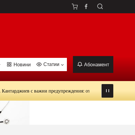
Статии
Новини
Абонамент
джиев с важни предупреждения: от вируси и ухапвания от комар