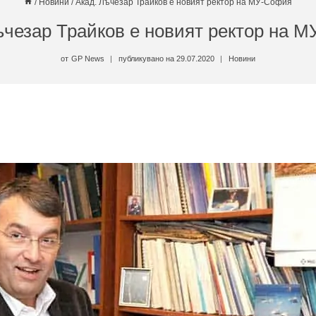
/
Новини
/
Акад. Лъчезар Трайков е новият ректор на МУ-София
ъчезар Трайков е новият ректор на 
от
GP News
публикувано на
29.07.2020
Новини