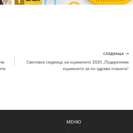
СЛЕДВАЩА
 че
Световна седмица на кърменето 2020 „Подкрепяме
ите
кърменето за по-здрава планета“
МЕНЮ