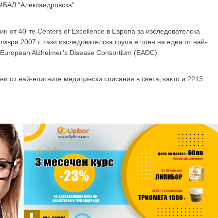
МБАЛ “Александровска”.
н от 40-те Centers of Еxcellence в Европа за изследователска
мври 2007 г. тази изследователска група е член на една от най-
 European Alzheimer’s Disease Consortium (EADC).
дни от най-елитните медицински списания в света, както и 2213