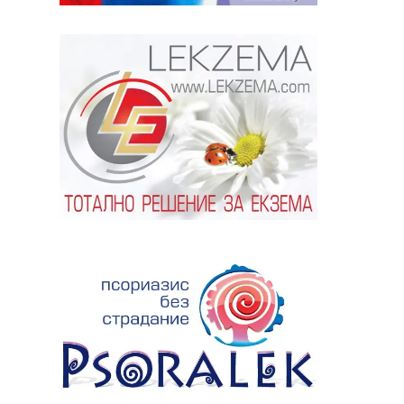
ябва да
алист