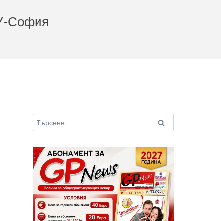
МУ-София
Търсене
за: