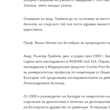
изборно събрание на учебното заведение с 330 гласа
Златков, чийто мандат изтича.
Очакваше се акад. Трайков да се състезава за мяст
Ангелов, но след като той пое поста здравен минис
единствена.
За да
Проф. Ваньо Митев пък бе избран за председател н
Акад. Лъчезар Трайков, дмн, е роден през 1959 г. 
години като изследовател в INSERM Unit 324, Париж,
Аз
изследвания в Медицинския факултет Cochin Port-Roy
за университетски професор по невронауки от Наци
България той продължава изследователската си дей
Александровска болница.
От 2008 е ръководител на Катедра по неврология к
отделение за диагностика и лечение на дегенерати
на Българското дружество по деменции. В периода 