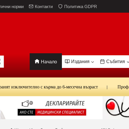
тични норми
Контакти
Политика GDPR
Издания
Събития
Начало
ключително с кърма до 6-месечна възраст
Проф. Кантар