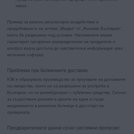
износ.
Пример за реално регулаторно въздействие е
придобиването на аптеки „Медея“ от „Фьоникс България“,
което бе разрешено под условие. Наложените мерки
гарантират прозрачно разпределение на продуктите и
контрол върху достъпа до чувствителна информация чрез
аптечния софтуер.
Проблеми при болничните доставки
КЗК е образувала производство за проучване на доставките
на лекарства, които не са разрешени за употреба в
България, но се реимбурсират с публични средства. Сигнал
за съществени разлики в цените на едни и същи
медикаменти в различни болници е дал старт на
проверката.
Предварителните данни сочат системни пропуски: