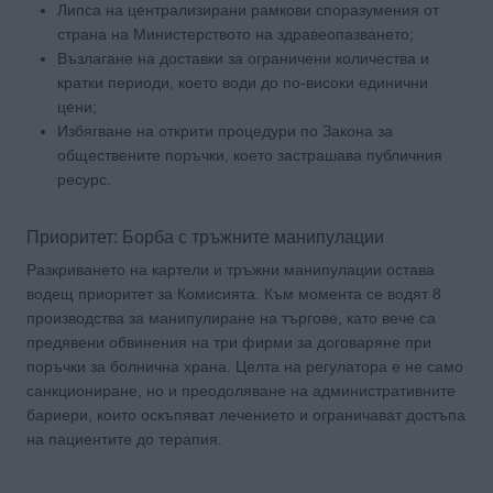
Липса на централизирани рамкови споразумения от
страна на Министерството на здравеопазването;
Възлагане на доставки за ограничени количества и
кратки периоди, което води до по-високи единични
цени;
Избягване на открити процедури по Закона за
обществените поръчки, което застрашава публичния
ресурс.
Приоритет: Борба с тръжните манипулации
Разкриването на картели и тръжни манипулации остава
водещ приоритет за Комисията. Към момента се водят 8
производства за манипулиране на търгове, като вече са
предявени обвинения на три фирми за договаряне при
поръчки за болнична храна. Целта на регулатора е не само
санкциониране, но и преодоляване на административните
бариери, които оскъпяват лечението и ограничават достъпа
на пациентите до терапия.