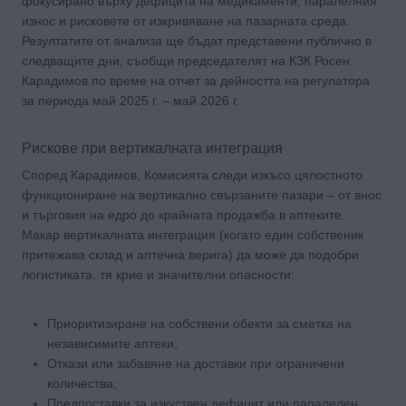
фокусирано върху дефицита на медикаменти, паралелния
износ и рисковете от изкривяване на пазарната среда.
Резултатите от анализа ще бъдат представени публично в
следващите дни, съобщи председателят на КЗК Росен
Карадимов по време на отчет за дейността на регулатора
за периода май 2025 г. – май 2026 г.
Рискове при вертикалната интеграция
Според Карадимов, Комисията следи изкъсо цялостното
функциониране на вертикално свързаните пазари – от внос
и търговия на едро до крайната продажба в аптеките.
Макар вертикалната интеграция (когато един собственик
притежава склад и аптечна верига) да може да подобри
логистиката, тя крие и значителни опасности:
Приоритизиране на собствени обекти за сметка на
независимите аптеки;
Откази или забавяне на доставки при ограничени
количества;
Предпоставки за изкуствен дефицит или паралелен