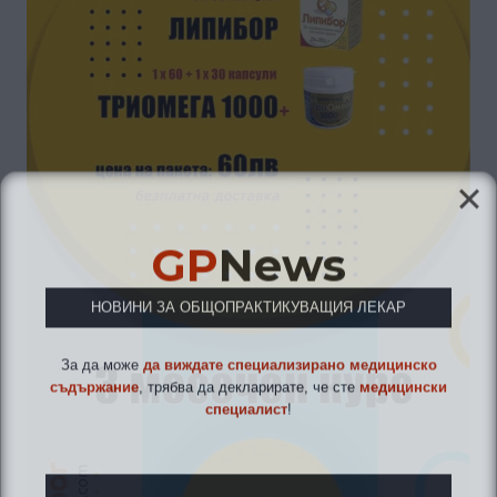
GP
News
НОВИНИ ЗА ОБЩОПРАКТИКУВАЩИЯ ЛЕКАР
За да може
да виждате специализирано медицинско
съдържание
, трябва да декларирате, че сте
медицински
специалист
!