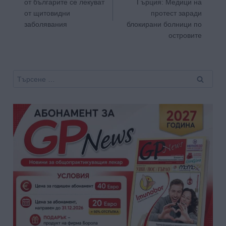
от българите се лекуват
Гърция: Медици на
от щитовидни
протест заради
заболявания
блокирани болници по
островите
Търсене
за: