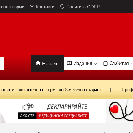
тични норми
Контакти
Политика GDPR
Издания
Събития
Начало
ключително с кърма до 6-месечна възраст
Проф. Кантар