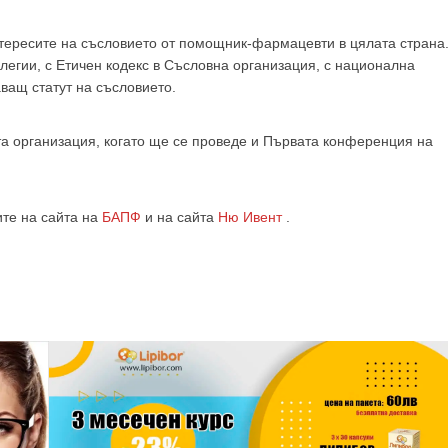
GP
News
тересите на съсловието от помощник-фармацевти в цялата страна
НОВИНИ ЗА ОБЩОПРАКТИКУВАЩИЯ ЛЕКАР
егии, с Етичен кодекс в Съсловна организация, с национална
ващ статут на съсловието.
 може
да виждате специализирано медицинско съдържание
, тр
декларирате, че сте
медицински специалист
!
а организация, когато ще се проведе и Първата конференция на
те на сайта на
БАПФ
и на сайта
Ню Ивент
.
 съм медицински специалист
Не съм медицински специ