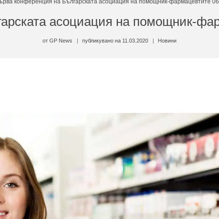
ърва конференция на Българската асоциация на помощник-фармацевтите 06-
арската асоциация на помощник-фарм
от
GP News
публикувано на
11.03.2020
Новини