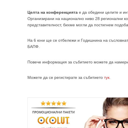
Целта на конференцията
е да обедини целите и ин
Организирани на национално ниво 28 регионални кол
представителност, бихме могли да постигнем подоба
За да
На 6 юни ще се отбележи и Годишнина на съсловнат
БАПФ.
Повече информация за събитието можете да намери
Аз
Можете да се регистирате за събитието
тук
.