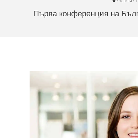
/
Новини
/
П
Първа конференция на Бълг