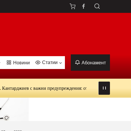
Статии
Новини
Абонамент
джиев с важни предупреждения: от вируси и ухапвания от комар