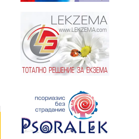
.
ябва да
алист