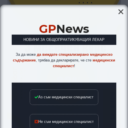
GP
News
НОВИНИ ЗА ОБЩОПРАКТИКУВАЩИЯ ЛЕКАР
За да може
да виждате специализирано медицинско
съдържание
, трябва да декларирате, че сте
медицински
специалист
!
Аз съм медицински специалист
Не съм медицински специалист