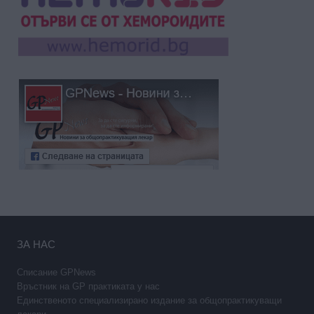
ЗА НАС
Списание GPNews
Връстник на GP практиката у нас
Единственото специализирано издание за общопрактикуващи