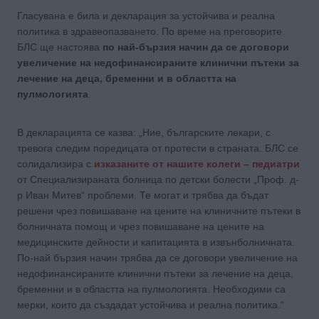
Гласувана е била и декларация за устойчива и реална
политика в здравеопазването. По време на преговорите
БЛС ще настоява
по най-бързия начин да се договори
увеличение на недофинансираните клинични пътеки за
лечение на деца, бременни и в областта на
пулмологията
.
В декларацията се казва: „Ние, българските лекари, с
тревога следим поредицата от протести в страната. БЛС се
солидализира с
изказаните от нашите колеги – педиатри
от Специализираната болница по детски болести „Проф. д-
р Иван Митев“ проблеми. Те могат и трябва да бъдат
решени чрез повишаване на цените на клиничните пътеки в
болничната помощ и чрез повишаване на цените на
медицинските дейности и капитацията в извънболничната.
По-най бързия начин трябва да се договори увеличение на
недофинансираните клинични пътеки за лечение на деца,
бременни и в областта на пулмологията. Необходими са
мерки, които да създадат устойчива и реална политика.“