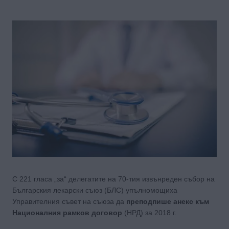
С 221 гласа „за“ делегатите на 70-тия извънреден събор на
Българския лекарски съюз (БЛС) упълномощиха
Управителния съвет на съюза да
преподпише анекс към
Националния рамков договор
(НРД) за 2018 г.