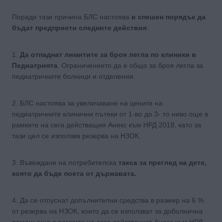
Поради тази причина БЛС настоява
в спешен порядък да
бъдат предприети следните действия
:
1.
Да отпаднат лимитите за броя легла по клиники в
Педиатрията
. Ограничението да е общо за броя легла за
педиатричните болници и отделения.
2. БЛС настоява за увеличаване на цените на
педиатричните клинични пътеки от 1-во до 3- то ниво още в
рамките на сега действащия Анекс към НРД 2018, като за
тази цел се използва резерва на НЗОК.
3. Въвеждане на потребителска
такса за преглед на дете,
която да бъде поета от държавата.
4. Да се отпуснат допълнителни средства в размер на 6 %
от резерва на НЗОК, които да се използват за доболнична