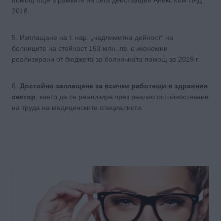
помощ още в рамките на сега действащия Анекс към НРД
2018.
5. Изплащане на т. нар. „надлимитна дейност“ на
болниците на стойност 153 млн. лв. с икономии
реализирани от бюджета за болничната помощ за 2019 г.
6.
Достойно заплащане за всички работещи в здравния
сектор
, което да се реализира чрез реално остойностяване
на труда на медицинските специалисти.