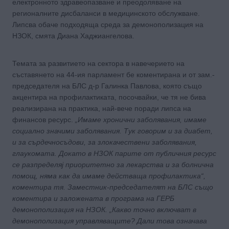
електронното здравеопазване и преодоляване на
регионалните дисбаланси в медицинското обслужване.
Липсва обаче подходяща среда за демонополизация на
НЗОК, смята Диана Хаджиангелова.
Темата за развитието на сектора в навечерието на
съставянето на 44-ия парламент бе коментирана и от зам.-
председателя на БЛС д-р Галинка Павлова, която също
акцентира на профилактиката, посочвайки, че тя не бива
реализирана на практика, най-вече поради липса на
финансов ресурс.
„Имаме хронични заболявания, имаме
социално значими заболявания. Тук говорим и за диабет,
и за сърдечносъдови, за злокачествени заболявания,
глаукомата. Докато в НЗОК парите от публичния ресурс
се разпределяj приоритетно за лекарства и за болнична
помощ, няма как да имаме действаща профилактика“,
коментира тя. Заместник-председателят на БЛС също
коментира и заложената в програма на ГЕРБ
демонополизация на НЗОК. „Какво точно включват в
демонополизация управляващите? Дали това означава