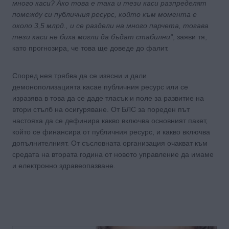
много каси? Ако това е така и тези каси разпределят
помежду си публичния ресурс, който към момента е
около 3,5 млрд., и се раздели на много парчета, тогава
тези каси не биха могли да бъдат стабилни“
, заяви тя,
като прогнозира, че това ще доведе до фалит.
Според нея трябва да се изясни и дали
демонополизацията касае публичния ресурс или се
изразява в това да се даде тласък и поле за развитие на
втори стълб на осигуряване. От БЛС за пореден път
настояха да се дефинира какво включва основният пакет,
който се финансира от публичния ресурс, и какво включва
допълнителният. От съсловната организация очакват към
средата на втората година от новото управление да имаме
и електронно здравеопазване.