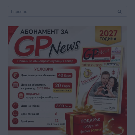
Търсене
за: