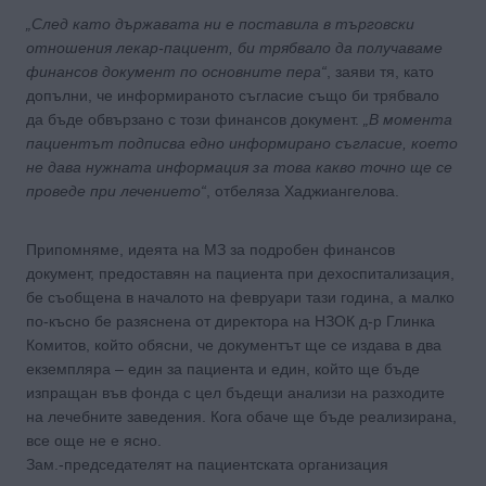
„След като държавата ни е поставила в търговски
отношения лекар-пациент, би трябвало да получаваме
финансов документ по основните пера“
, заяви тя, като
допълни, че информираното съгласие също би трябвало
да бъде обвързано с този финансов документ.
„В момента
пациентът подписва едно информирано съгласие, което
не дава нужната информация за това какво точно ще се
проведе при лечението“
, отбеляза Хаджиангелова.
Припомняме, идеята на МЗ за подробен финансов
документ, предоставян на пациента при дехоспитализация,
бе съобщена в началото на февруари тази година, а малко
по-късно бе разяснена от директора на НЗОК д-р Глинка
Комитов, който обясни, че документът ще се издава в два
екземпляра – един за пациента и един, който ще бъде
изпращан във фонда с цел бъдещи анализи на разходите
на лечебните заведения. Кога обаче ще бъде реализирана,
все още не е ясно.
Зам.-председателят на пациентската организация