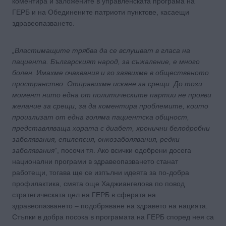
коментира и заложените в управленската програма на
ГЕРБ и на Обединените патриоти пунктове, касаещи
здравеопазването.
„Властимащите трябва да се вслушват в гласа на
пациента. Българският народ, за съжаление, е много
болен. Имахме очаквания и го заявихме в общественото
пространство. Отправихме искане за срещи. До този
момент нито една от политическите партии не прояви
желание за срещи, за да коментира проблемите, които
произлизат от една голяма пациентска общност,
представляваща хората с диабет, хронични белодробни
заболявания, епилепсия, онкозаболявания, редки
заболявания“
, посочи тя. Ако всички одобрени досега
национални програми в здравеопазването станат
работещи, тогава ще се изпълни идеята за по-добра
профилактика, смята още Хаджиангелова по повод
стратегическата цел на ГЕРБ в сферата на
здравеопазването – подобряване на здравето на нацията.
Стъпки в добра посока в програмата на ГЕРБ според нея са