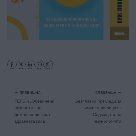
Навигация
ПРЕДИШНА
СЛЕДВАЩА
ГЕРБ и „Обединени
Безплатни прегледи за
патриоти“ ще
имунен дефицит в
демонополизират
Седмицата на
здравната каса
имунологията