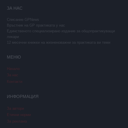
ЗА НАС
Списание GPNews
Връстник на GP практиката у нас
Единственото специализирано издание за общопрактикуващи
лекари
12 месечни книжки на жизненоважни за практиката ви теми
МЕНЮ
Начало
За нас
Контакти
ИНФОРМАЦИЯ
За автори
Етични норми
За реклама