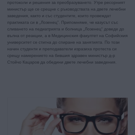
протоколи и решения за преобразуването. Утре ресорният
министър ще се срещне с ръководствата на двете лечебни
заведения, както и със студентите, които провеждат
практиката си в „Лозенец”. Припомняме, че казусът със
сливането на педиатрията и болница „Лозенец“ доведе до
вълна от реакции, а в Медицинския факултет на Софийския
университет се стигна до спиране на занятията. По този
начин студенти и преподаватели изразиха протеста си
срещу намерението на бившия здравен министър д-р
Стойчо Кацаров да обедини двете лечебни заведения.