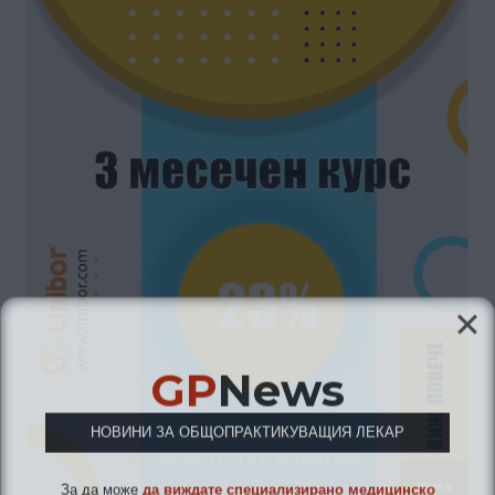
GP
News
НОВИНИ ЗА ОБЩОПРАКТИКУВАЩИЯ ЛЕКАР
За да може
да виждате специализирано медицинско
съдържание
, трябва да декларирате, че сте
медицински