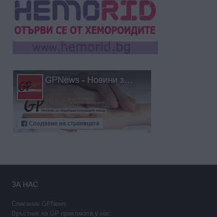
ЗА НАС
Списание GPNews
Връстник на GP практиката у нас