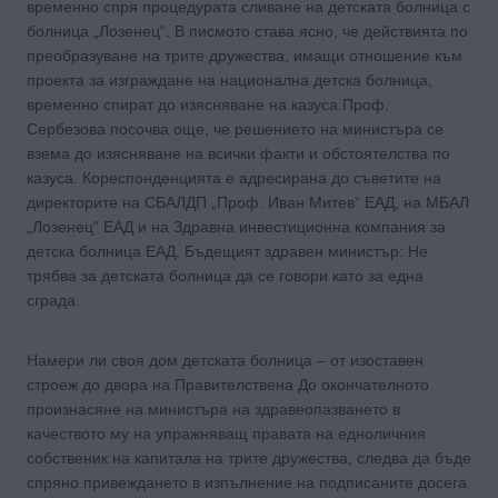
временно спря процедурата сливане на детската болница с
болница „Лозенец“. В писмото става ясно, че действията по
преобразуване на трите дружества, имащи отношение към
проекта за изграждане на национална детска болница,
временно спират до изясняване на казуса.Проф.
Сербезова посочва още, че решението на министъра се
взема до изясняване на всички факти и обстоятелства по
казуса. Кореспонденцията е адресирана до съветите на
директорите на СБАЛДП „Проф. Иван Митев“ ЕАД, на МБАЛ
„Лозенец“ ЕАД и на Здравна инвестиционна компания за
детска болница ЕАД. Бъдещият здравен министър: Не
трябва за детската болница да се говори като за една
сграда.
Намери ли своя дом детската болница – от изоставен
строеж до двора на Правителствена До окончателното
произнасяне на министъра на здравеопазването в
качеството му на упражняващ правата на едноличния
собственик на капитала на трите дружества, следва да бъде
спряно привеждането в изпълнение на подписаните досега