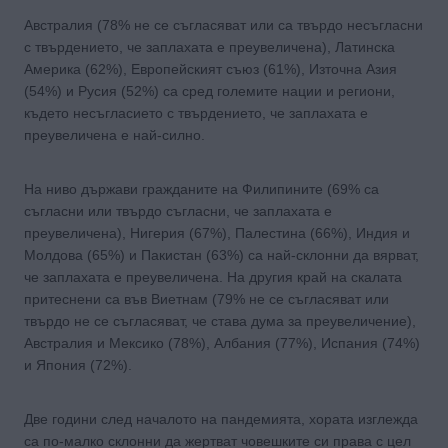
Австралия (78% не се съгласяват или са твърдо несъгласни
с твърдението, че заплахата е преувеличена), Латинска
Америка (62%), Европейският съюз (61%), Източна Азия
(54%) и Русия (52%) са сред големите нации и региони,
където несъгласието с твърдението, че заплахата е
преувеличена е най-силно.
На ниво държави гражданите на Филипините (69% са
съгласни или твърдо съгласни, че заплахата е
преувеличена), Нигерия (67%), Палестина (66%), Индия и
Молдова (65%) и Пакистан (63%) са най-склонни да вярват,
че заплахата е преувеличена. На другия край на скалата
притеснени са във Виетнам (79% не се съгласяват или
твърдо не се съгласяват, че става дума за преувеличение),
Австралия и Мексико (78%), Албания (77%), Испания (74%)
и Япония (72%).
Две години след началото на пандемията, хората изглежда
са по-малко склонни да жертват човешките си права с цел