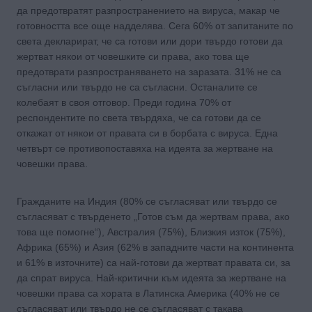
да предотвратят разпространението на вируса, макар че
готовността все още надделява. Сега 60% от запитаните по
света декларират, че са готови или дори твърдо готови да
жертват някои от човешките си права, ако това ще
предотврати разпространяването на заразата. 31% не са
съгласни или твърдо не са съгласни. Останалите се
колебаят в своя отговор. Преди година 70% от
респондентите по света твърдяха, че са готови да се
откажат от някои от правата си в борбата с вируса. Една
четвърт се противопоставяха на идеята за жертване на
човешки права.
Гражданите на Индия (80% се съгласяват или твърдо се
съгласяват с твърденето „Готов съм да жертвам права, ако
това ще помогне“), Австралия (75%), Близкия изток (75%),
Африка (65%) и Азия (62% в западните части на континента
и 61% в източните) са най-готови да жертват правата си, за
да спрат вируса. Най-критични към идеята за жертване на
човешки права са хората в Латинска Америка (40% не се
съгласяват или твърдо не се съгласяват с такава