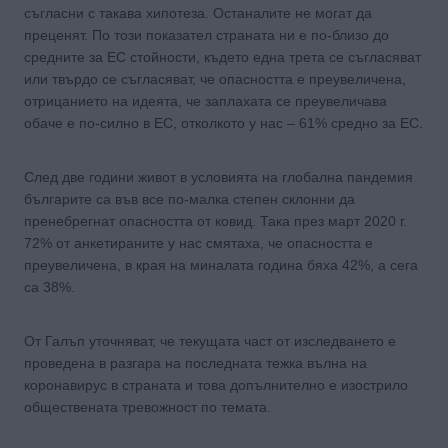
съгласни с такава хипотеза. Останалите не могат да
преценят. По този показател страната ни е по-близо до
средните за ЕС стойности, където една трета се съгласяват
или твърдо се съгласяват, че опасността е преувеличена,
отрицанието на идеята, че заплахата се преувеличава
обаче е по-силно в ЕС, отколкото у нас – 61% средно за ЕС.
След две години живот в условията на глобална пандемия
българите са във все по-малка степен склонни да
пренебрегнат опасността от ковид. Така през март 2020 г.
72% от анкетираните у нас смятаха, че опасността е
преувеличена, в края на миналата година бяха 42%, а сега
са 38%.
От Галъп уточняват, че текущата част от изследването е
проведена в разгара на последната тежка вълна на
коронавирус в страната и това допълнително е изострило
обществената тревожност по темата.