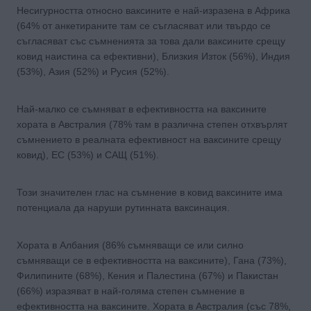
Несигурността относно ваксините е най-изразена в Африка
(64% от анкетираните там се съгласяват или твърдо се
съгласяват със съмненията за това дали ваксините срещу
ковид наистина са ефективни), Близкия Изток (56%), Индия
(53%), Азия (52%) и Русия (52%).
Най-малко се съмняват в ефективността на ваксините
хората в Австралия (78% там в различна степен отхвърлят
съмнението в реалната ефективност на ваксините срещу
ковид), ЕС (53%) и САЩ (51%).
Този значителен глас на съмнение в ковид ваксините има
потенциала да наруши рутинната ваксинация.
Хората в Албания (86% съмняващи се или силно
съмняващи се в ефективността на ваксините), Гана (73%),
Филипините (68%), Кения и Палестина (67%) и Пакистан
(66%) изразяват в най-голяма степен съмнение в
ефективността на ваксините. Хората в Австралия (със 78%,