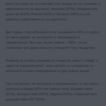
които по-скоро не се съмняват или твърдо не се съмняват в
ефективността на ваксиите), Испания (67%), Обединеното
кралство (63%), Италия (61%) и Австрия (58%) са най-
уверени в ефективността на ваксините.
Две години след избухването на пандемията 44% от хората
по света вярват, че заплахата от коронавирус е
преувеличена. Все пак, малко повече – 49% – не се
съгласяват или даже напълно отхвърлят това твърдение.
Въпреки че в някои държави се говори за „живот с ковид“ и
„края на ограниченията“, тези нагласи по отношение на
заплахата остават непроменени от две години насам.
Сега нагласата, че заплахата е преувеличена, е най-силно
изразена в Индия (65% там смятат така), Близкия изток
(61%), Западна Азия (55%), Африка (53%) и Европейските
държави извън ЕС (50%).