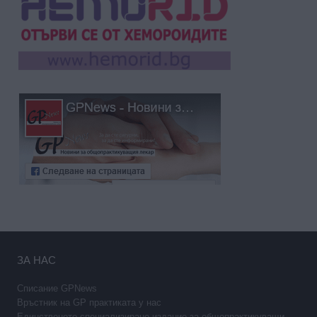
ЗА НАС
Списание GPNews
Връстник на GP практиката у нас
Единственото специализирано издание за общопрактикуващи