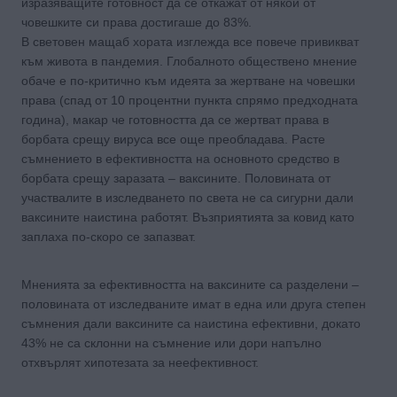
изразяващите готовност да се откажат от някои от
човешките си права достигаше до 83%.
В световен мащаб хората изглежда все повече привикват
към живота в пандемия. Глобалното обществено мнение
обаче е по-критично към идеята за жертване на човешки
права (спад от 10 процентни пункта спрямо предходната
година), макар че готовността да се жертват права в
борбата срещу вируса все още преобладава. Расте
съмнението в ефективността на основното средство в
борбата срещу заразата – ваксините. Половината от
участвалите в изследването по света не са сигурни дали
ваксините наистина работят. Възприятията за ковид като
заплаха по-скоро се запазват.
Мненията за ефективността на ваксините са разделени –
половината от изследваните имат в една или друга степен
съмнения дали ваксините са наистина ефективни, докато
43% не са склонни на съмнение или дори напълно
отхвърлят хипотезата за неефективност.