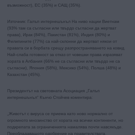
възможност), ЕС (35%) и САЩ (35%).
Източник: Галъп интернешънъл На ниво нации Виетнам
(93% там са съгласни или твърдо съгласни да жертват
права), Ирак (84%), Пакистан (81%), Индия (80%) и
Филипините (77%) са най-склонни да жертват някои от
правата си в борбата срещу разпространяването на ковид.
Най-слаба готовност за отказ от човешки права изразяват
хората в Албания (66% не са съгласни или твърдо не са
съгласни), Япония (58%), Мексико (54%), Полша (48%) и
Казахстан (45%).
Президентът на световната Асоциация „Галъп
интернешънъл“ Кънчо Стойчев коментира:
„Животът с вируса се приема като ново нормално от
огромното мнозинство от хората на всички континенти, но
подкрепата за ограниченията намалява почти навсякъде.
Преобладаващото одобрение на правителствата,