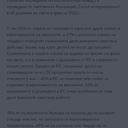
глобално изследване на нагласите към ковид-19,
проведено от световната Асоциация „Галъп интернешънъл“
в 45 държави по света в края на 2021 г.
У нас 61% от хората се съмняват в една или друга степен в
ефективността на ваксините, а 27% с различна степен на
твърдост отхвърлят съмненията дали ваксините наистина
действат. Малко над една десета не могат да преценят.
Съмненията в нашата страна са видимо по-високи на фона
на света, а и в сравнение с държавите от ЕС и страните от
нашия регион. Средно за ЕС, например, делът на
съмняващите се е с 20 процентни пункта по-нисък
отколкото у нас – 40% в ЕС се съмняват или силно се
съмняват в ефективността на ваксините, 53% от
населението в държавите в ЕС няма колебания за това
дали ваксините наистина работят.
38% от пълнолетните българи са склонни да се съгласят
(твърдо или не), че заплахата от коронавируса е
преувеличена. 49% не са съгласни или твърдо не са