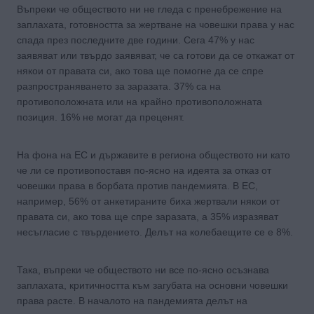
Въпреки че обществото ни не гледа с пренебрежение на
заплахата, готовността за жертване на човешки права у нас
спада през последните две години. Сега 47% у нас
заявяват или твърдо заявяват, че са готови да се откажат от
някои от правата си, ако това ще помогне да се спре
разпространяването за заразата. 37% са на
противоположната или на крайно противоположната
позиция. 16% не могат да преценят.
На фона на ЕС и държавите в региона обществото ни като
че ли се противопоставя по-ясно на идеята за отказ от
човешки права в борбата против пандемията. В ЕС,
например, 56% от анкетираните биха жертвали някои от
правата си, ако това ще спре заразата, а 35% изразяват
несъгласие с твърдението. Делът на колебаещите се е 8%.
Така, въпреки че обществото ни все по-ясно осъзнава
заплахата, критичността към загубата на основни човешки
права расте. В началото на пандемията делът на