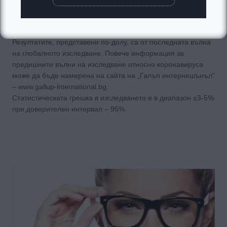
По време на пандемията световната Асоциация „Галъп
интернешънъл“ проследи промяната в нагласите.
Резултатите, представени по-долу, са от последната вълна
на глобалното изследване. Повече информация за
предишните вълни на изследване относно коронавируса
може да бъде намерена на сайта на „Галъп интернешънъл“
– www.gallup-international.bg.
Статистическата грешка в изследването е в диапазон ±3-5%
при доверителен интервал – 95%.