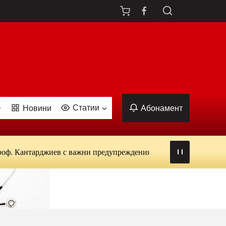
Статии
Новини
Абонамент
тарджиев с важни предупреждения: от вируси и ухапвания от ко