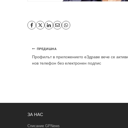
Навигация
ПРЕДИШНА
Профилът в приложението еЗдраве вече се активи
нов телефон без електронен подпис
ЗА НАС
Списание GPNews