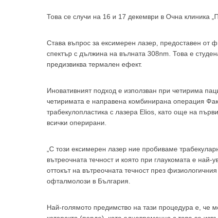
Това се случи на 16 и 17 декември в Очна клиника 
Става въпрос за ексимерен лазер, предоставен от 
спектър с дължина на вълната 308nm. Това е студен
За да
предизвиква термален ефект.
Иновативният подход е използван при четирима паци
четиримата е направена комбинирана операция Фа
трабекулопластика с лазера Elios, като още на пър
всички оперирани.
Аз
„С този ексимерен лазер ние пробиваме трабекуларни
вътреочната течност и която при глаукомата е най-у
оттокът на вътреочната течност през физиологичния 
офталмолози в България.
Най-голямото предимство на тази процедура е, че м
катаракта (перде), като едновременно с това се изв