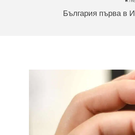
/
Н
България първа в И