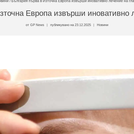
овини
/
България първа в Източна Европа извърши иновативно лечение на гл
зточна Европа извърши иновативно 
от
GP News
публикувано на
23.12.2025
Новини