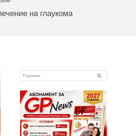
аукома
лечение на глаукома
Търсене
за: