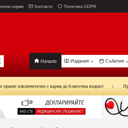
тични норми
Контакти
Политика GDPR
Издания
Събития
Начало
 изключително с кърма до 6-месечна възраст
Проф. Кан