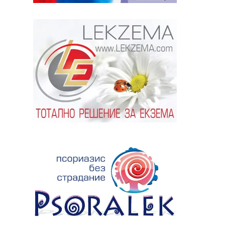
ябва да
алист