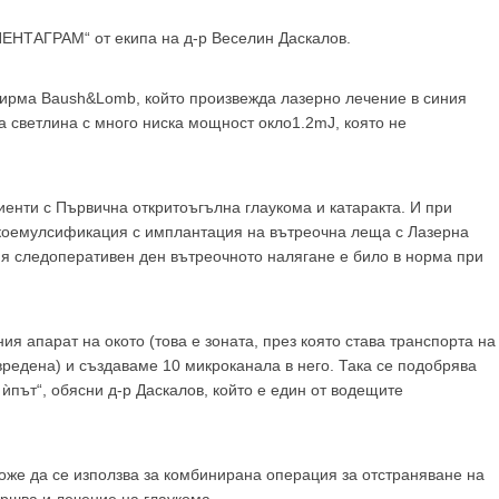
GP
News
„ПЕНТАГРАМ“ от екипа на д-р Веселин Даскалов.
НОВИНИ ЗА ОБЩОПРАКТИКУВАЩИЯ ЛЕКАР
фирма Baush&Lomb, който произвежда лазерно лечение в синия
а светлина с много ниска мощност окло1.2mJ, която не
 може
да виждате специализирано медицинско съдържание
, тр
декларирате, че сте
медицински специалист
!
енти с Първична откритоъгълна глаукома и катаракта. И при
коемулсификация с имплантация на вътреочна леща с Лазерна
вия следоперативен ден вътреочното налягане е било в норма при
 съм медицински специалист
Не съм медицински специ
я апарат на окото (това е зоната, през която става транспорта на
вредена) и създаваме 10 микроканала в него. Така се подобрява
ѝпът“, обясни д-р Даскалов, който е един от водещите
оже да се използва за комбинирана операция за отстраняване на
ършва и лечение на глаукома.