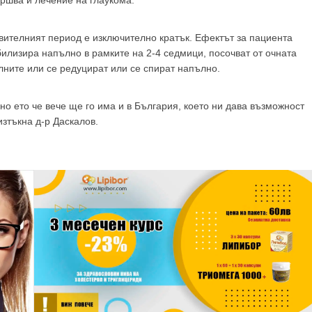
овителният период е изключително кратък. Ефектът за пациента
билизира напълно в рамките на 2-4 седмици, посочват от очната
лните или се редуцират или се спират напълно.
 но ето че вече ще го има и в България, което ни дава възможност
изтъкна д-р Даскалов.