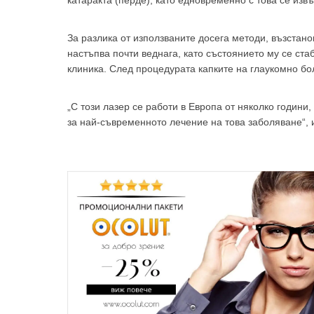
За разлика от използваните досега методи, възстан
настъпва почти веднага, като състоянието му се ста
клиника. След процедурата капките на глаукомно бо
„С този лазер се работи в Европа от няколко години,
за най-съвременното лечение на това заболяване“, 