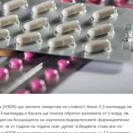
а (НЗОК) ще заплати лекарства на стойност близо 3,3 милиарда лв.
3 милиарда и Касата ще поиска обратно разликата от 1 млрд. лв.
иция на Асоциацията на научноизследователските фармацевтични
, че от година на година тази „дупка“ в бюджета става все по-
на НЗОК за лекарства за тази година ще свършат на 12 септември