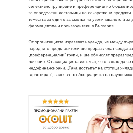
селективно групиране и преференциално бюджетиран
за определени доставчици на лекарствени продукти
тежестта за едни е за сметка на увеличаването ѝ за
фармацевтични производители в България.
От организацията изразяват надежда, че между първо
народните представители ще преразгледат средстват
„преференциални“ групи, и ще обмислят преразпред
лечение. От асоциацията изтъкват, че е важно да се
недофинансирани. „Така достъпът на стотици хиляд
гарантиран“, заявяват от Асоциацията на научноиз