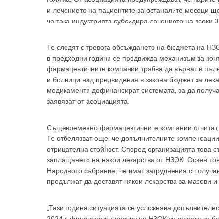
и лечението на пациентите за останалите месеци щ
че така индустрията субсидира лечението на всеки 3
Те следят с тревога обсъждането на бюджета на НЗО
в предходни години се предвижда механизъм за конт
фармацевтичните компании трябва да върнат в пълен
За да
и болници над предвидения в закона бюджет за лекар
медикаменти дофинансират системата, за да получат
заявяват от асоциацията.
Същевременно фармацевтичните компании отчитат, ч
Те отбелязват още, че допълнителните компенсации 
Аз
отрицателна стойност. Според организацията това с
заплащането на някои лекарства от НЗОК. Освен то
Народното събрание, че имат затруднения с получав
продължат да доставят някои лекарства за масови и
„Тази година ситуацията се усложнява допълнително
2024 г. финансовият ресурс на НЗОК за лекарства беш