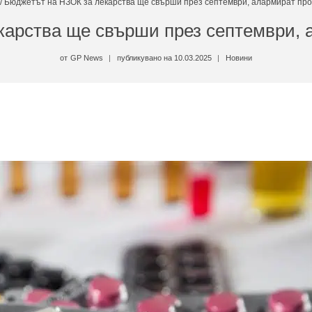
/
Бюджетът на НЗОК за лекарства ще свърши през септември, алармират пр
карства ще свърши през септември, 
от
GP News
публикувано на
10.03.2025
Новини