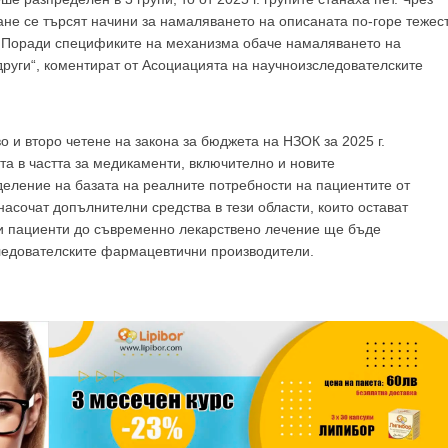
е се търсят начини за намаляването на описаната по-горе тежес
. Поради спецификите на механизма обаче намаляването на
 други“, коментират от Асоциацията на научноизследователските
 и второ четене на закона за бюджета на НЗОК за 2025 г.
а в частта за медикаменти, включително и новите
еление на базата на реалните потребности на пациентите от
 насочат допълнителни средства в тези области, които остават
и пациенти до съвременно лекарствено лечение ще бъде
следователските фармацевтични производители.