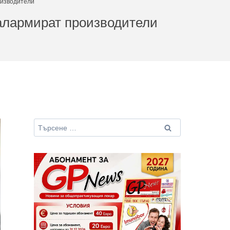
оизводители
алармират производители
Търсене
за: