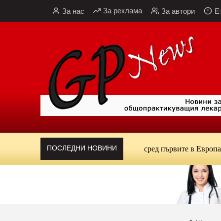
Към
За реклама
За нас
За автори
Е
съдържанието
ПОСЛЕДНИ НОВИНИ
Кардиолог алармира: България е сред първите в Европа по смъ