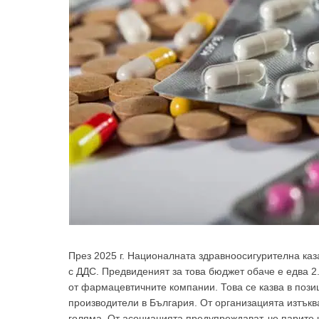
През 2025 г. Националната здравноосигурителна каз
с ДДС. Предвиденият за това бюджет обаче е едва 2.
от фармацевтичните компании. Това се казва в поз
производители в България. От организацията изтъкват
голяма. От асоциацията предупреждават, че парите 