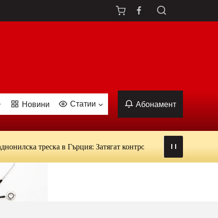
Статии
Новини
Абонамент
ка треска в Гърция: Затягат контрола над кръводаряването