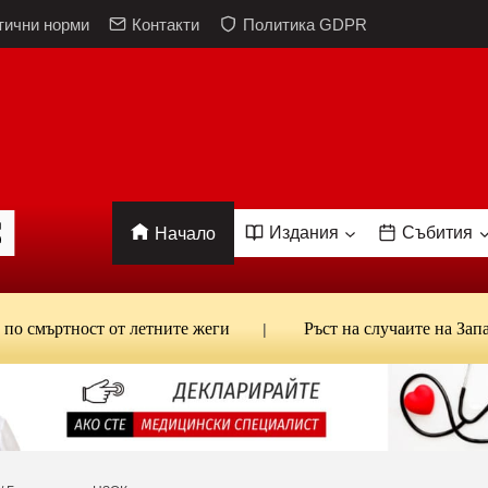
тични норми
Контакти
Политика GDPR
Издания
Събития
Начало
ртност от летните жеги
Ръст на случаите на Западнонилс