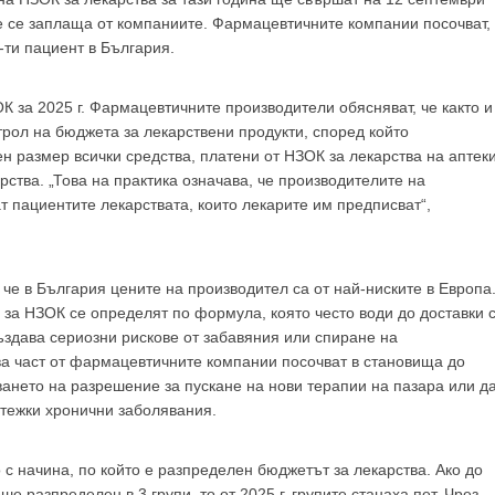
GP
News
е се заплаща от компаниите. Фармацевтичните компании посочват,
-ти пациент в България.
К за 2025 г. Фармацевтичните производители обясняват, че както и
НОВИНИ ЗА ОБЩОПРАКТИКУВАЩИЯ ЛЕКАР
рол на бюджета за лекарствени продукти, според който
 размер всички средства, платени от НЗОК за лекарства на аптек
 може
да виждате специализирано медицинско съдържание
, тр
ства. „Това на практика означава, че производителите на
декларирате, че сте
медицински специалист
!
 пациентите лекарствата, които лекарите им предписват“,
е в България цените на производител са от най-ниските в Европа
за НЗОК се определят по формула, която често води до доставки 
 съм медицински специалист
Не съм медицински специ
ъздава сериозни рискове от забавяния или спиране на
ва част от фармацевтичните компании посочват в становища до
ането на разрешение за пускане на нови терапии на пазара или д
 тежки хронични заболявания.
 с начина, по който е разпределен бюджетът за лекарства. Ако до
е разпределен в 3 групи, то от 2025 г. групите станаха пет. Чрез