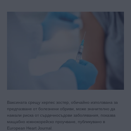
Ваксината срещу херпес зостер, обичайно използвана за
предпазване от болезнени обриви, може значително да
намали риска от сърдечносъдови заболявания, показва
мащабно южнокорейско проучване, публикувано в
European Heart Journal.