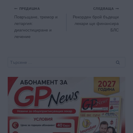
Навигация
ПРЕДИШНА
СЛЕДВАЩА
Повръщане, тремор и
Рекорден брой бъдещи
летаргия:
лекари ще финансира
диагностициране и
БЛС
лечение
Търсене
за: