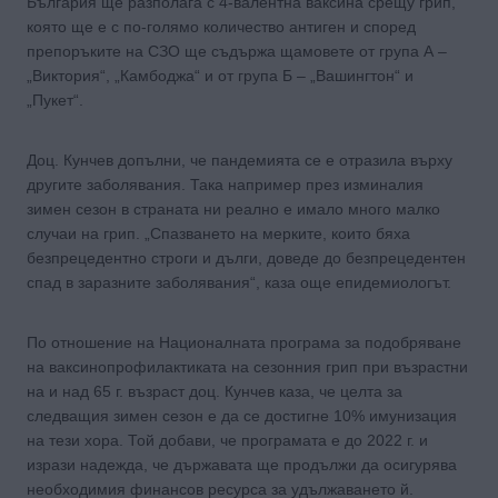
България ще разполага с 4-валентна ваксина срещу грип,
която ще е с по-голямо количество антиген и според
препоръките на СЗО ще съдържа щамовете от група А –
„Виктория“, „Камбоджа“ и от група Б – „Вашингтон“ и
„Пукет“.
Доц. Кунчев допълни, че пандемията се е отразила върху
другите заболявания. Така например през изминалия
зимен сезон в страната ни реално е имало много малко
случаи на грип. „Спазването на мерките, които бяха
безпрецедентно строги и дълги, доведе до безпрецедентен
спад в заразните заболявания“, каза още епидемиологът.
По отношение на Националната програма за подобряване
на ваксинопрофилактиката на сезонния грип при възрастни
на и над 65 г. възраст доц. Кунчев каза, че целта за
следващия зимен сезон е да се достигне 10% имунизация
на тези хора. Той добави, че програмата е до 2022 г. и
изрази надежда, че държавата ще продължи да осигурява
необходимия финансов ресурса за удължаването й.