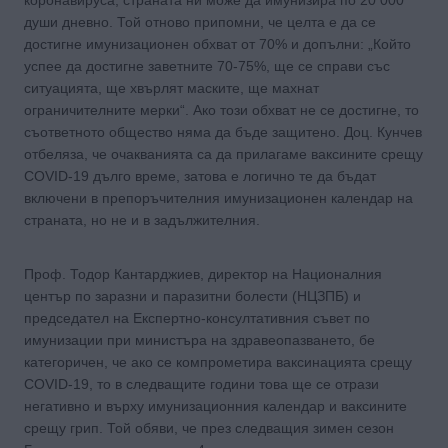
души дневно. Той отново припомни, че целта е да се
достигне имунизационен обхват от 70% и допълни: „Който
успее да достигне заветните 70-75%, ще се справи със
ситуацията, ще хвърлят маските, ще махнат
ограничителните мерки“. Ако този обхват не се достигне, то
съответното общество няма да бъде защитено. Доц. Кунчев
отбеляза, че очакванията са да прилагаме ваксините срещу
COVID-19 дълго време, затова е логично те да бъдат
включени в препоръчителния имунизационен календар на
страната, но не и в задължителния.
Проф. Тодор Кантарджиев, директор на Националния
център по заразни и паразитни болести (НЦЗПБ) и
председател на Експертно-консултативния съвет по
имунизации при министъра на здравеопазването, бе
категоричен, че ако се компрометира ваксинацията срещу
COVID-19, то в следващите години това ще се отрази
негативно и върху имунизационния календар и ваксините
срещу грип. Той обяви, че през следващия зимен сезон