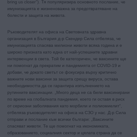
bring us closer”). Тя популяризира основното послание, че
имунизацията е жизненоважна за предотвратяване на
болести и защита на живота.
Ръководителят на офиса на Световната здравна
организация в България д-р Скендер Сила отбеляза, че
имунизацията спасява милиони животи всяка година и е
широко призната като една от най-успешните здравни
интервенции в света. Той бе категоричен, че ваксините ще
ни помогнат да прекратим и пандемията от COVID-19 и
добави, че докато светът се фокусира върху критично
важните нови ваксини за защита срещу вируса, остава
необходимостта да се гарантира изпълнението на
рутинните ваксинации. „Много деца не са били ваксинирани
по време на глобалната пандемия, което ги оставя в риск
от сериозни заболявания като морбили и полиомиелит“,
отбеляза ръководителят на офиса на СЗО у нас. Д-р Сила
отправи и послание към всички българи: „Ваксините
спасяват животи. Те ще помогнат на икономиката,
образованието, социалния сектор и цялата страна да се