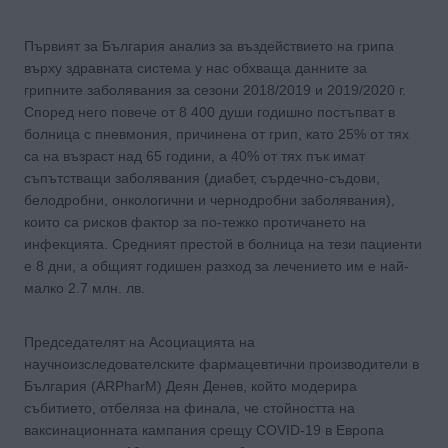
Първият за България анализ за въздействието на грипа
върху здравната система у нас обхваща данните за
грипните заболявания за сезони 2018/2019 и 2019/2020 г.
Според него повече от 8 400 души годишно постъпват в
болница с пневмония, причинена от грип, като 25% от тях
са на възраст над 65 години, а 40% от тях пък имат
съпътстващи заболявания (диабет, сърдечно-съдови,
белодробни, онкологични и чернодробни заболявания),
които са рисков фактор за по-тежко протичането на
инфекцията. Средният престой в болница на тези пациенти
е 8 дни, а общият годишен разход за лечението им е най-
малко 2.7 млн. лв.
Председателят на Асоциацията на
научноизследователските фармацевтични производители в
България (ARPharM) Деян Денев, който модерира
събитието, отбеляза на финала, че стойността на
ваксинационната кампания срещу COVID-19 в Европа