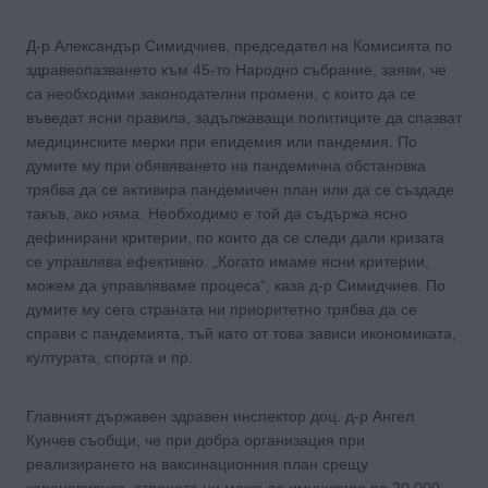
Д-р Александър Симидчиев, председател на Комисията по
здравеопазването към 45-то Народно събрание, заяви, че
са необходими законодателни промени, с които да се
въведат ясни правила, задължаващи политиците да спазват
медицинските мерки при епидемия или пандемия. По
думите му при обявяването на пандемична обстановка
трябва да се активира пандемичен план или да се създаде
такъв, ако няма. Необходимо е той да съдържа ясно
дефинирани критерии, по които да се следи дали кризата
се управлява ефективно. „Когато имаме ясни критерии,
можем да управляваме процеса“, каза д-р Симидчиев. По
думите му сега страната ни приоритетно трябва да се
справи с пандемията, тъй като от това зависи икономиката,
културата, спорта и пр.
Главният държавен здравен инспектор доц. д-р Ангел
Кунчев съобщи, че при добра организация при
реализирането на ваксинационния план срещу
коронавируса, страната ни може да имунизира по 20 000