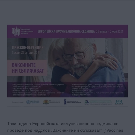
Тази година Европейската иимунизационна седмица се
проведе под надслов „Ваксините ни сближават“ (“Vaccines