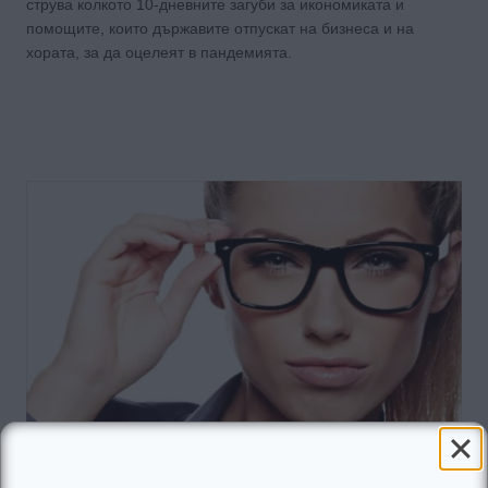
струва колкото 10-дневните загуби за икономиката и
помощите, които държавите отпускат на бизнеса и на
хората, за да оцелеят в пандемията.