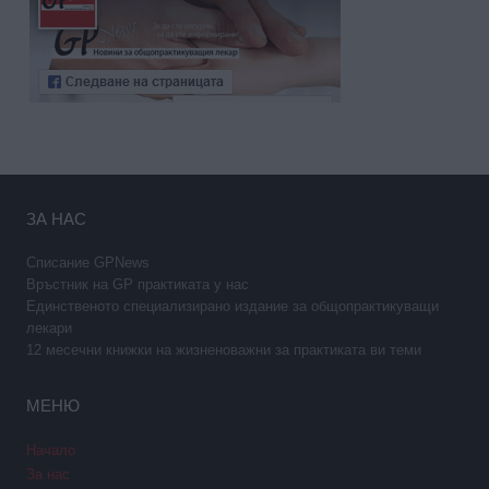
ЗА НАС
Списание GPNews
Връстник на GP практиката у нас
Единственото специализирано издание за общопрактикуващи
лекари
12 месечни книжки на жизненоважни за практиката ви теми
МЕНЮ
Начало
За нас