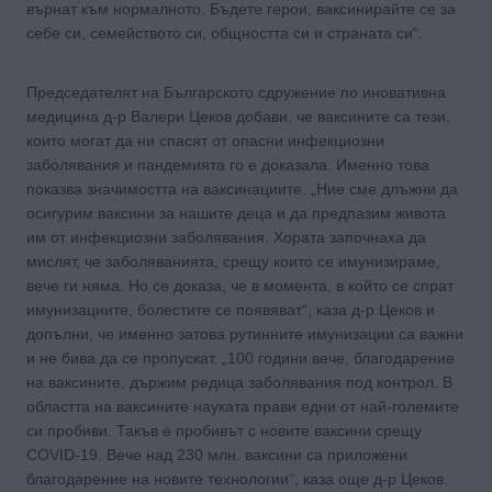
върнат към нормалното. Бъдете герои, ваксинирайте се за
себе си, семейството си, общността си и страната си“.
Председателят на Българското сдружение по иновативна
медицина д-р Валери Цеков добави, че ваксините са тези,
които могат да ни спасят от опасни инфекциозни
заболявания и пандемията го е доказала. Именно това
показва значимостта на ваксинациите. „Ние сме длъжни да
осигурим ваксини за нашите деца и да предпазим живота
им от инфекциозни заболявания. Хората започнаха да
мислят, че заболяванията, срещу които се имунизираме,
вече ги няма. Но се доказа, че в момента, в който се спрат
имунизациите, болестите се появяват“, каза д-р Цеков и
допълни, че именно затова рутинните имунизации са важни
и не бива да се пропускат. „100 години вече, благодарение
на ваксините, държим редица заболявания под контрол. В
областта на ваксините науката прави едни от най-големите
си пробиви. Такъв е пробивът с новите ваксини срещу
COVID-19. Вече над 230 млн. ваксини са приложени
благодарение на новите технологии“, каза още д-р Цеков.