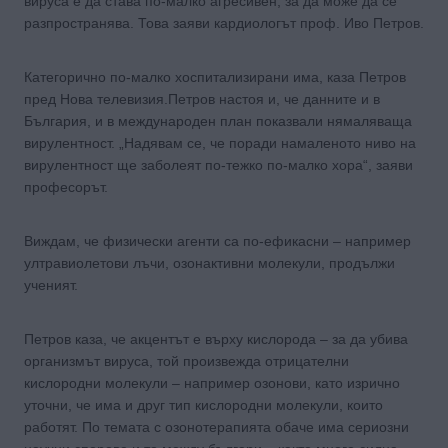
вируса е да става по-малко агресивен, за да може да се
разпространява. Това заяви кардиологът проф. Иво Петров.
Категорично по-малко хоспитализирани има, каза Петров
пред Нова телевизия.Петров настоя и, че данните и в
България, и в международен план показвали нямаляваща
вирулентност. „Надявам се, че поради намаленото ниво на
вирулентност ще заболеят по-тежко по-малко хора“, заяви
професорът.
Виждам, че физически агенти са по-ефикасни – например
ултравиолетови лъчи, озонактивни молекули, продължи
ученият.
Петров каза, че акцентът е върху кислорода – за да убива
организмът вируса, той произвежда отрицателни
кислородни молекули – например озонови, като изрично
уточни, че има и друг тип кислородни молекули, които
работят. По темата с озонотерапията обаче има сериозни