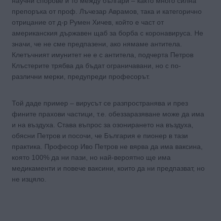
научни спорове и то между българи – както много силна
препоръка от проф. Лъчезар Аврамов, така и категорично
отрицание от д-р Румен Хичев, който е част от
американския държавен щаб за борба с коронавируса. Не
значи, че не сме предпазени, ако нямаме антитела.
Клетъчният имунитет не е с антитела, подчерта Петров
Клъстерите трябва да бъдат ограничавани, но с по-
различни мерки, предупреди професорът.
Той даде пример – вирусът се разпространява и през
фините прахови частици, т.е. обеззаразяване може да има
и на въздуха. Става въпрос за озонирането на въздуха,
обясни Петров и посочи, че България е пионер в тази
практика. Професор Иво Петров не вярва да има ваксина,
която 100% да ни пази, но най-вероятно ще има
медикаменти и повече ваксини, които да ни предпазват, но
не изцяло.