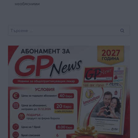
необясними
Търсене
за: