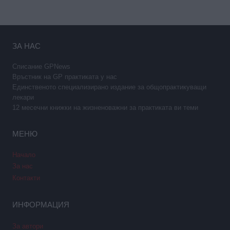
ЗА НАС
Списание GPNews
Връстник на GP практиката у нас
Единственото специализирано издание за общопрактикуващи
лекари
12 месечни книжки на жизненоважни за практиката ви теми
МЕНЮ
Начало
За нас
Контакти
ИНФОРМАЦИЯ
За автори