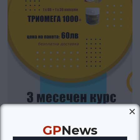
GP
News