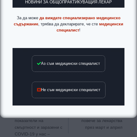
НОВИНИ ЗА ОБЩОПРАКТИКУВАЩИЯ ЛЕКАР
За да може
да виждате специализирано медицинско
съдържание
, трябва да декларирате, че сте
медицински
специалист
!
Аз съм медицински специалист
Не съм медицински специалист
Навигация
ПРЕДИШНА
СЛЕДВАЩА
Вирусолог: Ниските
Касата е платила
показатели на
повече за лекарства
смъртност и заразени с
през март и април
COVID-19 у нас –