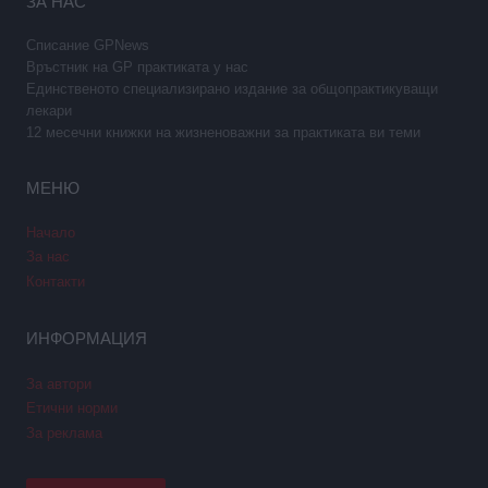
ЗА НАС
Списание GPNews
Връстник на GP практиката у нас
Единственото специализирано издание за общопрактикуващи
лекари
12 месечни книжки на жизненоважни за практиката ви теми
МЕНЮ
Начало
За нас
Контакти
ИНФОРМАЦИЯ
За автори
Етични норми
За реклама