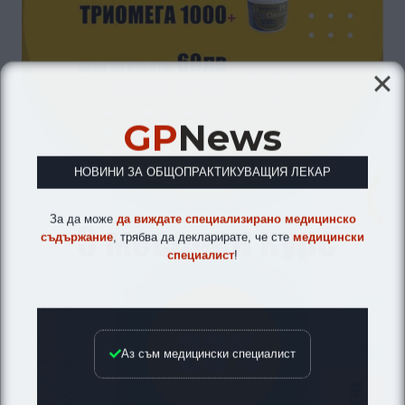
GP
News
НОВИНИ ЗА ОБЩОПРАКТИКУВАЩИЯ ЛЕКАР
За да може
да виждате специализирано медицинско
съдържание
, трябва да декларирате, че сте
медицински
специалист
!
Аз съм медицински специалист