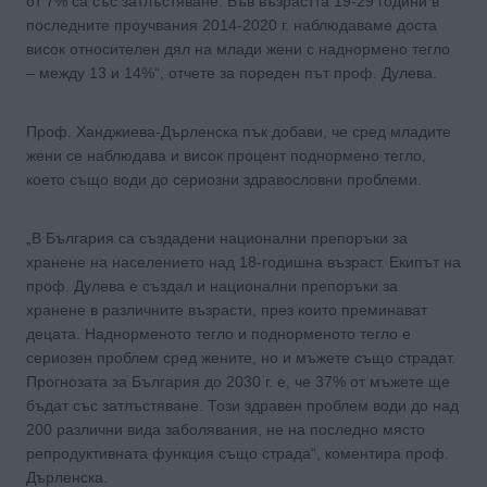
от 7% са със затлъстяване. Във възрастта 19-29 години в
последните проучвания 2014-2020 г. наблюдаваме доста
висок относителен дял на млади жени с наднормено тегло
– между 13 и 14%“, отчете за пореден път проф. Дулева.
Проф. Ханджиева-Дърленска пък добави, че сред младите
жени се наблюдава и висок процент поднормено тегло,
което също води до сериозни здравословни проблеми.
„В България са създадени национални препоръки за
хранене на населението над 18-годишна възраст. Екипът на
проф. Дулева е създал и национални препоръки за
хранене в различните възрасти, през които преминават
децата. Наднорменото тегло и поднорменото тегло е
сериозен проблем сред жените, но и мъжете също страдат.
Прогнозата за България до 2030 г. е, че 37% от мъжете ще
бъдат със затлъстяване. Този здравен проблем води до над
200 различни вида заболявания, не на последно място
репродуктивната функция също страда“, коментира проф.
Дърленска.