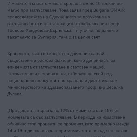
И жените, и мъжете живеят средно с около 10 години по-
малко при затлъстяване. Това заяви пред Bulgaria ON AIR
председателката на Сдружението за проучване на
затлъстяването и съпътстващите го заболявания проф.
Теодора Ханджиева-Дърленска. Тя уточни, че данните
важат както за България, така и за целия свят.
Храненето, както и липсата на движение са най-
съществените рискови фактори, които допринасят за
епидемията от затлъстяване в световен мащаб,
включително и в страната ни, отбеляза на свой ред
националният консултант по хранене и диететика към
Министерството на здравеопазването проф. д-р Веселка
Дулева.
„При децата в първи клас 12% от момичетата и 15% от
момчетата са със затлъстяване. В периода на израстване
обичайно тези проценти се променят, като примерно между
14 и 19-годишна възраст при момичетата някъде не повече