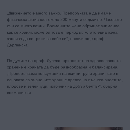
„Движението е много важно. Препоръката е да имаме
физическа активност около 300 минути седмично. Часовете
сън са много важни. Бременните жени обръщат внимание
как се хранят, може би това е периодът, когато една жена
започва да се грижи за себе си“, посочи още проф.
Дърленска.
По думите на проф. Дулева, принципът на здравословното
хранене е храната да бъде разнообразна и балансирана.
„Препоръчваме консумация на всички групи храни, като в
основата са зърнените храни с превес на пълнозърнестите,
плодове и зеленчуци, източник на добър белтък“, обърна
внимание тя