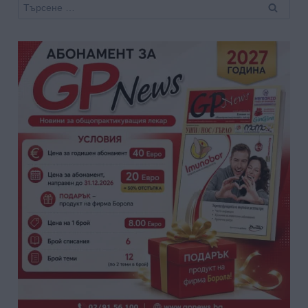
Търсене
за: