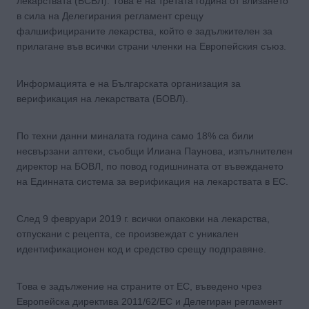
лекарствата (БСВЛ). Това е на третата година от влизането
в сила на Делегирания регламент срещу
фалшифицираните лекарства, който е задължителен за
прилагане във всички страни членки на Европейския съюз.
Информацията е на Българската организация за
верификация на лекарствата (БОВЛ).
По техни данни миналата година само 18% са били
несвързани аптеки, съобщи Илиана Паунова, изпълнителен
директор на БОВЛ, по повод годишнината от въвеждането
на Единната система за верификация на лекарствата в ЕС.
След 9 февруари 2019 г. всички опаковки на лекарства,
отпускани с рецепта, се произвеждат с уникален
идентификационен код и средство срещу подправяне.
Това е задължение на страните от ЕС, въведено чрез
Европейска директива 2011/62/ЕС и Делегиран регламент