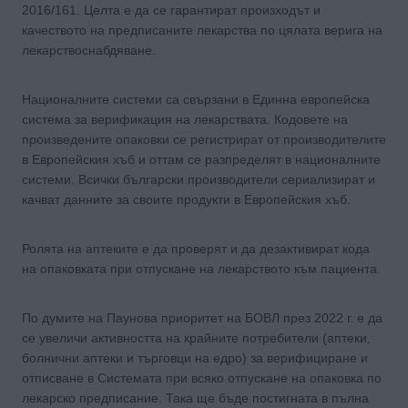
2016/161. Целта е да се гарантират произходът и
качеството на предписаните лекарства по цялата верига на
лекарствоснабдяване.
Националните системи са свързани в Единна европейска
система за верификация на лекарствата. Кодовете на
произведените опаковки се регистрират от производителите
в Европейския хъб и оттам се разпределят в националните
системи. Всички български производители сериализират и
качват данните за своите продукти в Европейския хъб.
Ролята на аптеките е да проверят и да дезактивират кода
на опаковката при отпускане на лекарството към пациента.
По думите на Паунова приоритет на БОВЛ през 2022 г. е да
се увеличи активността на крайните потребители (аптеки,
болнични аптеки и търговци на едро) за верифициране и
отписване в Системата при всяко отпускане на опаковка по
лекарско предписание. Така ще бъде постигната в пълна