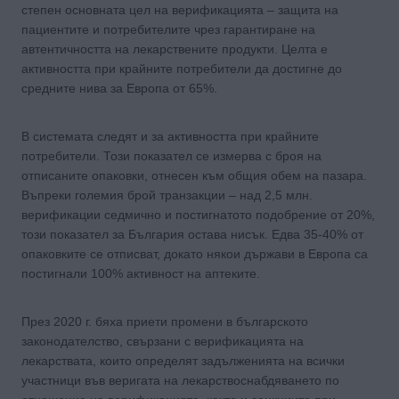
степен основната цел на верификацията – защита на
пациентите и потребителите чрез гарантиране на
автентичността на лекарствените продукти. Целта е
активността при крайните потребители да достигне до
средните нива за Европа от 65%.
В системата следят и за активността при крайните
потребители. Този показател се измерва с броя на
отписаните опаковки, отнесен към общия обем на пазара.
Въпреки големия брой транзакции – над 2,5 млн.
верификации седмично и постигнатото подобрение от 20%,
този показател за България остава нисък. Едва 35-40% от
опаковките се отписват, докато някои държави в Европа са
постигнали 100% активност на аптеките.
През 2020 г. бяха приети промени в българското
законодателство, свързани с верификацията на
лекарствата, които определят задълженията на всички
участници във веригата на лекарствоснабдяването по