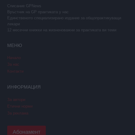
Списание GPNews
Връстник на GP практиката у нас
Единственото специализирано издание за общопрактикуващи
лекари
12 месечни книжки на жизненоважни за практиката ви теми
МЕНЮ
Начало
За нас
Контакти
ИНФОРМАЦИЯ
За автори
Етични норми
За реклама
Абонамент