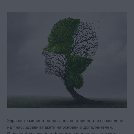
Здравното министерство започна втори опит за разделяне
на т.нар. здравни пакети на основен и допълнителен.
Първият беше спрян от Конституционния съд, тъй като