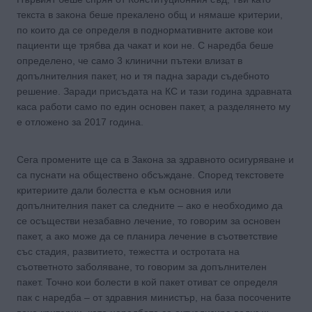
текста в закона беше прекалено общ и нямаше критерии,
по които да се определя в поднормативните актове кои
пациенти ще трябва да чакат и кои не. С наредба беше
определено, че само 3 клинични пътеки влизат в
допълнителния пакет, но и тя падна заради съдебното
решение. Заради присъдата на КС и тази година здравната
каса работи само по един основен пакет, а разделянето му
е отложено за 2017 година.
Сега промените ще са в Закона за здравното осигуряване и
са пуснати на обществено обсъждане. Според текстовете
критериите дали болестта е към основния или
допълнителния пакет са следните – ако е необходимо да
се осъществи незабавно лечение, то говорим за основен
пакет, а ако може да се планира лечение в съответствие
със стадия, развитието, тежестта и остротата на
съответното заболяване, то говорим за допълнителен
пакет. Точно кои болести в кой пакет отиват се определя
пак с наредба – от здравния министър, на база посочените