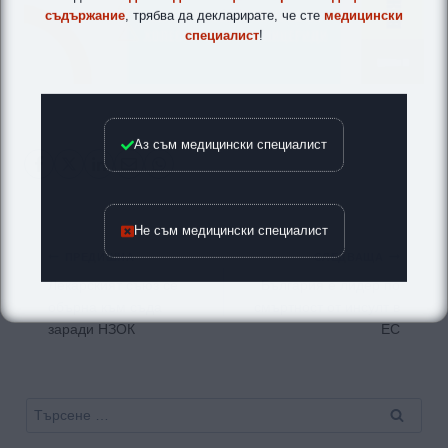
съдържание
, трябва да декларирате, че сте
медицински
специалист
!
Аз съм медицински специалист
Не съм медицински специалист
Навигация
ПРЕДИШНА
СЛЕДВАЩА
Лекарският съюз се
България е лидер по
обърна към съда
смъртност от инсулт в
заради НЗОК
ЕС
Търсене
за: