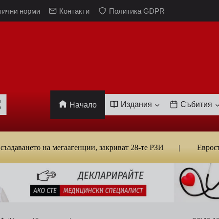
тични норми
Контакти
Политика GDPR
Издания
Събития
Начало
нето на мегаагенции, закриват 28-те РЗИ
Евростат: Бъ