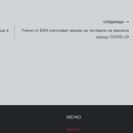
СЛЕДВАЩА
ши в
Учени от БАН използват мишки за тестване на ваксина
срещу COVID-19
МЕНЮ
Начало