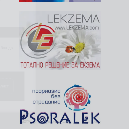
ябва да
алист