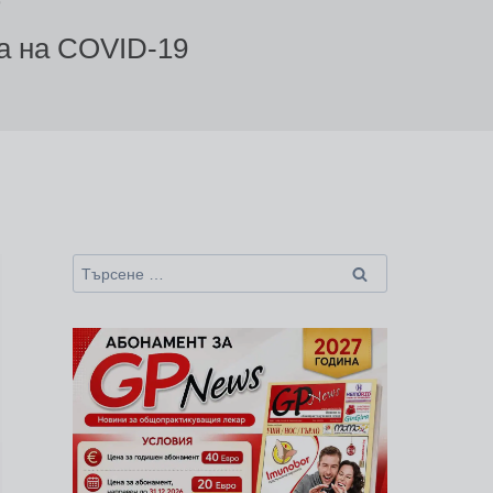
9
а на COVID-19
Търсене
за: