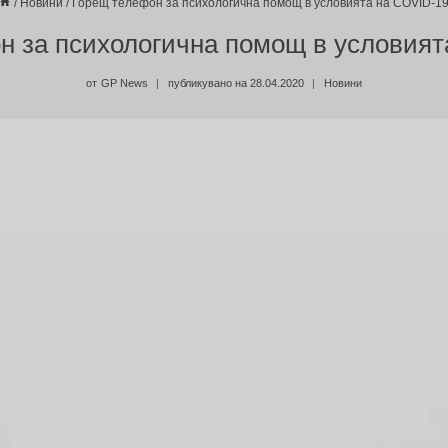
/
Новини
/
Горещ телефон за психологична помощ в условията на COVID-1
н за психологична помощ в условият
от
GP News
публикувано на
28.04.2020
Новини