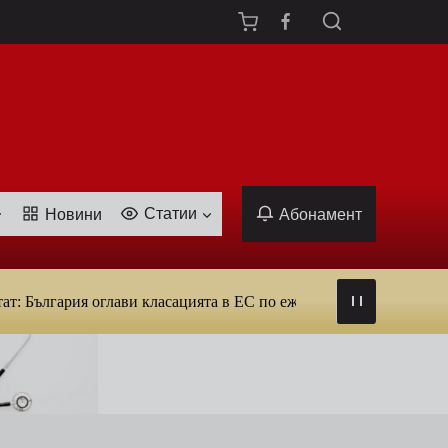
Статии
Новини
Абонамент
лгария оглави класацията в ЕС по ежедневна употреба на тютюн