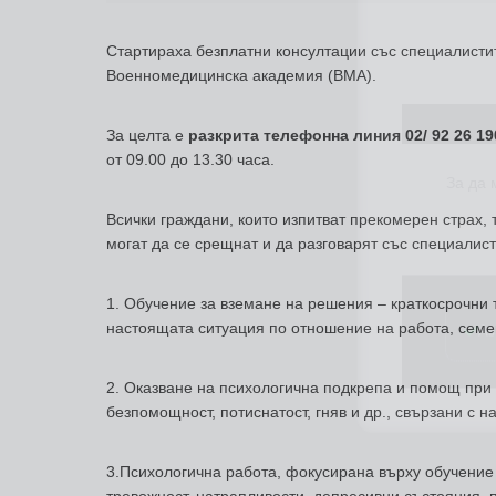
Стартираха безплатни консултации със специалистит
Военномедицинска академия (ВМА).
За да
За целта е
разкрита телефонна линия 02/ 92 26 19
от 09.00 до 13.30 часа.
Всички граждани, които изпитват прекомерен страх,
могат да се срещнат и да разговарят със специалис
Аз
1. Обучение за вземане на решения – краткосрочни те
настоящата ситуация по отношение на работа, семей
2. Оказване на психологична подкрепа и помощ при 
безпомощност, потиснатост, гняв и др., свързани с 
3.Психологична работа, фокусирана върху обучение