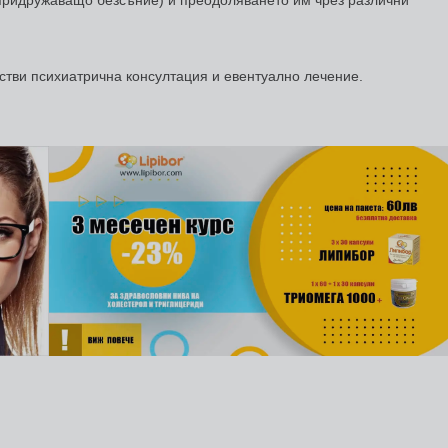
 придружаващо безсъние) и преодоляването им чрез различни
стви психиатрична консултация и евентуално лечение.