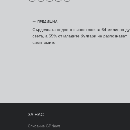
Навигация
ПРЕДИШНА
Сърдечната недостатъчност засяга 64 милиона ду
света, а 55% от младите българи не разпознават
симптомите
ЗА НАС
Списание GPNews