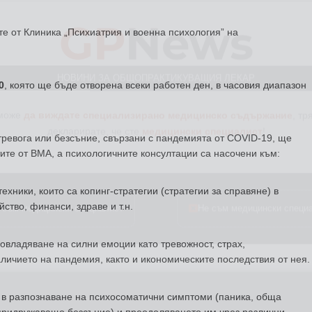
GP
News
е от Клиника „Психиатрия и военна психология” на
НОВИНИ ЗА ОБЩОПРАКТИКУВАЩИЯ ЛЕКАР
 може
да виждате специализирано медицинско съдържание
, тр
0
, която ще бъде отворена всеки работен ден, в часовия диапазон
декларирате, че сте
медицински специалист
!
 тревога или безсъние, свързани с пандемията от COVID-19, ще
тите от ВМА, а психологичните консултации са насочени към:
 съм медицински специалист
Не съм медицински специ
хники, които са копинг-стратегии (стратегии за справяне) в
ство, финанси, здраве и т.н.
овладяване на силни емоции като тревожност, страх,
наличието на пандемия, както и икономическите последствия от нея.
 в разпознаване на психосоматични симптоми (паника, обща