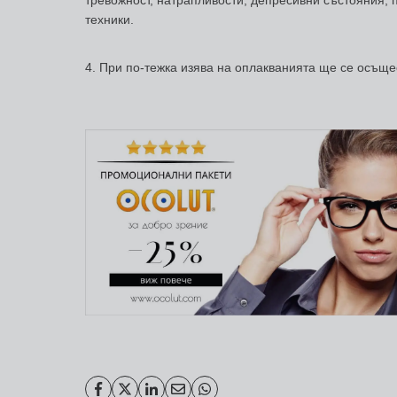
тревожност, натрапливости, депресивни състояния,
техники.
4. При по-тежка изява на оплакванията ще се осъще