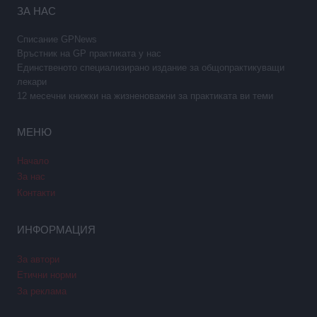
ЗА НАС
Списание GPNews
Връстник на GP практиката у нас
Единственото специализирано издание за общопрактикуващи
лекари
12 месечни книжки на жизненоважни за практиката ви теми
МЕНЮ
Начало
За нас
Контакти
ИНФОРМАЦИЯ
За автори
Етични норми
За реклама