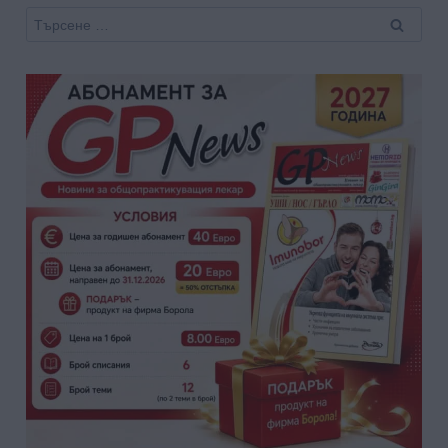
Търсене
за: