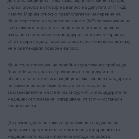
дентална медицина. Това казва здравният министър доц.
Силви Кирилов в отговор на въпрос на депутата от ПП-ДБ
Ивайло Мирчев относно предполагаеми намерения на
Министерството на здравеопазването (МЗ) за включване на
зъболекарите в кръга от специалисти, имащи право да
изпълняват медицински процедури с естетичен характер.
От отговора на доц. Кирилов става ясно, че ведомството му
не е разглеждало подобен въпрос.
Министърът посочва, че подобно предложение трябва да
бъде обсъдено, като се разграничат процедурите в
областта на естетичната медицина, включени в стандартите
по кожни и венерически болести и по пластично-
възстановителна и естетична хирургия”, и процедурите по
медицински показания, извършвани от всички останали
специалности.
„За разглеждане на такова предложение следва да се
представят аргументи в съответствие с утвърдените от
медицинската наука и практика методи на работа,