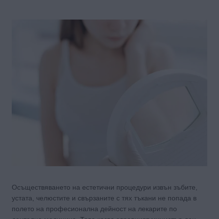
Осъществяването на естетични процедури извън зъбите,
устата, челюстите и свързаните с тях тъкани не попада в
полето на професионална дейност на лекарите по