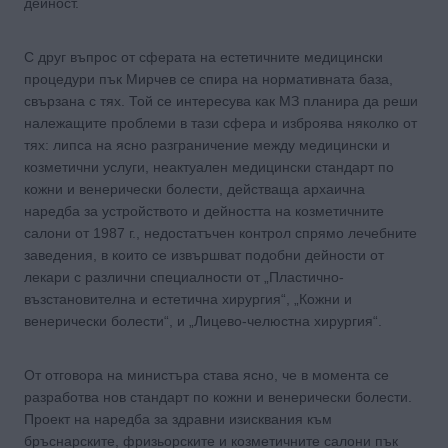
дейност.
С друг въпрос от сферата на естетичните медицински
процедури пък Мирчев се спира на нормативната база,
свързана с тях. Той се интересува как МЗ планира да реши
належащите проблеми в тази сфера и изброява няколко от
тях: липса на ясно разграничение между медицински и
козметични услуги, неактуален медицински стандарт по
кожни и венерически болести, действаща архаична
наредба за устройството и дейността на козметичните
салони от 1987 г., недостатъчен контрол спрямо лечебните
заведения, в които се извършват подобни дейности от
лекари с различни специалности от „Пластично-
възстановителна и естетична хирургия“, „Кожни и
венерически болести“, и „Лицево-челюстна хирургия“.
От отговора на министъра става ясно, че в момента се
разработва нов стандарт по кожни и венерически болести.
Проект на наредба за здравни изисквания към
бръснарските, фризьорските и козметичните салони пък