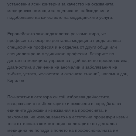
установени ясни критерии за качество на оказваната
медицинска помощ и за оценяване, наблюдение и
подобряване на качеството на медицинските услуги.
Европейското законодателство регламентира, че
професията лекар по дентална медицина представлява
специфична професия и е отделна от други общи или
специализирани медицински професии. Лекарите по
дентална медицина упражняват дейности по профилактика,
диагностика и лечение на аномалии и заболявания на
зъбите, устата, челюстите и околните тъкани“, напомня доц.
Кирилов.
По-нататък в отговора си той изброява дейностите,
извършвани от зъболекарите и включени в наредбата за
единните държавни изисквания на професията, и
заключава, че извършването на естетични процедури извън
тези от тясната компетенция на лекарите по дентална
медицина не попада в полето на професионалната им