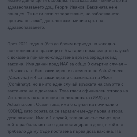
имаме данни ще ги съобщим. Това каза зам.- министър на
здравеопазването доц. Георги Иванов. Ваксината не е
панацея. Тя не ги пази от заразяване, но заболяването
протича по-леко“, допълни зам.-министърът на
здравеопазването.
През 2021 година (без да броим периода на коледно-
новогодишните празници) в България няма смъртен случай
с доказана причинно-следствена връзка заради ковид
ваксина. Има данни пред ИАЛ за общо 9 смъртни случая –
в 5 човекът е бил ваксиниран с ваксината на AstraZeneca
(Vaxzevria) и 4 са ваксинирани с ваксината на Pfizer
(Comirnaty), но в нито един случай връзката на смъртта с
ваксината не е доказана. Това гласи официален отговор на
Изпълнителната агенция по лекарствата (ИАЛ) до
Actualno.com. Освен това, има 6 случая на починали от
КОВИД, като хората са се заразили между първа и втора
доза ваксина. Има и 1 случай, завършил със смърт, при
който разболелият се е диагностициран в деня, в който е
трябвало да му бъде поставена първа доза ваксина. На