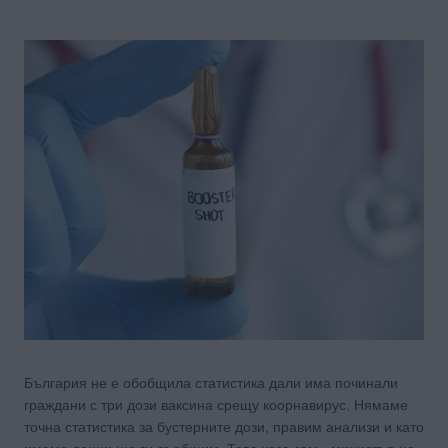
България не е обобщила статистика дали има починали
граждани с три дози ваксина срещу коорнавирус. Нямаме
точна статистика за бустерните дози, правим анализи и като