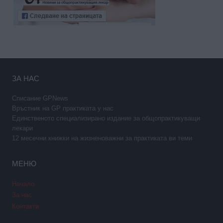
ЗА НАС
Списание GPNews
Връстник на GP практиката у нас
Единственото специализирано издание за общопрактикуващи
лекари
12 месечни книжки на жизненоважни за практиката ви теми
МЕНЮ
Начало
За нас
Контакти