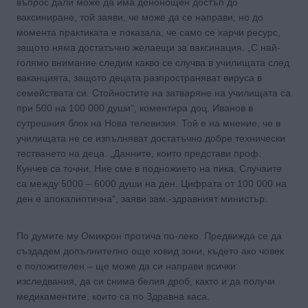
въпрос дали може да има денонощен достъп до
ваксиниране, той заяви, че може да се направи, но до
момента практиката е показала, че само се харчи ресурс,
защото няма достатъчно желаещи за ваксинация. „С най-
голямо внимание следим какво се случва в училищата след
ваканцията, защото децата разпространяват вируса в
семействата си. Стойностите на затваряне на училищата са
при 500 на 100 000 души“, коментира доц. Иванов в
сутрешния блок на Нова телевизия. Той е на мнение, че в
училищата не се изпълняват достатъчно добре технически
тестването на деца. „Данните, които представи проф.
Кунчев са точни. Ние сме в подножието на пика. Случаите
са между 5000 – 6000 души на ден. Цифрата от 100 000 на
ден е апокалиптична“, заяви зам.-здравният министър.
По думите му Омикрон протича по-леко. Предвижда се да
създадем допълнително още ковид зони, където ако човек
е положителен – ще може да си направи всички
изследвания, да си снима белия дроб, както и да получи
медикаментите, които са по Здравна каса.