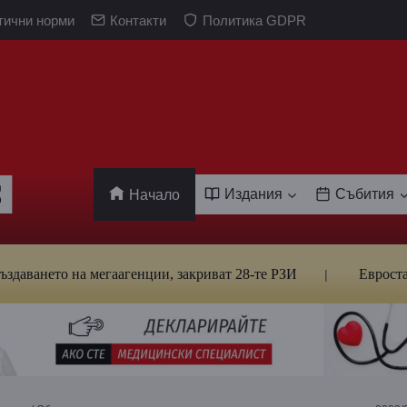
тични норми
Контакти
Политика GDPR
Издания
Събития
Начало
ето на мегаагенции, закриват 28-те РЗИ
Евростат: Бъл