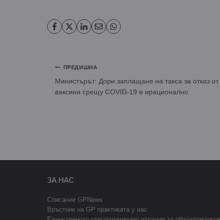
Навигация
ПРЕДИШНА
Министърът: Дори заплащане на такса за отказ от
ваксини срещу COVID-19 е ирационално
ЗА НАС
Списание GPNews
Връстник на GP практиката у нас
Единственото специализирано издание за общопрактику