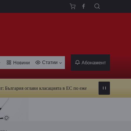
Статии
Новини
Абонамент
гария оглави класацията в ЕС по ежедневна употреба на тютюн