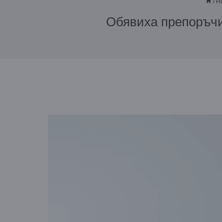
/
Н
Обявиха препоръчит