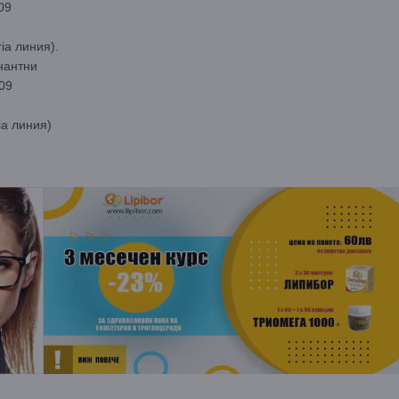
09
ia линия).
нантни
09
ia линия)