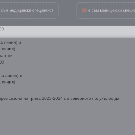
 съм медицински специалист
Не съм медицински специ
09
ia линия) и
a линия)
нантни
09
ria линия) и
a линия)
рез сезона на грипа 2023-2024 г. в северното полукълбо да