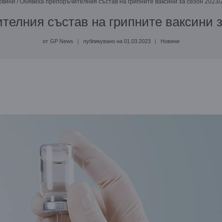
овини
/
Обявиха препоръчителния състав на грипните ваксини за сезон 2023/2
елния състав на грипните ваксини за
от
GP News
публикувано на
01.03.2023
Новини