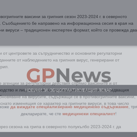
огрипните ваксини за грипния сезон 2023-2024 г. в северното
а. Съобщението бе направено на информационна сесия в края на
ни вируси – традиционен експертен формат, който се провежда два
и от центровете за сътрудничество и основните регулаторни
GP
News
данните от наблюдението на грипния вирус, генерирани от
грип.
НОВИНИ ЗА ОБЩОПРАКТИКУВАЩИЯ ЛЕКАР
 агенции за регулаторни действия спрямо ваксините и от
одство и лицензиране на противогрипни ваксини за следващия
бновяване на вирусите, съдържащи се в противогрипните ваксини,
 може
да виждате специализирано медицинско съдържание
, тр
снато изменящия се характер на грипните вируси, в това число
декларирате, че сте
медицински специалист
!
рез сезона на грипа в северното полукълбо 2023-2024 г. да