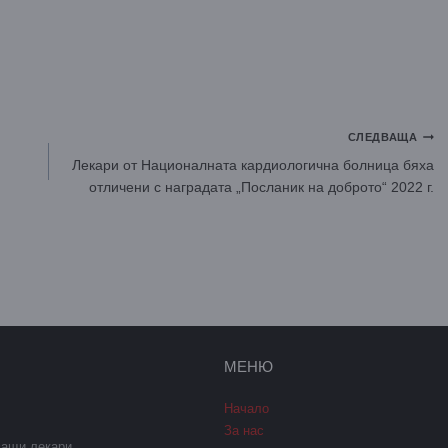
СЛЕДВАЩА
Лекари от Националната кардиологична болница бяха
отличени с наградата „Посланик на доброто“ 2022 г.
МЕНЮ
Начало
За нас
ващи лекари