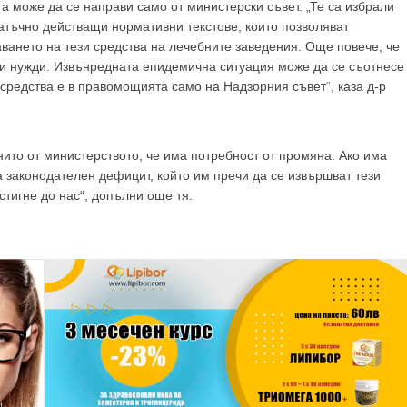
 може да се направи само от министерски съвет. „Те са избрали
атъчно действащи нормативни текстове, които позволяват
ването на тези средства на лечебните заведения. Още повече, че
и нужди. Извънредната епидемична ситуация може да се съотнесе
и средства е в правомощията само на Надзорния съвет“, каза д-р
нито от министерството, че има потребност от промяна. Ако има
ма законодателен дефицит, който им пречи да се извършват тези
стигне до нас“, допълни още тя.