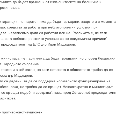
емията да бъдат връщани от изпълнителите на болнична и
рския съюз.
о гаранции, че парите няма да бъдат връщани, защото и в момента
нар. средства за работа при неблагоприятни условия при
ава, независимо дали си работил или не. Разликата е, че тези
а сега неблагоприятните условия са по епидемични причини“,
t председателят на БЛС д-р Иван Маджаров.
а министъра, че пари няма да бъдат връщани, но според Лекарския
на Народното събрание
текста и в кой закон, но тази неяснота в обществото трябва да се
каза д-р Маджаров.
ито са дадени, за да се поддържа нормалното функциониране на
бстановка, не трябва да се връщат. Неколкократно и министърът
 се връщат подобни средства“, каза пред Zdrave.net председателя
ариткова.
е противоконституционен,