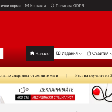
тични норми
Контакти
Политика GDPR
Издания
Събития
Начало
мъртност от летните жеги
Ръст на случаите на Западнон