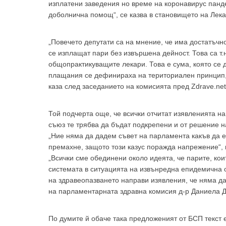
изплатени заведения но време на коронавирус панд
доболнична помощ“, се казва в становището на Лека
„Повечето депутати са на мнение, че има достатъчн
се изплащат пари без извършена дейност. Това са т.
общопрактикуващите лекари. Това е сума, която се д
плащания се дефинираха на териториален принцип, 
каза след заседанието на комисията пред Zdrave.ne
Той подчерта още, че всички отчитат изявленията н
съюз те трябва да бъдат подкрепени и от решение 
„Ние няма да дадем съвет на парламента какъв да е 
премахне, защото този казус поражда напрежение“, 
„Всички сме обединени около идеята, че парите, ко
системата в ситуацията на извънредна епидемична о
на здравеопазването направи изявления, че няма да
на парламентарната здравна комисия д-р Даниела Д
По думите й обаче така предложеният от БСП текст 