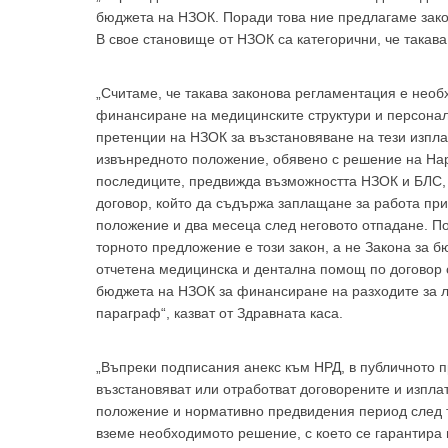
бюджета на НЗОК. Поради това ние предлагаме зако
В свое становище от НЗОК са категорични, че такав
„Считаме, че такава законова регламентация е необх
финансиране на медицинските структури и персонал
претенции на НЗОК за възстановяване на тези изпла
За да
извънредното положение, обявено с решение на Наро
последиците, предвижда възможността НЗОК и БЛС, 
договор, който да съдържа заплащане за работа пр
положение и два месеца след неговото отпадане. По
торното предложение е този закон, а не Закона за 
отчетена медицинска и дентална помощ по договор с
Аз
бюджета на НЗОК за финансиране на разходите за л
параграф“, казват от Здравната каса.
„Въпреки подписания анекс към НРД, в публичното п
възстановяват или отработват договорените и изпла
положение и нормативно предвидения период след 
вземе необходимото решение, с което се гарантира 