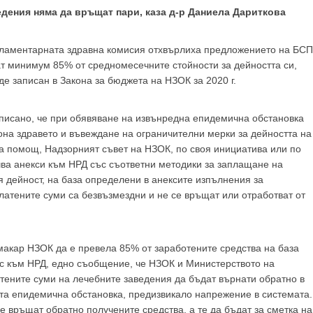
дения няма да връщат пари, каза д-р Даниела Дариткова
парламентарната здравна комисия отхвърлиха предложението на БСП
ат минимум 85% от средномесечните стойности за дейността си,
де записан в Закона за бюджета на НЗОК за 2020 г.
писано, че при обявяване на извънредна епидемична обстановка
на здравето и въвеждане на ограничителни мерки за дейността на
а помощ, Надзорният съвет на НЗОК, по своя инициатива или по
ва анекси към НРД със съответни методики за заплащане на
 дейност, на база определени в анексите изпълнения за
атените суми са безвъзмездни и не се връщат или отработват от
 макар НЗОК да е превела 85% от заработените средства на база
с към НРД, едно съобщение, че НЗОК и Министерството на
тените суми на лечебните заведения да бъдат върнати обратно в
а епидемична обстановка, предизвикало напрежение в системата.
е връщат обратно получените средства, а те да бъдат за сметка на