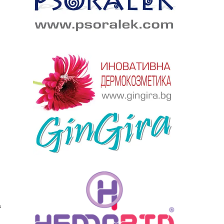
ябва да
алист
а