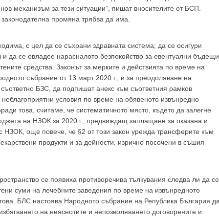
GP
News
нов механизъм за тези ситуации“, пишат вносителите от БСП.
а законодателна промяна трябва да има.
одима, с цел да се съхрани здравната система; да се осигури
НОВИНИ ЗА ОБЩОПРАКТИКУВАЩИЯ ЛЕКАР
 и да се овладее нарасналото безпокойство за евентуални бъдещи
тените средства. Законът за мерките и действията по време на
 може
да виждате специализирано медицинско съдържание
, тр
дното събрание от 13 март 2020 г., и за преодоляване на
декларирате, че сте
медицински специалист
!
съответно БЗС, да подпишат анекс към съответния рамков
и неблагоприятни условия по време на обявеното извънредно
ради това, считаме, че систематичното място, където да залегне
бюджета на НЗОК за 2020 г., предвиждащ заплащане за оказана и
 НЗОК, още повече, че §2 от този закон урежда трансферите към
 съм медицински специалист
Не съм медицински специ
екарствени продукти и за дейности, изрично посочени в съшия
ространство се появиха противоречива тълкувания следва ли да се
тени суми на лечебните заведения по време на извънредното
това. БЛС настоява Народното събрание на Република България д
избягването на неяснотите и непозволяването договорените и