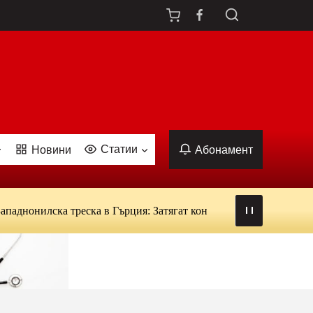
Статии
Новини
Абонамент
илска треска в Гърция: Затягат контрола над кръводаряването