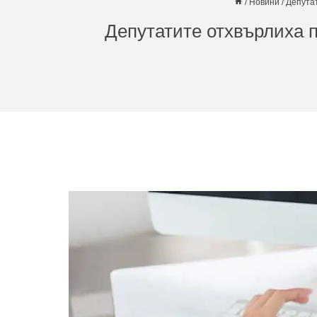
/
Новини
/
Депута
Депутатите отхвърлиха 