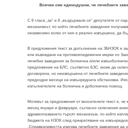
Всички сме единодушни, че лечебните заве
С 8 гласа „за“ и 8 „въздържали се“ депутатите от 
механизмът, по който лечебните заведения получав
независимо колко от нея е реално извършена, да бъ
В предложения текст за допълнение на ЗБНЗОК е за
или въвеждане на противоепидемични мерки по Зако
лечебни заведения за болнична и/или извънболничн
предложение на БЛС, съответно БЗС, може да сключ
договорена, но неизвършена от лечебните заведения
предходни месеци на извънредната обстановка. Изпл
изпълнителите на болнична и доболнична помощ.
Мотивът за предложения от вносителите текст е, че
месец януари и февруари, съгласно сключения анек
здравеопазването търсят механизъм, по който изпла
бюджета на НЗОК след прекратяване на извънреднат
„Справедливостта изисква лечебните заведения да н