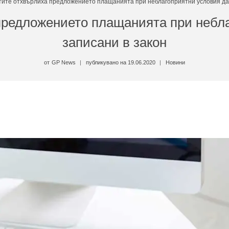
тите отхвърлиха предложението плащанията при неблагоприятни условия да 
предложението плащанията при небла
записани в закон
от
GP News
публикувано на
19.06.2020
Новини