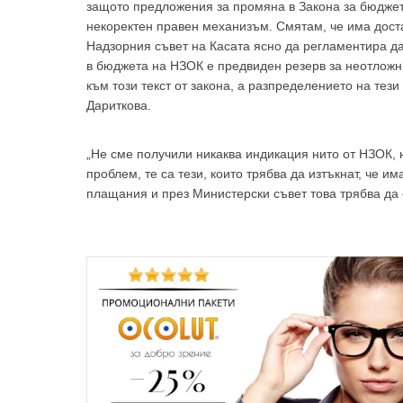
защото предложения за промяна в Закона за бюджета
некоректен правен механизъм. Смятам, че има дост
Надзорния съвет на Касата ясно да регламентира да
в бюджета на НЗОК е предвиден резерв за неотложн
към този текст от закона, а разпределението на тез
Дариткова.
„Не сме получили никаква индикация нито от НЗОК, 
проблем, те са тези, които трябва да изтъкнат, че и
плащания и през Министерски съвет това трябва да 