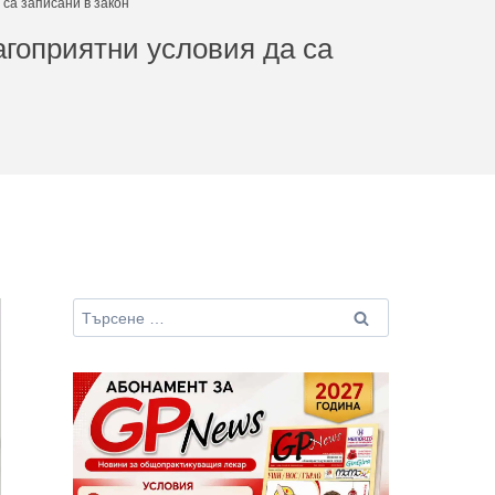
са записани в закон
гоприятни условия да са
Търсене
за: