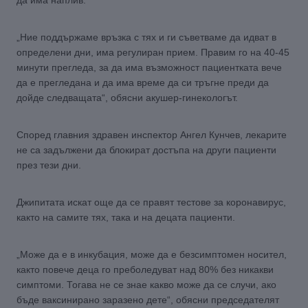
„Ние поддържаме връзка с тях и ги съветваме да идват в
определени дни, има регулиран прием. Правим го на 40-45
минути прегледа, за да има възможност пациентката вече
да е прегледана и да има време да си тръгне преди да
дойде следващата“, обясни акушер-гинекологът.
Според главния здравен инспектор Ангел Кунчев, лекарите
не са задължени да блокират достъпа на други пациенти
през тези дни.
Джипитата искат още да се правят тестове за коронавирус,
както на самите тях, така и на децата пациенти.
„Може да е в инкубация, може да е безсимптомен носител,
както повече деца го преболедуват над 80% без никакви
симптоми. Тогава не се знае какво може да се случи, ако
бъде ваксинирано заразено дете“, обясни председателят