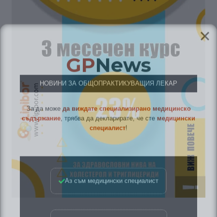
GP
News
НОВИНИ ЗА ОБЩОПРАКТИКУВАЩИЯ ЛЕКАР
За да може
да виждате специализирано медицинско
съдържание
, трябва да декларирате, че сте
медицински
специалист
!
Аз съм медицински специалист
Не съм медицински специалист