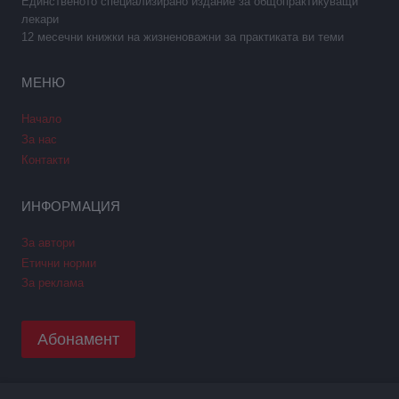
Единственото специализирано издание за общопрактикуващи
лекари
12 месечни книжки на жизненоважни за практиката ви теми
МЕНЮ
Начало
За нас
Контакти
ИНФОРМАЦИЯ
За автори
Етични норми
За реклама
Абонамент