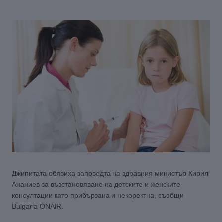
Джипитата обявиха заповедта на здравния министър Кирил
Ананиев за възстановяване на детските и женските
консултации като прибързана и некоректна, съобщи
Bulgaria ONAIR.