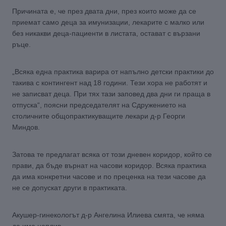
Причината е, че през двата дни, през които може да се
приемат само деца за имунизации, лекарите с малко или
без никакви деца-пациенти в листата, остават с вързани
ръце.
„Всяка една практика варира от напълно детски практики до
такива с контингент над 18 години. Тези хора не работят и
не записват деца. При тях тази заповед два дни ги праща в
отпуска“, поясни председателят на Сдружението на
столичните общопрактикуващите лекари д-р Георги
Миндов.
Затова те предлагат всяка от този дневен коридор, който се
прави, да бъде върнат на часови коридор. Всяка практика
да има конкретни часове и по преценка на тези часове да
не се допускат други в практиката.
Акушер-гинекологът д-р Ангелина Илиева смята, че няма
да има наплив.