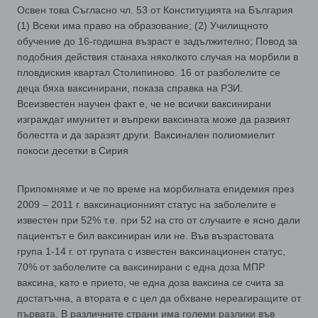
Освен това Съгласно чл. 53 от Конституцията на България
(1) Всеки има право на образование; (2) Училищното
обучение до 16-годишна възраст е задължително; Повод за
подобния действия станаха няколкото случая на морбили в
пловдиския квартал Столипиново. 16 от разболелите се
деца бяха ваксинирани, показа справка на РЗИ.
Всеизвестен научен факт е, че не всички ваксинирани
изграждат имунитет и въпреки ваксината може да развият
болестта и да заразят други. Ваксинален полиомиелит
покоси десетки в Сирия
Припомняме и че по време на морбилната епидемия през
2009 – 2011 г. ваксинационният статус на заболелите е
известен при 52% т.е. при 52 на сто от случаите е ясно дали
пациентът е бил ваксиниран или не. Във възрастовата
група 1-14 г. от групата с известен ваксинационен статус,
70% от заболелите са ваксинирани с една доза МПР
ваксина, като е прието, че една доза ваксина се счита за
достатъчна, а втората е с цел да обхване нереагиращите от
първата. В различните страни има големи разлики във