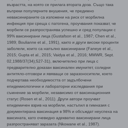
възрастта, на която се прилага втората доза. Също така
въпреки популярните внушения, че предимно
неваксинираните са изложени на риск от морбилна
инфекция при среща с патогена, проучвания показват, че
морбили се разпространява успешно и сред популации с
99% ваксинирани лица (Gustafson et al., 1987; Chen et al.,
1989; Boulianne et al., 1991), както и други високи проценти
заболели, които са напълно ваксинирани (Faneye et al.,
2015; Gupta et al., 2015; Vaidya et al., 2016; MMWR, Sept.
02,1988/37(34);527-31), включително при лица с
предварително доказан ваксинален имунитет, солидни
антитяло-отговори и явяващи се заразоносители, което
подчертава необходимостта от задълбочени
епидемиологични и лабораторни изследвания при
съмнение за морбили, независимо от ваксинационния
статус (Rosen et al., 2011). Други автори проучват
епидемичен взрив на морбили, настъпил в гимназия с
документирана ваксинация в 98% и обсъждат неуспеха на
ваксината, като очевидно адекватно ваксинирани лица
разпространяват заразата (Nkowane et al., 1987).