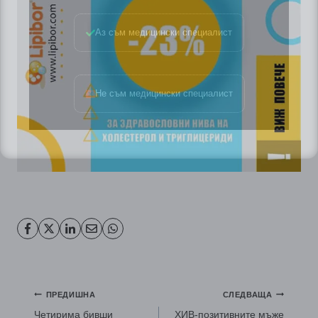
Аз съм медицински специалист
Не съм медицински специалист
Навигация
ПРЕДИШНА
СЛЕДВАЩА
Четирима бивши
ХИВ-позитивните мъже