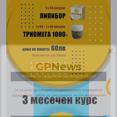
GP
News
НОВИНИ ЗА ОБЩОПРАКТИКУВАЩИЯ ЛЕКАР
За да може
да виждате специализирано медицинско
съдържание
, трябва да декларирате, че сте
медицински
специалист
!