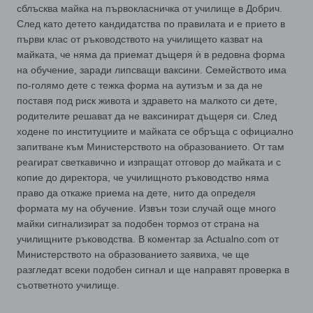
сблъсква майка на първокласничка от училище в Добрич.
След като детето кандидатства по правилата и е прието в
първи клас от ръководството на училището казват на
майката, че няма да приемат дъщеря ѝ в редовна форма
на обучение, заради липсващи ваксини. Семейството има
по-голямо дете с тежка форма на аутизъм и за да не
поставя под риск живота и здравето на малкото си дете,
родителите решават да не ваксинират дъщеря си. След
ходене по институциите и майката се обръща с официално
запитване към Министерството на образованието. От там
реагират светкавично и изпращат отговор до майката и с
копие до директора, че училищното ръководство няма
право да откаже приема на дете, нито да определя
формата му на обучение. Извън този случай още много
майки сигнализират за подобен тормоз от страна на
училищните ръководства. В коментар за Actualno.com от
Министерството на образованието заявиха, че ще
разгледат всеки подобен сигнал и ще направят проверка в
съответното училище.