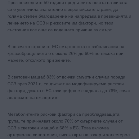
През последните 50 години продължителността на живота
се е увеличила значително в европейските страни, до
голяма степен благодарение на напредъка в превенцията и
лечението на ССЗ и рисковите им фактори, но тези
състояния все още са водещата причина за смърт.
В повечето страни от ЕС смъртността от заболявания на
кръвообращението е с около 26% до 60% по-висока при
мъжете, отколкото при жените.
В световен мащаб 83% от всички смъртни случаи поради
ССЗ през 2021 г., се дължат на модифицируеми рискови
фактори, докато в ЕС тази цифра е спаднала до 76%, сочат
анализите на експертите.
Метаболитните рискови фактори са преобладаващата
група, те причиняват около 70% от смъртните случаи от
ССЗ в световен мащаб и 68% в ЕС. Това включва
артериална хипертония, висока кръвна захар и холестерол.