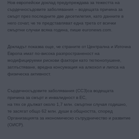
Нов европейски доклад предупреждава за тежестта на
сърдечносъдовите заболявания – водещата причина за
смърт през последните две десетилетия, като данните в
него сочат, че те представляват една трета от всички
смъртни случаи всяка година, пише euronews.com.
Докладът показва още, че страните от Централна и Източна
Европа имат по-висока разпространеност на
модифицируеми рискови фактори като тютюнопушене,
затлъстяване, вредна консумация на алкохол и липса на
физическа активност.
Сърдечносъдовите заболявания (ССЗ)са водещата
причина за смърт и инвалидност в EС,
на тях се дължат около 1,7 млн. смъртни случая годишно,
те засягат общо 62 млн. души в общността, според
Организацията за икономическо сътрудничество и развитие
(ОИСР).