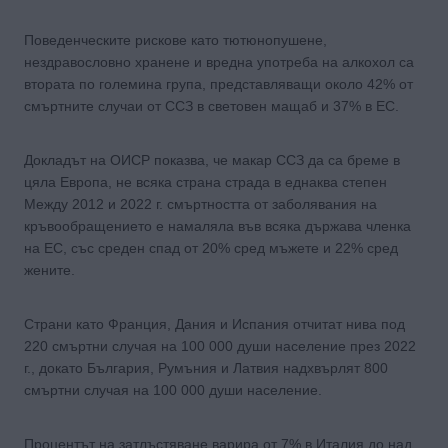
Поведенческите рискове като тютюнопушене,
нездравословно хранене и вредна употреба на алкохол са
втората по големина група, представляващи около 42% от
смъртните случаи от ССЗ в световен мащаб и 37% в ЕС.
Докладът на ОИСР показва, че макар ССЗ да са бреме в
цяла Европа, не всяка страна страда в еднаква степен
Между 2012 и 2022 г. смъртността от заболявания на
кръвообращението е намаляла във всяка държава членка
на ЕС, със среден спад от 20% сред мъжете и 22% сред
жените.
Страни като Франция, Дания и Испания отчитат нива под
220 смъртни случая на 100 000 души население през 2022
г., докато България, Румъния и Латвия надхвърлят 800
смъртни случая на 100 000 души население.
Процентът на затлъстяване варира от 7% в Италия до над