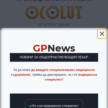
GP
News
НОВИНИ ЗА ОБЩОПРАКТИКУВАЩИЯ ЛЕКАР
За да може
да виждате специализирано медицинско
съдържание
, трябва да декларирате, че сте
медицински
специалист
!
Аз съм медицински специалист