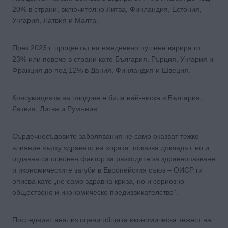
20% в страни, включително Литва, Финландия, Естония,
Унгария, Латвия и Малта.
През 2023 г. процентът на ежедневно пушене варира от
23% или повече в страни като България, Гърция, Унгария и
Франция до под 12% в Дания, Финландия и Швеция.
Консумацията на плодове е била най-ниска в България,
Латвия, Литва и Румъния.
Сърдечносъдовите заболявания не само оказват тежко
влияние върху здравето на хората, показва докладът, но и
отдавна са основен фактор за разходите за здравеопазване
и икономическите загуби в Европейския съюз – ОИСР ги
описва като „не само здравна криза, но и сериозно
обществено и икономическо предизвикателство“.
Последният анализ оцени общата икономическа тежест на