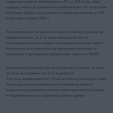
сърдечносъдовите заболявания в ЕС на 282 млрд. евро
годишно, което се равнява на приблизително 2% от брутния
вътрешен продукт на региона и показва увеличение от 169
млрд. евро спрямо 2003 г.
Това увеличение се дължи не само на преките разходи за
здравеопазване, но и на нарастващите загуби на
производителност и нуждите от неформални грижи, което
подчертава неотложността на ефективни стратегии за
превенция и дългосрочно управление, смятат от ОИСР.
Европейската комисия ще представи днес първия по рода
си план за справяне със ССЗ в целия ЕС
Той носи наименованието „План за безопасни сърца“ и има
за цел да осигури всеобхватна политическа рамка в
подкрепа на държавите членки и заинтересованите страни
в подобряването на сърдечносъдовото здраве.