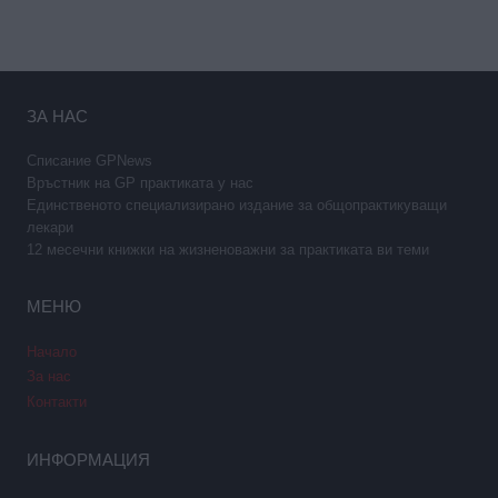
ЗА НАС
Списание GPNews
Връстник на GP практиката у нас
Единственото специализирано издание за общопрактикуващи
лекари
12 месечни книжки на жизненоважни за практиката ви теми
МЕНЮ
Начало
За нас
Контакти
ИНФОРМАЦИЯ