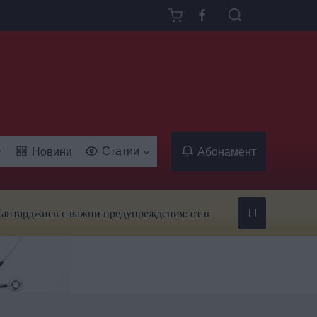
Статии
Новини
Абонамент
жиев с важни предупреждения: от вируси и ухапвания от комари