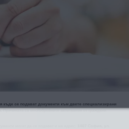
я къде се подават документи към двете специализирани
.
Причината са многобройните запитвания от граждани.
ументи могат да се подават и на адрес:
1407 София, ул.