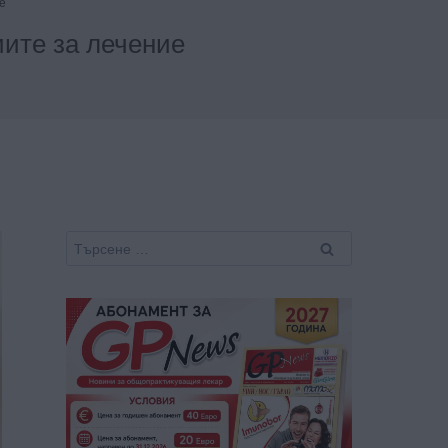
ие
иите за лечение
Търсене
за: