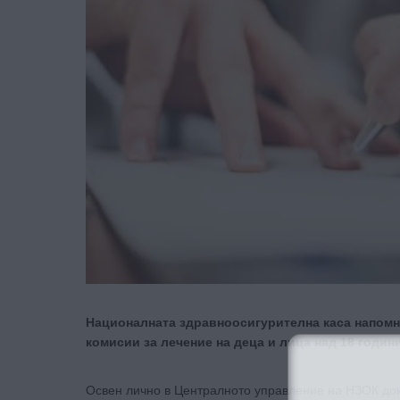
Националната здравноосигурителна каса напомн
комисии за лечение на деца и лица над 18 години
Освен лично в Централното управление на НЗОК док