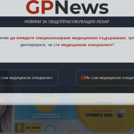
GP
News
.
НОВИНИ ЗА ОБЩОПРАКТИКУВАЩИЯ ЛЕКАР
да се подават и в районните здравноосигурителни каси.
 може
да виждате специализирано медицинско съдържание
, тр
g, линк „Услуги за граждани“, подрубрика „Лечение в България и
декларирате, че сте
медицински специалист
!
, които трябва да се представят от заявителя при кандидатстване
 съм медицински специалист
Не съм медицински специ