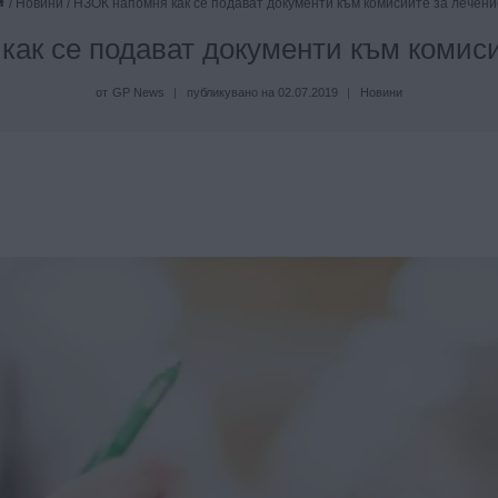
/
Новини
/
НЗОК напомня как се подават документи към комисиите за лечен
ак се подават документи към комис
от
GP News
публикувано на
02.07.2019
Новини