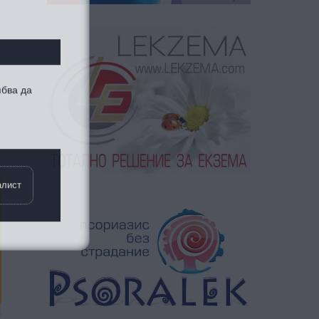
ябва да
алист