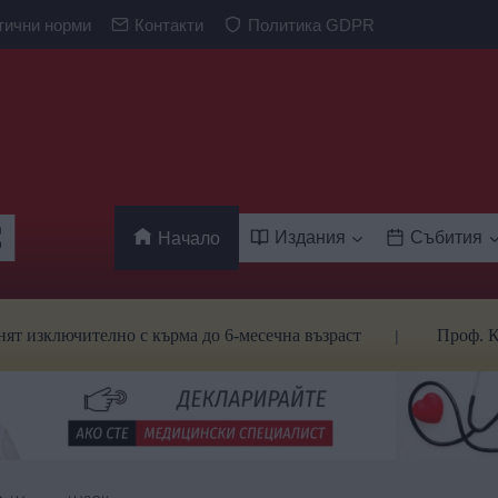
тични норми
Контакти
Политика GDPR
Издания
Събития
Начало
лючително с кърма до 6-месечна възраст
Проф. Кантард