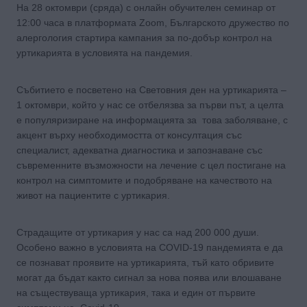
На 28 октомври (сряда) с онлайн обучителен семинар от
12:00 часа в платформата Zoom, Българското дружество по
алергология стартира кампания за по-добър контрол на
уртикарията в условията на пандемия.
Събитието е посветено на Световния ден на уртикарията –
1 октомври, който у нас се отбелязва за първи път, а целта
е популяризиране на информацията за това заболяване, с
акцент върху необходимостта от консултация със
специалист, адекватна диагностика и запознаване със
съвременните възможности на лечение с цел постигане на
контрол на симптомите и подобряване на качеството на
живот на пациентите с уртикария.
Страдащите от уртикария у нас са над 200 000 души.
Особено важно в условията на COVID-19 пандемията е да
се познават проявите на уртикарията, тъй като обривите
могат да бъдат както сигнал за нова поява или влошаване
на съществуваща уртикария, така и един от първите