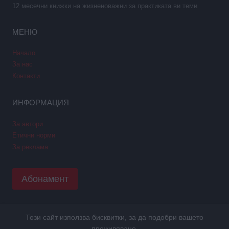
12 месечни книжки на жизненоважни за практиката ви теми
МЕНЮ
Начало
За нас
Контакти
ИНФОРМАЦИЯ
За автори
Етични норми
За реклама
Абонамент
Този сайт използва бисквитки, за да подобри вашето
Copyright © 2026 GPNews. Всички права запазени.
преживяване.