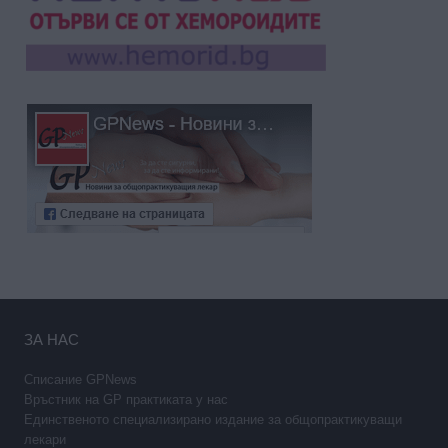
ЗА НАС
Списание GPNews
Връстник на GP практиката у нас
Единственото специализирано издание за общопрактикуващи
лекари