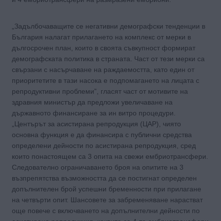
„Задълбочаващите се негативни демографски тенденции в
България налагат прилагането на комплекс от мерки в
дългосрочен план, които в своята съвкупност формират
демографската политика в страната. Част от тези мерки са
свързани с насърчаване на раждаемостта, като един от
приоритетите в тази насока е подпомагането на лицата с
репродуктивни проблеми”, гласят част от мотивите на
здравния министър да предложи увеличаване на
държавното финансиране за ин витро процедури.
„Центърът за асистирана репродукция (ЦАР), чиято
основна функция е да финансира с публични средства
определени дейности по асистирана репродукция, сред
които понастоящем са 3 опита на свежи ембриотрансфери.
Следователно ограничаването броя на опитите на 3
възпрепятства възможността да се постигнат определен
допълнителен брой успешни бременности при прилагане
на четвърти опит. Шансовете за забременяване нарастват
още повече с включването на допълнителни дейности по