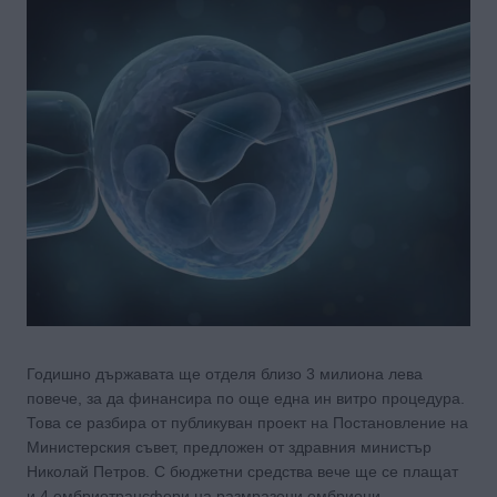
Годишно държавата ще отделя близо 3 милиона лева
повече, за да финансира по още една ин витро процедура.
Това се разбира от публикуван проект на Постановление на
Министерския съвет, предложен от здравния министър
Николай Петров. С бюджетни средства вече ще се плащат
и 4 ембриотрансфери на размразени ембриони.