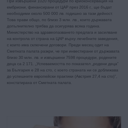
При извършени 1020 процедури по криоконсервация на
ембриони, финансирани от ЦАР през 2016 г., ще бъдат
необходими около 500 000 лв. годишно за тази дейност.
Това прави общо, по близо 3 млн. лв., които държавата
допълнително трябва да осигурява всяка година.
Министерство на здравеопазването предлага и засилване
на контрола от страна на ЦАР върху лечебните заведения,
с които има сключени договори. Преди месец одит на
Сметната палата разкри, че при инвестирани от държавата
близо 30 млн. лв. и извършени 7598 процедури, родените
деца са 2 171. „Успеваемостта по показател „родени деца”
за България е 28 на сто, с което страната ни се доближава
до успешните европейски практики (Австрия 27,4 на сто)”,
констатираха от Сметната палата.