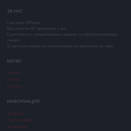
ЗА НАС
Списание GPNews
Връстник на GP практиката у нас
Единственото специализирано издание за общопрактикуващи
лекари
12 месечни книжки на жизненоважни за практиката ви теми
МЕНЮ
Начало
За нас
Контакти
ИНФОРМАЦИЯ
За автори
Етични норми
За реклама