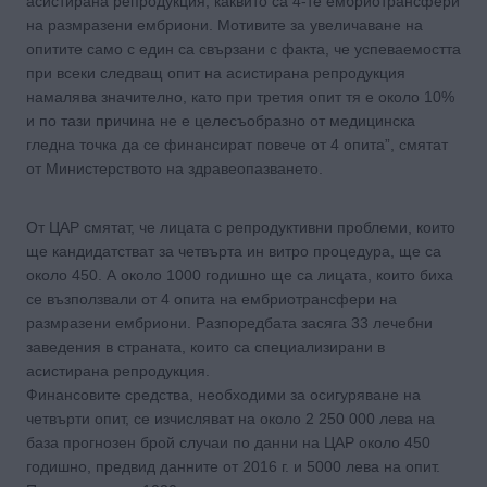
асистирана репродукция, каквито са 4-те ембриотрансфери
на размразени ембриони. Мотивите за увеличаване на
опитите само с един са свързани с факта, че успеваемостта
при всеки следващ опит на асистирана репродукция
намалява значително, като при третия опит тя е около 10%
и по тази причина не е целесъобразно от медицинска
гледна точка да се финансират повече от 4 опита”, смятат
от Министерството на здравеопазването.
От ЦАР смятат, че лицата с репродуктивни проблеми, които
ще кандидатстват за четвърта ин витро процедура, ще са
около 450. А около 1000 годишно ще са лицата, които биха
се възползвали от 4 опита на ембриотрансфери на
размразени ембриони. Разпоредбата засяга 33 лечебни
заведения в страната, които са специализирани в
асистирана репродукция.
Финансовите средства, необходими за осигуряване на
четвърти опит, се изчисляват на около 2 250 000 лева на
база прогнозен брой случаи по данни на ЦАР около 450
годишно, предвид данните от 2016 г. и 5000 лева на опит.