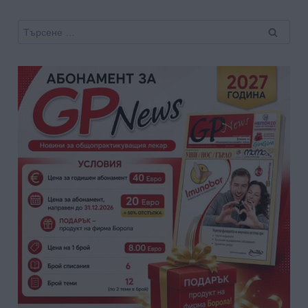
Търсене
за: