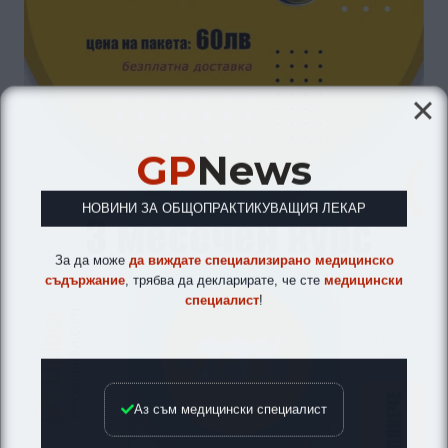
GP
News
НОВИНИ ЗА ОБЩОПРАКТИКУВАЩИЯ ЛЕКАР
За да може
да виждате специализирано медицинско
съдържание
, трябва да декларирате, че сте
медицински
специалист
!
Аз съм медицински специалист