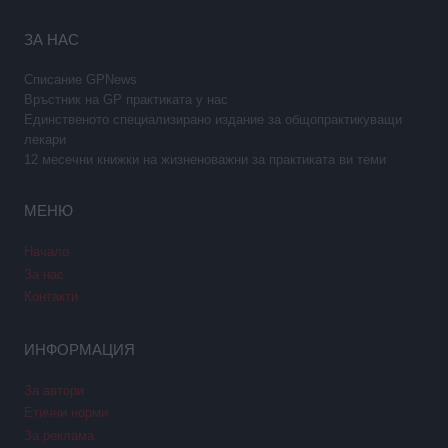
ЗА НАС
Списание GPNews
Връстник на GP практиката у нас
Единственото специализирано издание за общопрактикуващи
лекари
12 месечни книжки на жизненоважни за практиката ви теми
МЕНЮ
Начало
За нас
Контакти
ИНФОРМАЦИЯ
За автори
Етични норми
За реклама