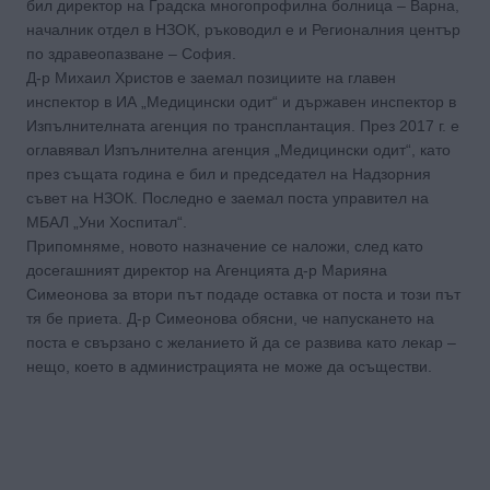
бил директор на Градска многопрофилна болница – Варна,
началник отдел в НЗОК, ръководил е и Регионалния център
по здравеопазване – София.
Д-р Михаил Христов е заемал позициите на главен
инспектор в ИА „Медицински одит“ и държавен инспектор в
Изпълнителната агенция по трансплантация. През 2017 г. е
оглавявал Изпълнителна агенция „Медицински одит“, като
през същата година е бил и председател на Надзорния
съвет на НЗОК. Последно е заемал поста управител на
МБАЛ „Уни Хоспитал“.
Припомняме, новото назначение се наложи, след като
досегашният директор на Агенцията д-р Марияна
Симеонова за втори път подаде оставка от поста и този път
тя бе приета. Д-р Симеонова обясни, че напускането на
поста е свързано с желанието й да се развива като лекар –
нещо, което в администрацията не може да осъществи.