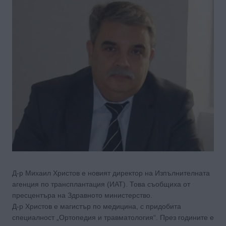
Д-р Михаил Христов е новият директор на Изпълнителната
агенция по трансплантация (ИАТ). Това съобщиха от
пресцентъра на Здравното министерство.
Д-р Христов е магистър по медицина, с придобита
специалност „Ортопедия и травматология“. През годините е