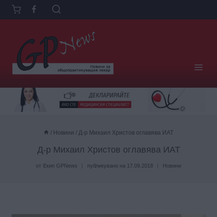
Към
съдържанието
/
Новини
/
Д-р Михаил Христов оглавява ИАТ
Д-р Михаил Христов оглавява ИАТ
от
Екип GPNews
публикувано на
17.09.2018
Новини