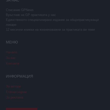
ЗА НАС
Списание GPNews
Връстник на GP практиката у нас
Единственото специализирано издание за общопрактикуващи
лекари
12 месечни книжки на жизненоважни за практиката ви теми
МЕНЮ
Начало
За нас
Контакти
ИНФОРМАЦИЯ
За автори
Етични норми
За реклама