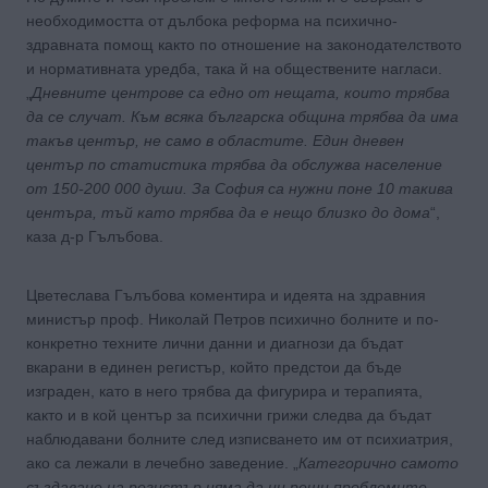
необходимостта от дълбока реформа на психично-
здравната помощ както по отношение на законодателството
и нормативната уредба, така й на обществените нагласи.
„
Дневните центрове са едно от нещата, които трябва
да се случат. Към всяка българска община трябва да има
такъв център, не само в областите. Един дневен
център по статистика трябва да обслужва население
от 150-200 000 души. За София са нужни поне 10 такива
центъра, тъй като трябва да е нещо близко до дома
“,
каза д-р Гълъбова.
Цветеслава Гълъбова коментира и идеята на здравния
министър проф. Николай Петров психично болните и по-
конкретно техните лични данни и диагнози да бъдат
вкарани в единен регистър, който предстои да бъде
изграден, като в него трябва да фигурира и терапията,
както и в кой център за психични грижи следва да бъдат
наблюдавани болните след изписването им от психиатрия,
ако са лежали в лечебно заведение. „
Категорично самото
създаване на регистър няма да ни реши проблемите,