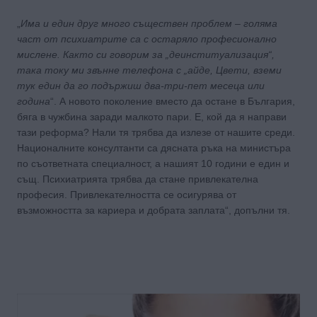
„
Има и един друг много съществен проблем – голяма
част от психиатрите са с остаряло професионално
мислене. Както си говорим за „деинституализация“,
така току ми звънне телефона с „айде, Цвети, вземи
тук един да го подържиш два-три-пет месеца или
година
“. А новото поколение вместо да остане в България,
бяга в чужбина заради малкото пари. Е, кой да я направи
тази реформа? Нали тя трябва да излезе от нашите среди.
Националните консултанти са дясната ръка на министъра
по съответната специалност, а нашият 10 години е един и
същ. Психиатрията трябва да стане привлекателна
професия. Привлекателността се осигурява от
възможността за кариера и добрата заплата“, допълни тя.