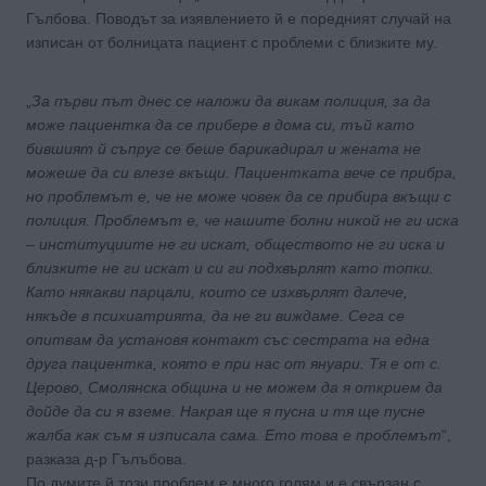
Гълбова. Поводът за изявлението й е поредният случай на
изписан от болницата пациент с проблеми с близките му.
„
За първи път днес се наложи да викам полиция, за да
може пациентка да се прибере в дома си, тъй като
бившият й съпруг се беше барикадирал и жената не
можеше да си влезе вкъщи. Пациентката вече се прибра,
но проблемът е, че не може човек да се прибира вкъщи с
полиция. Проблемът е, че нашите болни никой не ги иска
– институциите не ги искат, обществото не ги иска и
близките не ги искат и си ги подхвърлят като топки.
Като някакви парцали, които се изхвърлят далече,
някъде в психиатрията, да не ги виждаме. Сега се
опитвам да установя контакт със сестрата на една
друга пациентка, която е при нас от януари. Тя е от с.
Церово, Смолянска община и не можем да я открием да
дойде да си я вземе. Накрая ще я пусна и тя ще пусне
жалба как съм я изписала сама. Ето това е проблемът
“,
разказа д-р Гълъбова.
По думите й този проблем е много голям и е свързан с