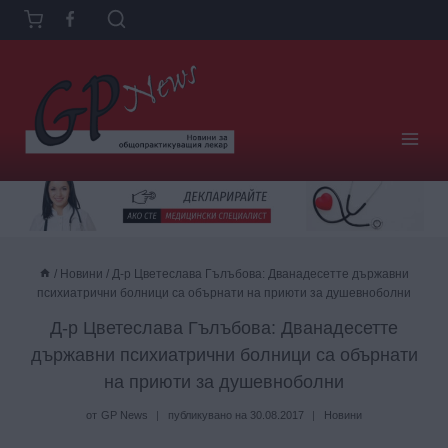
Към
съдържанието
/
Новини
/
Д-р Цветеслава Гълъбова‎: Дванадесетте държавни
психиатрични болници са обърнати на приюти за душевноболни
Д-р Цветеслава Гълъбова‎: Дванадесетте
държавни психиатрични болници са обърнати
на приюти за душевноболни
от
GP News
публикувано на
30.08.2017
Новини