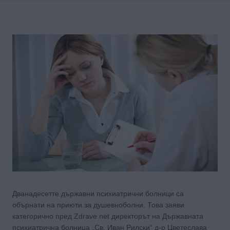
Дванадесетте държавни психиатрични болници са
обърнати на приюти за душевноболни. Това заяви
категорично пред Zdrave.net директорът на Държавната
психиатрична болница „Св. Иван Рилски“ д-р Цветеслава