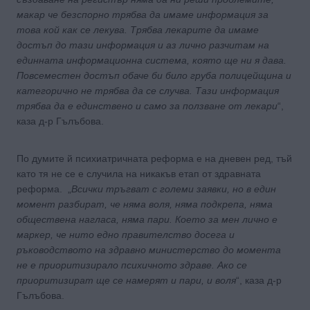
макар че безспорно трябва да имаме информация за
това кой как се лекува. Трябва лекарите да имаме
достъп до тази информация и аз лично разчитам на
единната информационна система, която ще ни я дава.
Повсеместен достъп обаче би било груба полицейщина и
категорично не трябва да се случва. Тази информация
трябва да е единствено и само за ползване от лекари
“,
каза д-р Гълъбова.
По думите й психиатричната реформа е на дневен ред, тъй
като тя не се е случила на никакъв етап от здравната
реформа. „
Всички тръгват с големи заявки, но в един
момент разбират, че няма воля, няма подкрепа, няма
обществена нагласа, няма пари. Което за мен лично е
маркер, че нито едно правителство досега и
ръководството на здравно министерство до момента
не е приоритизирало психичното здраве. Ако се
приоритизират ще се намерят и пари, и воля
“, каза д-р
Гълъбова.