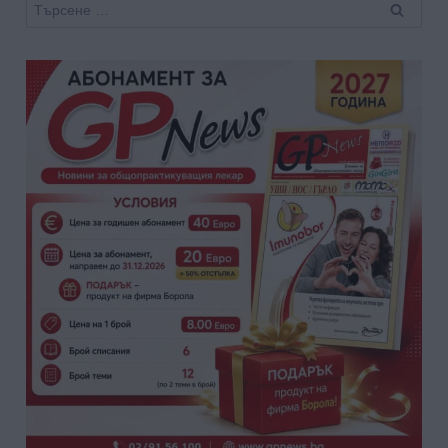
Търсене
за: