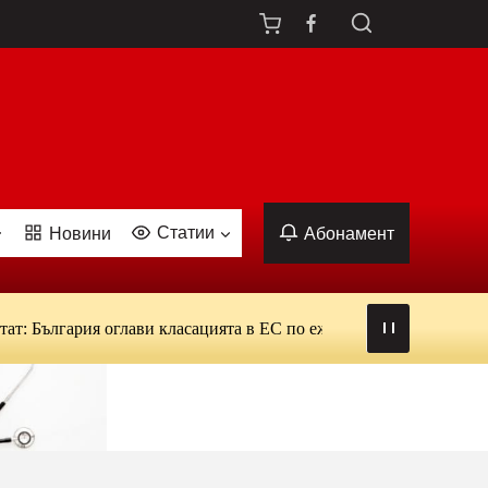
Статии
Новини
Абонамент
лгария оглави класацията в ЕС по ежедневна употреба на тютюн