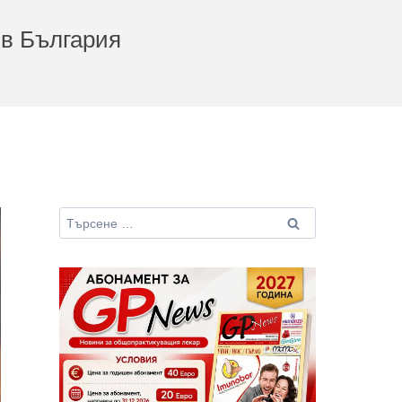
 в България
Търсене
за: