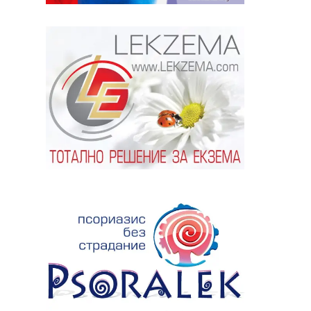
ябва да
алист