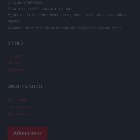
Списание GPNews
Връстник на GP практиката у нас
Единственото специализирано издание за общопрактикуващи
лекари
12 месечни книжки на жизненоважни за практиката ви теми
МЕНЮ
Начало
За нас
Контакти
ИНФОРМАЦИЯ
За автори
Етични норми
За реклама
Абонамент