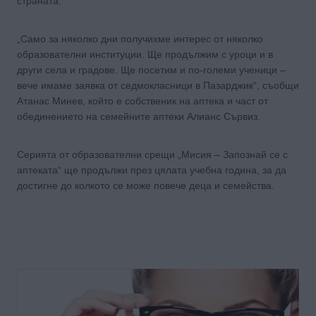
страната.
„Само за няколко дни получихме интерес от няколко
образователни институции. Ще продължим с уроци и в
други села и градове. Ще посетим и по-големи ученици –
вече имаме заявка от седмокласници в Пазарджик“, съобщи
Атанас Минев, който е собственик на аптека и част от
обединението на семейните аптеки Алианс Сървиз.
Серията от образователни срещи „Мисия – Запознай се с
аптеката“ ще продължи през цялата учебна година, за да
достигне до колкото се може повече деца и семейства.