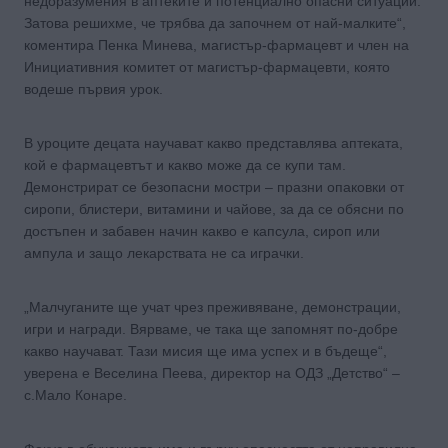
недоразумения в аптеките и потенциално опасни ситуации.
Затова решихме, че трябва да започнем от най-малките“,
коментира Пенка Минева, магистър-фармацевт и член на
Инициативния комитет от магистър-фармацевти, която
водеше първия урок.
В уроците децата научават какво представлява аптеката,
кой е фармацевтът и какво може да се купи там.
Демонстрират се безопасни мостри – празни опаковки от
сиропи, блистери, витамини и чайове, за да се обясни по
достъпен и забавен начин какво е капсула, сироп или
ампула и защо лекарствата не са играчки.
„Малчуганите ще учат чрез преживяване, демонстрации,
игри и награди. Вярваме, че така ще запомнят по-добре
какво научават. Тази мисия ще има успех и в бъдеще“,
уверена е Веселина Пеева, директор на ОДЗ „Детство“ –
с.Мало Конаре.