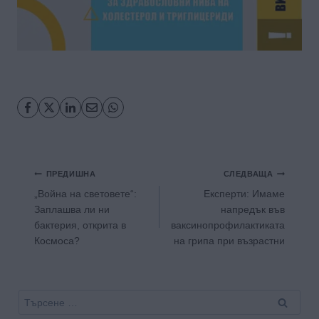
Навигация
ПРЕДИШНА
СЛЕДВАЩА
„Война на световете“:
Експерти: Имаме
Заплашва ли ни
напредък във
бактерия, открита в
ваксинопрофилактиката
Космоса?
на грипа при възрастни
Търсене
за: