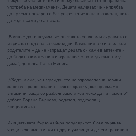
Фокус в обучението има и върху опасността от неправилна
употреба на медикаменти. Децата научават, че не трябва
да приемат лекарства без разрешението на възрастен, нито
да ходят сами до аптеката.
„Важно е да ги научим, че лъскавото хапче или сиропчето с
мирис на ягода не са безобидни. Кампанията е и апел към
родителите – да не изпращат децата си сами в аптеките и
да бъдат внимателни в съхранението на медикаменти у
дома“, допълва Пенка Минева.
„Убедени сме, че изграждането на здравословни навици
започва с ранно знание – как се храним, как приемаме
витамини, защо се разболяваме и кой може да ни помогне“,
добавя Боряна Бърнева, родител, подкрепящ
инициативата.
Инициативата бързо набира популярност. След първите
уроци вече има заявки от други училища и детски градини в