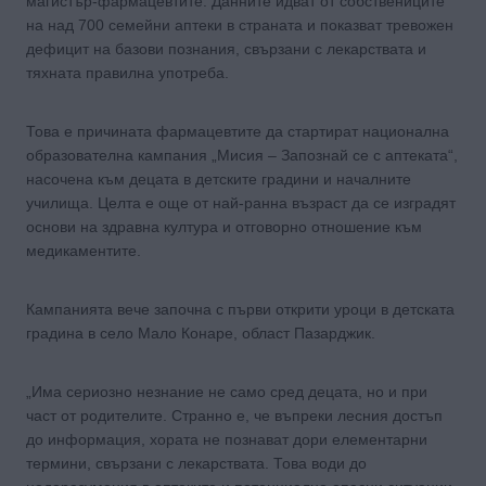
магистър-фармацевтите. Данните идват от собствениците
на над 700 семейни аптеки в страната и показват тревожен
дефицит на базови познания, свързани с лекарствата и
тяхната правилна употреба.
Това е причината фармацевтите да стартират национална
образователна кампания „Мисия – Запознай се с аптеката“,
насочена към децата в детските градини и началните
училища. Целта е още от най-ранна възраст да се изградят
основи на здравна култура и отговорно отношение към
медикаментите.
Кампанията вече започна с първи открити уроци в детската
градина в село Мало Конаре, област Пазарджик.
„Има сериозно незнание не само сред децата, но и при
част от родителите. Странно е, че въпреки лесния достъп
до информация, хората не познават дори елементарни
термини, свързани с лекарствата. Това води до