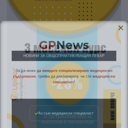
GP
News
НОВИНИ ЗА ОБЩОПРАКТИКУВАЩИЯ ЛЕКАР
За да може
да виждате специализирано медицинско
съдържание
, трябва да декларирате, че сте
медицински
специалист
!
Аз съм медицински специалист