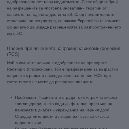
одобряване на пет нови медикамента. С тях общият брой
на разрешените за употреба иновативни терапии от
началото на годината достигна 28. След положителното
становище на регулатора, се очаква Европейската комисия
официално да издаде разрешенията за разпространението
им в ЕС.
Пробив при лечението на фамилна хиломикронемия
(FCS)
Най-значимата новина е одобрението на препарата
Redemplo (плозасиран). Той е предназначен за възрастни
пациенти с рядкото наследствено състояние FCS, при
което тялото не може да разгражда липидите.
Проблемът: Пациентите страдат от екстремно високи
триглицериди, което води до фатални пристъпи на
панкреатит, диабет и увреждания на черния дроб.
Стандартните диети и лекарства често се оказват
недостатъчни.
Решението: Redemplo се прилага чрез подкожна