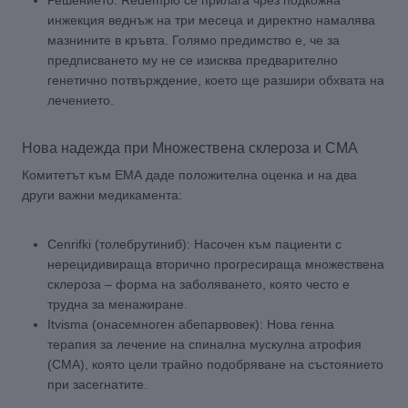
инжекция веднъж на три месеца и директно намалява
мазнините в кръвта. Голямо предимство е, че за
предписването му не се изисква предварително
генетично потвърждение, което ще разшири обхвата на
лечението.
Нова надежда при Множествена склероза и СМА
Комитетът към ЕМА даде положителна оценка и на два
други важни медикамента:
Cenrifki (толебрутиниб): Насочен към пациенти с
нерецидивираща вторично прогресираща множествена
склероза – форма на заболяването, която често е
трудна за менажиране.
Itvisma (онасемноген абепарвовек): Нова генна
терапия за лечение на спинална мускулна атрофия
(СМА), която цели трайно подобряване на състоянието
при засегнатите.