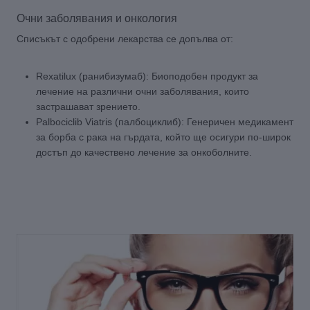
Очни заболявания и онкология
Списъкът с одобрени лекарства се допълва от:
Rexatilux (ранибизумаб): Биоподобен продукт за
лечение на различни очни заболявания, които
застрашават зрението.
Palbociclib Viatris (палбоциклиб): Генеричен медикамент
за борба с рака на гърдата, който ще осигури по-широк
достъп до качествено лечение за онкоболните.