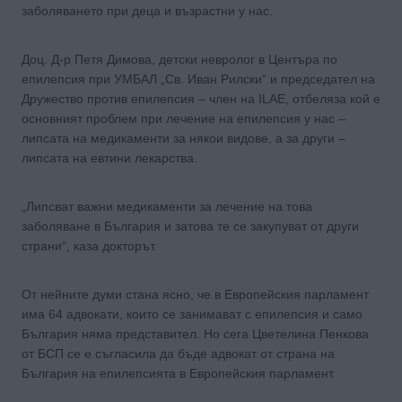
заболяването при деца и възрастни у нас.
Доц. Д-р Петя Димова, детски невролог в Центъра по
епилепсия при УМБАЛ „Св. Иван Рилски“ и председател на
Дружество против епилепсия – член на ILAE, отбеляза кой е
основният проблем при лечение на епилепсия у нас –
липсата на медикаменти за някои видове, а за други –
липсата на евтини лекарства.
„Липсват важни медикаменти за лечение на това
заболяване в България и затова те се закупуват от други
страни“, каза докторът.
От нейните думи стана ясно, че в Европейския парламент
има 64 адвокати, които се занимават с епилепсия и само
България няма представител. Но сега Цветелина Пенкова
от БСП се е съгласила да бъде адвокат от страна на
България на епилепсията в Европейския парламент.