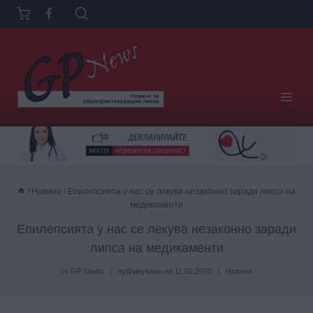
Към
съдържанието
/
Новини
/
Епилепсията у нас се лекува незаконно заради липса на
медикаменти
Епилепсията у нас се лекува незаконно заради
липса на медикаменти
от
GP News
публикувано на
11.02.2020
Новини