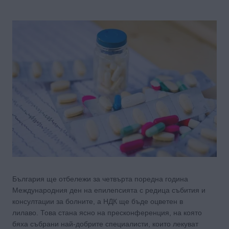
България ще отбележи за четвърта поредна година
Международния ден на епилепсията с редица събития и
консултации за болните, а НДК ще бъде оцветен в
лилаво. Това стана ясно на пресконференция, на която
бяха събрани най-добрите специалисти, които лекуват