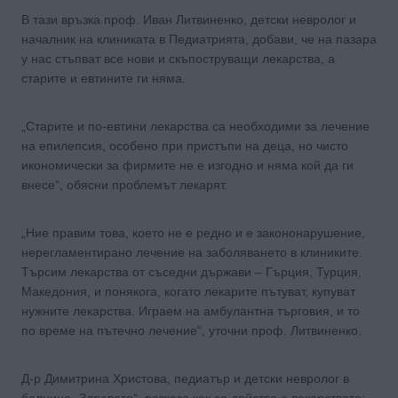
В тази връзка проф. Иван Литвиненко, детски невролог и
началник на клиниката в Педиатрията, добави, че на пазара
у нас стъпват все нови и скъпоструващи лекарства, а
старите и евтините ги няма.
„Старите и по-евтини лекарства са необходими за лечение
на епилепсия, особено при пристъпи на деца, но чисто
икономически за фирмите не е изгодно и няма кой да ги
внесе“, обясни проблемът лекарят.
„Ние правим това, което не е редно и е закононарушение,
нерегламентирано лечение на заболяването в клиниките.
Търсим лекарства от съседни държави – Гърция, Турция,
Македония, и понякога, когато лекарите пътуват, купуват
нужните лекарства. Играем на амбулантна търговия, и то
по време на пътечно лечение“, уточни проф. Литвиненко.
Д-р Димитрина Христова, педиатър и детски невролог в
болница „Здравето“, разказа как се действа с лекарствата: