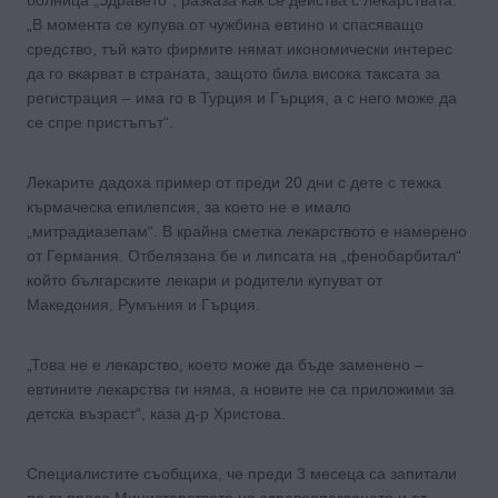
„В момента се купува от чужбина евтино и спасяващо
средство, тъй като фирмите нямат икономически интерес
да го вкарват в страната, защото била висока таксата за
регистрация – има го в Турция и Гърция, а с него може да
се спре пристъпът“.
Лекарите дадоха пример от преди 20 дни с дете с тежка
кърмаческа епилепсия, за което не е имало
„митрадиазепам“. В крайна сметка лекарството е намерено
от Германия. Отбелязана бе и липсата на „фенобарбитал“
който българските лекари и родители купуват от
Македония, Румъния и Гърция.
„Това не е лекарство, което може да бъде заменено –
евтините лекарства ги няма, а новите не са приложими за
детска възраст“, каза д-р Христова.
Специалистите съобщиха, че преди 3 месеца са запитали
по въпроса Министерството на здравеопазването и от