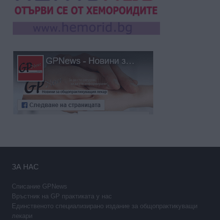
ЗА НАС
Списание GPNews
Връстник на GP практиката у нас
Единственото специализирано издание за общопрактикуващи
лекари