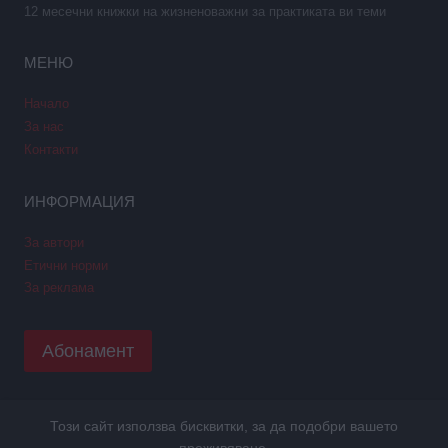
12 месечни книжки на жизненоважни за практиката ви теми
МЕНЮ
Начало
За нас
Контакти
ИНФОРМАЦИЯ
За автори
Етични норми
За реклама
Абонамент
Този сайт използва бисквитки, за да подобри вашето
Copyright © 2026 GPNews. Всички права запазени.