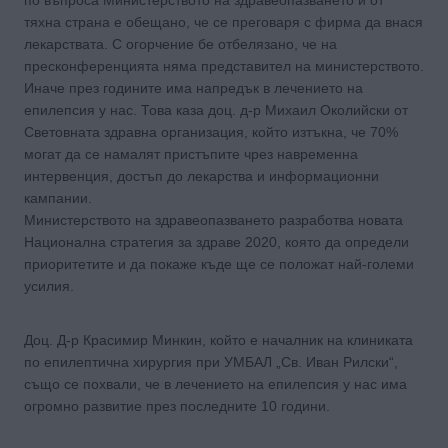
тяхна страна е обещано, че се преговаря с фирма да внася
лекарствата. С огорчение бе отбелязано, че на
пресконференцията няма представител на министерството.
Иначе през годините има напредък в лечението на
епилепсия у нас. Това каза доц. д-р Михаил Околийски от
Световната здравна организация, който изтъкна, че 70%
могат да се намалят пристъпите чрез навременна
интервенция, достъп до лекарства и информационни
кампании.
Министерството на здравеопазването разработва новата
Национална стратегия за здраве 2020, която да определи
приоритетите и да покаже къде ще се положат най-големи
усилия.
Доц. Д-р Красимир Минкин, който е началник на клиниката
по епилептична хирургия при УМБАЛ „Св. Иван Рилски“,
също се похвали, че в лечението на епилепсия у нас има
огромно развитие през последните 10 години.