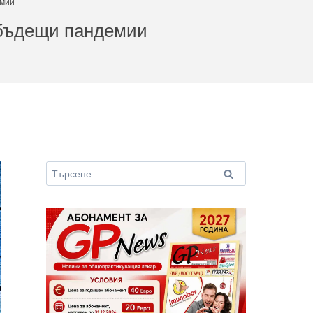
емии
 бъдещи пандемии
Търсене
за: