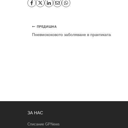
Навигация
ПРЕДИШНА
Пневмококовото заболяване в практиката
ЗА НАС
Списание GPNews