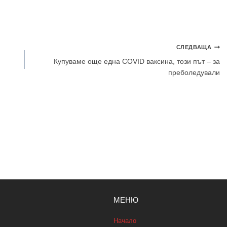
СЛЕДВАЩА
Купуваме още една COVID ваксина, този път – за
преболедували
МЕНЮ
Начало