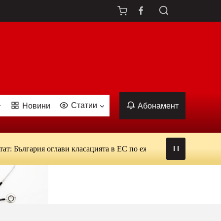
Статии
Новини
Абонамент
лгария оглави класацията в ЕС по ежедневна употреба на тютюн