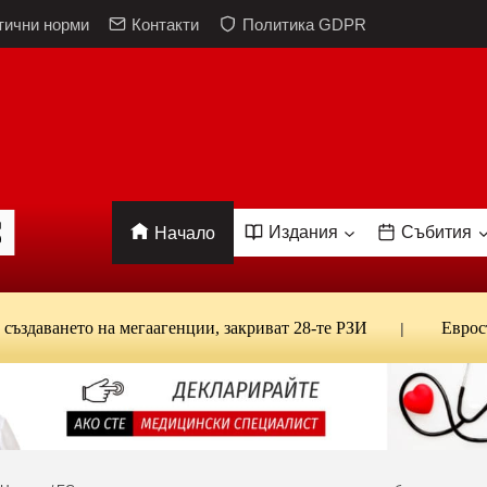
тични норми
Контакти
Политика GDPR
Издания
Събития
Начало
нето на мегаагенции, закриват 28-те РЗИ
Евростат: Бъ