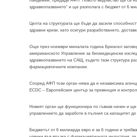
пандемии, предаде АФП. Новото ведомство ще се на
здравеопазването“ и ще разполага с бюджет от 6 ми
Целта на структурата ще бъде да засили способност
здравни кризи, като осигури разработването, достав
За да
Още през ноември миналата година Брюксел заговори
американското Управление за биомедицински изслед
здравеопазването на САЩ, където тази структура ра
фармацевтичните компании.
Аз
Според АФП този орган няма да е независима агенц
ECDC – Европейския център за превенция и контрол
Новият орган ще функционира по гъвкав начин и ще 
управлението да заработи в пълния са капацитет до 
Бюджетът от 6 милиарда евро е за 6 години и трябв
членки във връзка с фармацевтичната индустрия, з