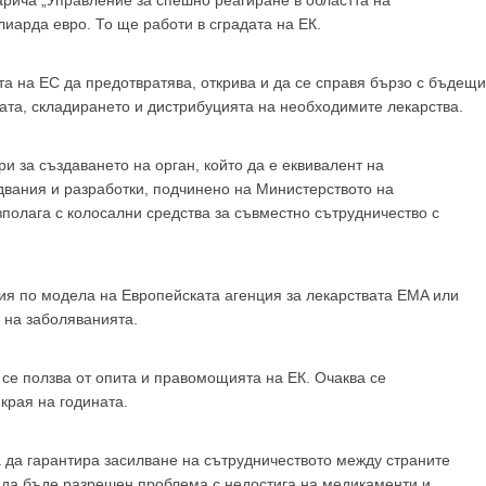
GP
News
рича „Управление за спешно реагиране в областта на
лиарда евро. То ще работи в сградата на ЕК.
НОВИНИ ЗА ОБЩОПРАКТИКУВАЩИЯ ЛЕКАР
та на ЕС да предотвратява, открива и да се справя бързо с бъдещи
ката, складирането и дистрибуцията на необходимите лекарства.
 може
да виждате специализирано медицинско съдържание
, тр
декларирате, че сте
медицински специалист
!
 за създаването на орган, който да е еквивалент на
вания и разработки, подчинено на Министерството на
зполага с колосални средства за съвместно сътрудничество с
 съм медицински специалист
Не съм медицински специ
ия по модела на Европейската агенция за лекарствата ЕMA или
 на заболяванията.
се ползва от опита и правомощията на ЕК. Очаква се
края на годината.
а да гарантира засилване на сътрудничеството между страните
а да бъде разрешен проблема с недостига на медикаменти и