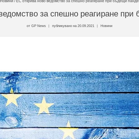
Новини
/
ЕС открива ново ведомство за спешно реагиране при бъдещи панд
 ведомство за спешно реагиране при
от
GP News
публикувано на
20.09.2021
Новини