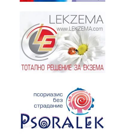
ябва да
алист