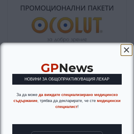
GP
News
НОВИНИ ЗА ОБЩОПРАКТИКУВАЩИЯ ЛЕКАР
За да може
да виждате специализирано медицинско
съдържание
, трябва да декларирате, че сте
медицински
специалист
!