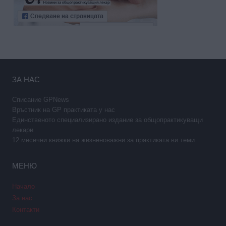
ЗА НАС
Списание GPNews
Връстник на GP практиката у нас
Единственото специализирано издание за общопрактикуващи
лекари
12 месечни книжки на жизненоважни за практиката ви теми
МЕНЮ
Начало
За нас
Контакти