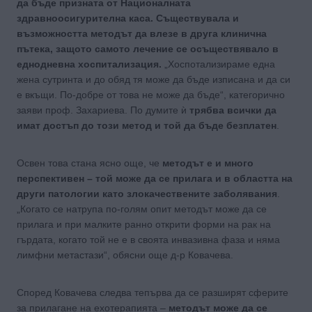
да бъде призната от Националната
здравноосигурителна каса. Съществувала и
възможността методът да влезе в друга клинична
пътека, защото самото лечение се осъществявало в
еднодневна хоспитализация.
„Хоспотализираме една
жена сутринта и до обяд тя може да бъде изписана и да си
е вкъщи. По-добре от това не може да бъде“, категорично
заяви проф. Захариева. По думите ѝ
трябва всички да
имат достъп до този метод и той да бъде безплатен
.
Освен това стана ясно още, че
методът е и много
перспективен – той може да се прилага и в областта на
други патологии като злокачествените заболявания
.
„Когато се натрупа по-голям опит методът може да се
прилага и при малките ранно открити форми на рак на
гърдата, когато той не е в своята инвазивна фаза и няма
лимфни метастази“, обясни още д-р Ковачева.
Според Ковачева следва тепърва да се разширят сферите
за прилагане на ехотерапията –
методът може да се