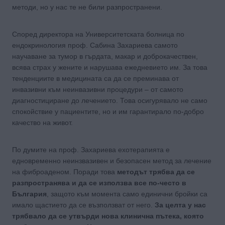
методи, но у нас те не били разпространени.
Според директора на Университетската болница по
ендокринология проф. Сабина Захариева самото
научаване за тумор в гърдата, макар и доброкачествен,
всява страх у жените и нарушава ежедневието им. За това
тенденциите в медицината са да се преминава от
инвазивни към неинвазивни процедури – от самото
диагностициране до лечението. Това осигурявало не само
спокойствие у пациентите, но и им гарантирало по-добро
качество на живот.
По думите на проф. Захариева ехотерапията е
едновременно неинзвазивен и безопасен метод за лечение
на фиброаденом. Поради това
методът трябва да се
разпространява и да се използва все по-често в
България
, защото към момента само единични бройки са
имало щастието да се възползват от него.
За целта у нас
трябвало да се утвърди нова клинична пътека, която