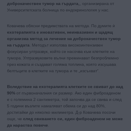
доброкачествен тумор на гърдата
„, организирана от
Университетската болница по ендокринология у нас.
Ковачева обясни предимствата на метода. По думите ѝ
ехотерапията е иновативен, неинвазивен и щадящ
организма метод за лечение на доброкачествен тумор
на гърдата
. Методът използва високоинтензивен
фокусиран ултразвук, който се насочва към клетките на
тумора. Ултразвуковите вълни преминават безпроблемно
през кожата и създават голяма топлина, която изсушава
белтъците в клетките на тумора и те „изсъхват“.
Вследствие на ехотерапията клетките се свиват до над
90%
от първоначалния си размер. Ако един фиброаденом
е с големина 2 сантиметра, той започва да се свива и след
5 години възлите намаляват обема си до над 80%,
достигайки до няколко милиметра. Д-р Ковачева посочи
още, че
след свиването си, един фиброаденом не може
да нараства повече
.