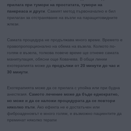
прилага при тумори на простатата, тумори на
панкреаса и други
. Самият метод първоначално е бил
прилаган за отстраняване на възли на паращитовидните
жлези.
Самата процедура не продължава много време. Времето е
правопропорционално на обема на възела. Колкото по-
голям е възела, толкова повече време ще отнеме самата
манипулация, обясни още Ковачева. В общи линии
ехотерапията може да
продължи от 20 минути до час и
30 минути
.
Ехотерапията може да се прилага с упойка или при будна
анестезия.
Самото лечение може да бъде еднократно,
но може и да се наложи процедурата да се повтори
няколко пъти
. Ако ефекта не е достатъчен или
фиброаденомът е много голям, е възможно пациентите да
преминат няколко терапи