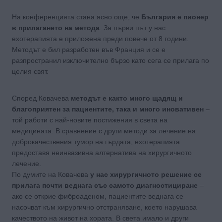
На конференцията стана ясно още, че
България е пионер
в прилагането на метода
. За първи път у нас
ехотерапията е приложена преди повече от 8 години.
Методът е бил разработен във Франция и се е
разпространил изключително бързо като сега се прилага по
целия свят.
Според Ковачева
методът е както много щадящ и
благоприятен за пациентите, така и много иновативен
–
той работи с най-новите постижения в света на
медицината. В сравнение с други методи за лечение на
доброкачествения тумор на гърдата, ехотерапията
предоставя неинвазивна алтернатива на хирургичното
лечение.
По думите на Ковачева
у нас хирургичното решение се
прилага почти веднага със самото диагностициране
–
ако се открие фиброаденом, пациентите веднага се
насочват към хирургично отстраняване, което нарушава
качеството на живот на хората. В света имало и други