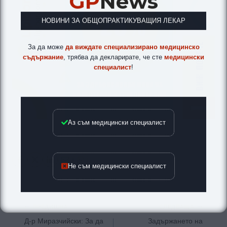
GP
News
НОВИНИ ЗА ОБЩОПРАКТИКУВАЩИЯ ЛЕКАР
За да може
да виждате специализирано медицинско
съдържание
, трябва да декларирате, че сте
медицински
специалист
!
Аз съм медицински специалист
Не съм медицински специалист
Навигация
ПРЕДИШНА
СЛЕДВАЩА
Д-р Миразчийски: За да
Задържането на