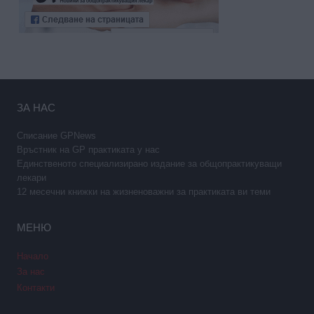
ЗА НАС
Списание GPNews
Връстник на GP практиката у нас
Единственото специализирано издание за общопрактикуващи
лекари
12 месечни книжки на жизненоважни за практиката ви теми
МЕНЮ
Начало
За нас
Контакти