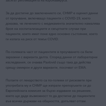
засягат репликацията на коронавируса.
За да достигне до заключението си, CHMP е оценил данни
от проучване, включващо пациенти с COVID-19, което
доказва, че лечението с медикамента значително намалява
броя на хоспитализациите и смъртните случаи при
пациенти, които имат поне едно основно състояние, което
ги излага на риск от тежък COVID.
По-голямата част от пациентите в проучването са били
заразени с варианта делта. Според данни от лабораторни
изследвания, се очаква Paxlovid също така да действа
срещу омикрон и други варианти, посочват от EMA.
Ползите от лекарството са по-големи от рисковете при
употребата му и CHMP ще изпрати препоръките си до
Европейската комисия за бързо издаване на решение,
което ще даде възможност то да достигне до пациентите
във всички държави на общността, допълват оттам.