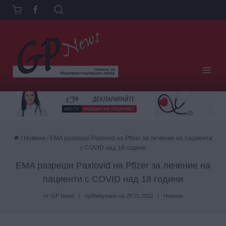
Към
съдържанието
/
Новини
/
ЕMA разреши Paxlovid на Pfizer за лечение на пациенти
с COVID над 18 години
ЕMA разреши Paxlovid на Pfizer за лечение на
пациенти с COVID над 18 години
от
GP News
публикувано на
28.01.2022
Новини