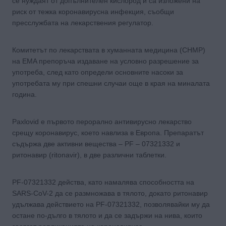
се нуждаят от допълнителен кислород и са изложени на
риск от тежка коронавирусна инфекция, съобщи
пресслужбата на лекарствения регулатор.
Комитетът по лекарствата в хуманната медицина (CHMP)
на EMA препоръча издаване на условно разрешение за
употреба, след като определи основните насоки за
употребата му при спешни случаи още в края на миналата
година.
Paxlovid е първото перорално антивирусно лекарство
срещу коронавирус, което навлиза в Европа. Препаратът
съдържа две активни вещества – PF – 07321332 и
ритонавир (ritonavir), в две различни таблетки.
PF-07321332 действа, като намалява способността на
SARS-CoV-2 да се размножава в тялото, докато ритонавир
удължава действието на PF-07321332, позволявайки му да
остане по-дълго в тялото и да се задържи на нива, които