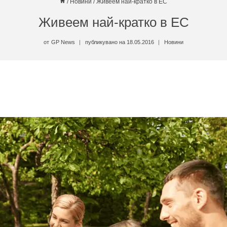
/
Новини
/
Живеем най-кратко в ЕС
Живеем най-кратко в ЕС
от
GP News
публикувано на
18.05.2016
Новини