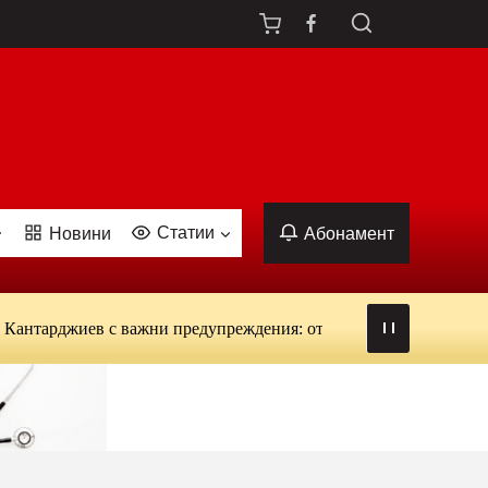
Статии
Новини
Абонамент
жиев с важни предупреждения: от вируси и ухапвания от комари