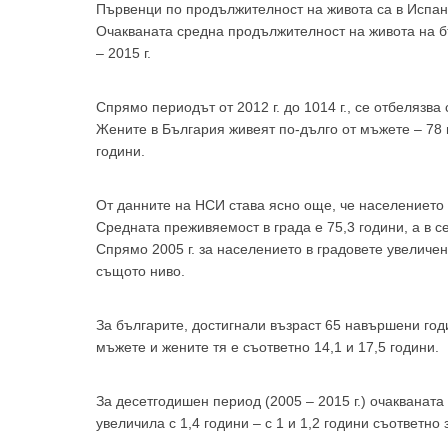
Първенци по продължителност на живота са в Испания
Очакваната средна продължителност на живота на бъ
– 2015 г.
Спрямо периодът от 2012 г. до 1014 г., се отбелязва 
За да
Жените в България живеят по-дълго от мъжете – 78 г
години.
От данните на НСИ става ясно още, че населението в
Средната преживяемост в града е 75,3 години, а в се
Аз
Спрямо 2005 г. за населението в градовете увеличени
същото ниво.
За българите, достигнали възраст 65 навършени годи
мъжете и жените тя е съответно 14,1 и 17,5 години.
За десетгодишен период (2005 – 2015 г.) очакванат
увеличила с 1,4 години – с 1 и 1,2 години съответно