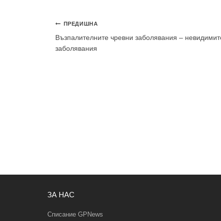
Навигация
ПРЕДИШНА
Възпалителните чревни заболявания – невидимит
заболявания
ЗА НАС
Списание GPNews