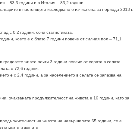
GP
News
 – 83,3 години и в Италия – 83,2 години.
лгарите в настоящото изследване е изчислена за периода 2013 г.
НОВИНИ ЗА ОБЩОПРАКТИКУВАЩИЯ ЛЕКАР
спад с 0,2 години, сочи статистиката.
 може
да виждате специализирано медицинско съдържание
, тр
одини, което е с близо 7 години повече от силния пол – 71,1
декларирате, че сте
медицински специалист
!
 градовете живее почти 3 години повече от хората в селата.
лата е 72,6 години.
 съм медицински специалист
Не съм медицински специ
ето е с 2,4 години, а за населението в селата се запазва на
ни, очакваната продължителност на живота е 16 години, като за
а продължителност на живота на навършилите 65 години, се е
 за мъжете и жените.