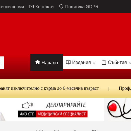
тични норми
Контакти
Политика GDPR
Издания
Събития
Начало
лючително с кърма до 6-месечна възраст
Проф. Кантард