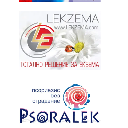
ябва да
алист