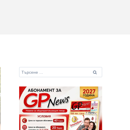
Търсене
за: